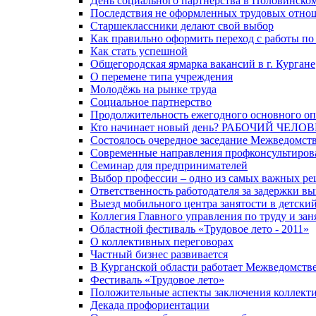
День социального партнёрства в Половинско
Последствия не оформленных трудовых отнош
Старшеклассники делают свой выбор
Как правильно оформить переход с работы по
Как стать успешной
Общегородская ярмарка вакансий в г. Кургане
О перемене типа учреждения
Молодёжь на рынке труда
Социальное партнерство
Продолжительность ежегодного основного оп
Кто начинает новый день? РАБОЧИЙ ЧЕЛОВ
Состоялось очередное заседание Межведомст
Современные направления профконсультиров
Семинар для предпринимателей
Выбор профессии – одно из самых важных р
Ответственность работодателя за задержки в
Выезд мобильного центра занятости в детски
Коллегия Главного управления по труду и зан
Областной фестиваль «Трудовое лето - 2011»
О коллективных переговорах
Частный бизнес развивается
В Курганской области работает Межведомств
Фестиваль «Трудовое лето»
Положительные аспекты заключения коллекти
Декада профориентации