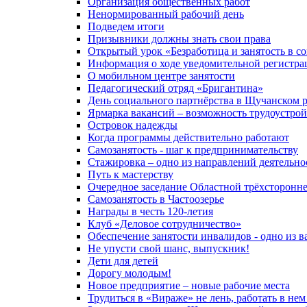
Организация общественных работ
Ненормированный рабочий день
Подведем итоги
Призывники должны знать свои права
Открытый урок «Безработица и занятость в с
Информация о ходе уведомительной регистрац
О мобильном центре занятости
Педагогический отряд «Бригантина»
День социального партнёрства в Щучанском 
Ярмарка вакансий – возможность трудоустрой
Островок надежды
Когда программы действительно работают
Самозанятость - шаг к предпринимательству
Стажировка – одно из направлений деятельно
Путь к мастерству
Очередное заседание Областной трёхсторонн
Самозанятость в Частоозерье
Награды в честь 120-летия
Клуб «Деловое сотрудничество»
Обеспечение занятости инвалидов - одно из
Не упусти свой шанс, выпускник!
Дети для детей
Дорогу молодым!
Новое предприятие – новые рабочие места
Трудиться в «Вираже» не лень, работать в не