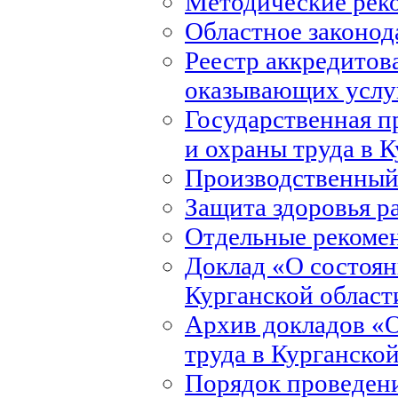
Методические рек
Областное законод
Реестр аккредитов
оказывающих услуг
Государственная 
и охраны труда в 
Производственный
Защита здоровья р
Отдельные рекоме
Доклад «О состоян
Курганской област
Архив докладов «О
труда в Курганско
Порядок проведени