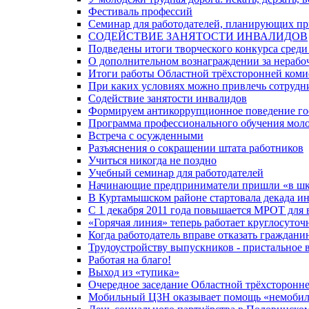
Фестиваль профессий
Семинар для работодателей, планирующих пр
СОДЕЙСТВИЕ ЗАНЯТОСТИ ИНВАЛИДОВ
Подведены итоги творческого конкурса сред
О дополнительном вознаграждении за нерабо
Итоги работы Областной трёхсторонней коми
При каких условиях можно привлечь сотрудни
Содействие занятости инвалидов
Формируем антикоррупционное поведение го
Программа профессионального обучения мол
Встреча с осужденными
Разъяснения о сокращении штата работников
Учиться никогда не поздно
Учебный семинар для работодателей
Начинающие предприниматели пришли «в ш
В Куртамышском районе стартовала декада и
С 1 декабря 2011 года повышается МРОТ для
«Горячая линия» теперь работает круглосуточ
Когда работодатель вправе отказать граждани
Трудоустройству выпускников - пристальное
Работая на благо!
Выход из «тупика»
Очередное заседание Областной трёхсторонн
Мобильный ЦЗН оказывает помощь «немобил