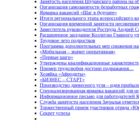
Занятость населения Щучанского района на 
Организация самозанятости безработных гра
Ярмарка вакансий «Шаг в будущее»
Итоги регионального этапа всероссийского к
Организация временной занятости несоверше
Заместитель руководителя Роструда Андрей С
Расширенное заседание Коллегии Главного уп
Трудовое лето подростков
Программа дополнительных мер снижения нап
«Мобильная – значит оперативная»
«Первые шаги»
Утверждены квалификационные характеристик
Пример трудолюбия достоин подражания…
Хозяйка «Афродиты»
«БИЗНЕС – СТАРТ»
Производство древесного угля – идея прибыл
Специализированная ярмарка вакансий для и
Информационное письмо для работодателей К
Служба занятости населения Зауралья отметил
Торжественный прием участников отряда «Ю
Секрет успеха