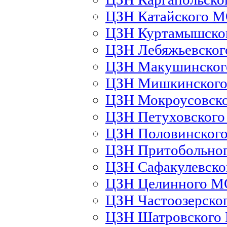
ЦЗН Катайского 
ЦЗН Куртамышско
ЦЗН Лебяжьевско
ЦЗН Макушинско
ЦЗН Мишкинског
ЦЗН Мокроусовск
ЦЗН Петуховског
ЦЗН Половинског
ЦЗН Притобольно
ЦЗН Сафакулевск
ЦЗН Целинного М
ЦЗН Частоозерско
ЦЗН Шатровского