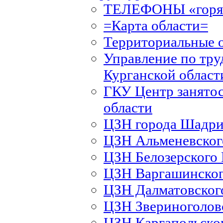
ТЕЛЕФОНЫ «горяч
=Карта области=
Территориальные 
Управление по тру
Курганской област
ГКУ Центр занятос
области
ЦЗН города Шадри
ЦЗН Альменевско
ЦЗН Белозерского
ЦЗН Варгашинско
ЦЗН Далматовско
ЦЗН Звериноголов
ЦЗН Каргапольско