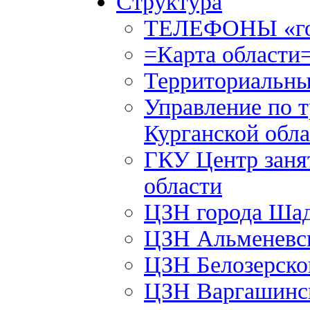
Структура
ТЕЛЕФОНЫ «го
=Карта области
Территориальны
Управление по т
Курганской обла
ГКУ Центр заня
области
ЦЗН города Ша
ЦЗН Альменевс
ЦЗН Белозерск
ЦЗН Варгашинс