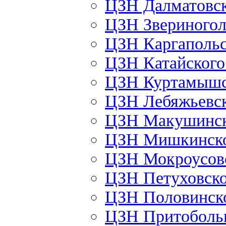
ЦЗН Далматовс
ЦЗН Звериного
ЦЗН Каргаполь
ЦЗН Катайског
ЦЗН Куртамыш
ЦЗН Лебяжьевс
ЦЗН Макушинс
ЦЗН Мишкинск
ЦЗН Мокроусов
ЦЗН Петуховск
ЦЗН Половинск
ЦЗН Притоболь