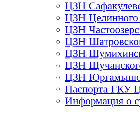
ЦЗН Сафакулев
ЦЗН Целинног
ЦЗН Частоозер
ЦЗН Шатровско
ЦЗН Шумихинс
ЦЗН Щучанско
ЦЗН Юргамышс
Паспорта ГКУ 
Информация о с