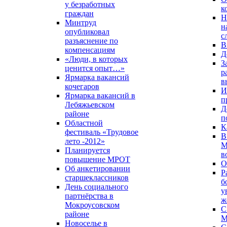
у безработных
к
граждан
Н
Минтруд
н
опубликовал
с
разъяснение по
В
компенсациям
Д
«Люди, в которых
З
ценится опыт…»
р
Ярмарка вакансий
в
кочегаров
И
Ярмарка вакансий в
п
Лебяжьевском
Д
районе
п
Областной
К
фестиваль «Трудовое
В
лето -2012»
М
Планируется
в
повышение МРОТ
О
Об анкетировании
Р
старшеклассников
б
День социального
у
партнёрства в
ж
Мокроусовском
С
районе
М
Новоселье в