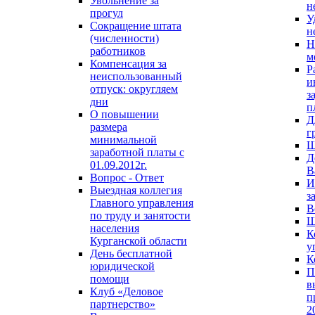
Увольнение за
н
прогул
У
Сокращение штата
н
(численности)
Н
работников
м
Компенсация за
Р
неиспользованный
и
отпуск: округляем
з
дни
п
О повышении
Д
размера
г
минимальной
Ш
заработной платы с
Д
01.09.2012г.
В
Вопрос - Ответ
И
Выездная коллегия
з
Главного управления
В
по труду и занятости
Ш
населения
К
Курганской области
у
День бесплатной
К
юридической
П
помощи
в
Клуб «Деловое
п
партнерство»
2