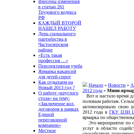
Внесены изменения
в статью 261
Трудового кодекса
РФ
КАЖДЫЙ ВТОРОЙ
НАШЕЛ РАБОТУ
День социального
партнёрства в
Частоозерском
районе
«Есть такая
профессия …»
Перспективная учеба
Ярмарка вакансий
для детей-сирот
Как отдыхаем на
Начало
»
Новости
»
А
Новый 2013 год ?
2012 года
»
Мини-ярмар
О работе «круглого
Вот и настало время дл
стола» на тему:
полевым работам. Сельх
«Заключение кол.
активизировали свою р
договоров в рамках
2012 года в
ГКУ ЦЗН Ц
Единой
ярмарка по общественны
переговорной
Это мероприятие по п
компании»
услуг в области содейс
Местное
способствует популяриз