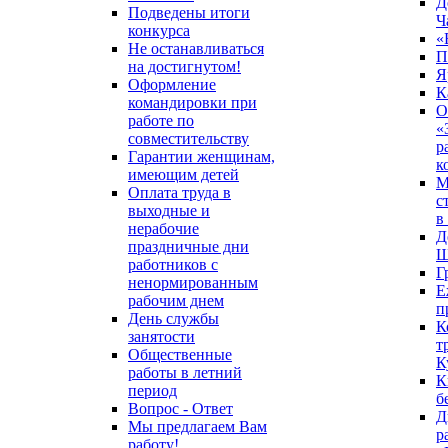
Д
Подведены итоги
Ч
конкурса
«
Не останавливаться
П
на достигнутом!
Я
Оформление
К
командировки при
О
работе по
«
совместительству
р
Гарантии женщинам,
к
имеющим детей
М
Оплата труда в
с
выходные и
в
нерабочие
Д
праздничные дни
Ш
работников с
Г
ненормированным
Е
рабочим днем
п
День службы
К
занятости
т
Общественные
К
работы в летний
К
период
б
Вопрос - Ответ
Д
Мы предлагаем Вам
р
работу!