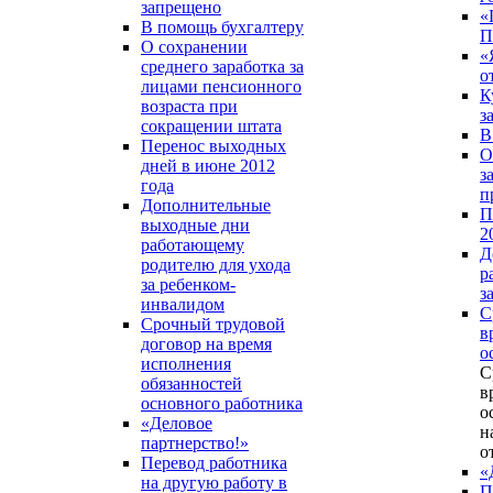
запрещено
«
В помощь бухгалтеру
П
О сохранении
«
среднего заработка за
о
лицами пенсионного
К
возраста при
з
сокращении штата
В
Перенос выходных
О
дней в июне 2012
з
года
п
Дополнительные
П
выходные дни
2
работающему
Д
родителю для ухода
р
за ребенком-
з
инвалидом
С
Срочный трудовой
в
договор на время
о
исполнения
С
обязанностей
в
основного работника
о
«Деловое
н
партнерство!»
о
Перевод работника
«
на другую работу в
П