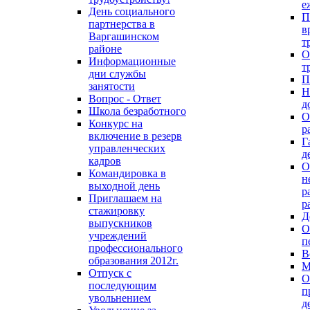
е
День социального
П
партнерства в
в
Варгашинском
т
районе
О
Информационные
т
дни службы
П
занятости
Н
Вопрос - Ответ
д
Школа безработного
О
Конкурс на
р
включение в резерв
Г
управленческих
д
кадров
О
Командировка в
н
выходной день
р
Приглашаем на
р
стажировку
Д
выпускников
О
учреждений
п
профессионального
В
образования 2012г.
М
Отпуск с
О
последующим
п
увольнением
д