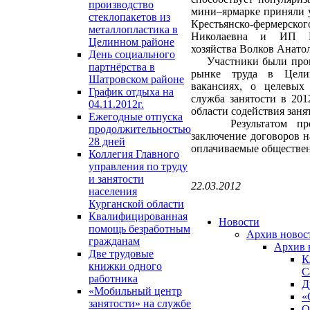
производство
мини–ярмарке приняли у
стеклопакетов из
Крестьянско-фермерск
металлопластика в
Николаевна и ИП Гла
Целинном районе
хозяйства Волков Анато
День социального
Участники были прои
партнёрства в
рынке труда в Цели
Шатровском районе
вакансиях, о целевых
График отдыха на
служба занятости в 201
04.11.2012г.
области содействия заня
Ежегодные отпуска
Результатом прове
продолжительностью
заключение договоров н
28 дней
оплачиваемые обществе
Коллегия Главного
управления по труду
и занятости
22.03.2012
населения
Курганской области
Квалифицированная
Новости
помощь безработным
Архив новос
гражданам
Архив 
Две трудовые
К
книжки одного
С
работника
Д
«Мобильный центр
«
занятости» на службе
О