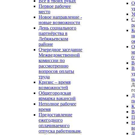
Все в твоих руках
О
Первое рабочее
у
место
У
Новое направление -
С
новые возможности
р
День социального
К
партнёрства в
н
Лебяжьевском
о
районе
О
Очередное заседание
м
Межведомственной
0
комиссии по
В
рассмотрению
В
вопросов оплаты
у
труда
н
Кризис – время
Д
возможностей
г
Общегородская
Д
ярмарка вакансий
п
Неполное рабочее
К
время
В
Предоставление
П
ежегодного
Н
оплачиваемого
в
отпуска работникам,
Д