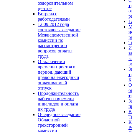
С
оздоровительном
т
центре
о
Встреча с
р
работодателями
Г
12.09.2012 года
М
состоялось заседание
и
Межведомственной
р
комиссии по
Т
рассмотрению
2
вопросов оплаты
з
труда
к
О включении
в
времени простоя в
З
период, дающий
т
право на ежегодный
К
оплачиваемый
О
отпуск
о
Продолжительность
т
рабочего времени
З
инвалидов и оплата
п
их труда
В
Очередное заседание
Т
Областной
К
трехсторонней
Р
комиссии