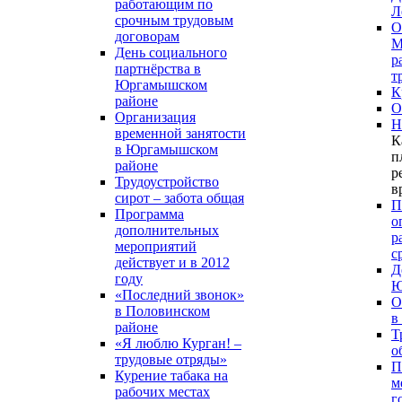
работающим по
Л
срочным трудовым
О
договорам
М
День социального
р
партнёрства в
т
Юргамышском
К
районе
О
Организация
Н
временной занятости
К
в Юргамышском
п
районе
р
Трудоустройство
в
сирот – забота общая
П
Программа
о
дополнительных
р
мероприятий
с
действует и в 2012
Д
году
Ю
«Последний звонок»
О
в Половинском
в
районе
Т
«Я люблю Курган! –
о
трудовые отряды»
П
Курение табака на
м
рабочих местах
г