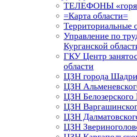
ТЕЛЕФОНЫ «горяч
=Карта области=
Территориальные 
Управление по тру
Курганской област
ГКУ Центр занятос
области
ЦЗН города Шадри
ЦЗН Альменевско
ЦЗН Белозерского
ЦЗН Варгашинско
ЦЗН Далматовско
ЦЗН Звериноголов
ЦЗН Каргапольско