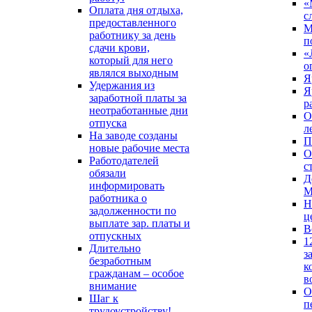
«
Оплата дня отдыха,
с
предоставленного
М
работнику за день
п
сдачи крови,
«
который для него
о
являлся выходным
Я
Удержания из
Я
заработной платы за
р
неотработанные дни
О
отпуска
л
На заводе созданы
П
новые рабочие места
О
Работодателей
с
обязали
Д
информировать
М
работника о
Н
задолженности по
ц
выплате зар. платы и
В
отпускных
1
Длительно
з
безработным
к
гражданам – особое
в
внимание
О
Шаг к
п
трудоустройству!