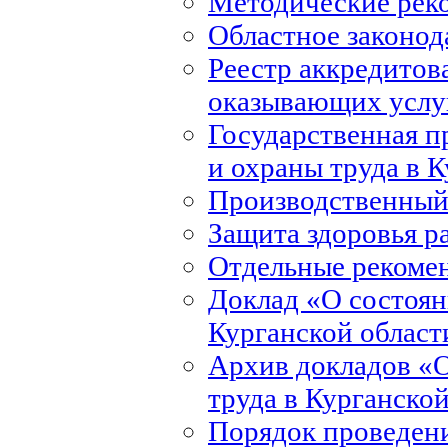
Методические рек
Областное законод
Реестр аккредитов
оказывающих услуг
Государственная 
и охраны труда в 
Производственный
Защита здоровья р
Отдельные рекоме
Доклад «О состоян
Курганской област
Архив докладов «О
труда в Курганско
Порядок проведени