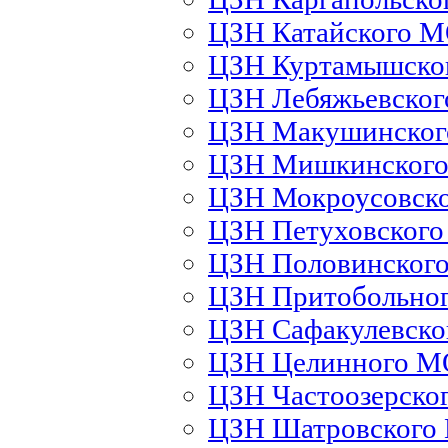
ЦЗН Катайского 
ЦЗН Куртамышско
ЦЗН Лебяжьевско
ЦЗН Макушинско
ЦЗН Мишкинског
ЦЗН Мокроусовск
ЦЗН Петуховског
ЦЗН Половинског
ЦЗН Притобольно
ЦЗН Сафакулевск
ЦЗН Целинного М
ЦЗН Частоозерско
ЦЗН Шатровского