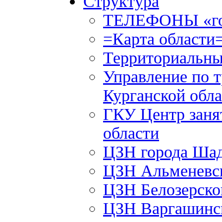
Структура
ТЕЛЕФОНЫ «го
=Карта области
Территориальны
Управление по т
Курганской обла
ГКУ Центр заня
области
ЦЗН города Ша
ЦЗН Альменевс
ЦЗН Белозерск
ЦЗН Варгашинс