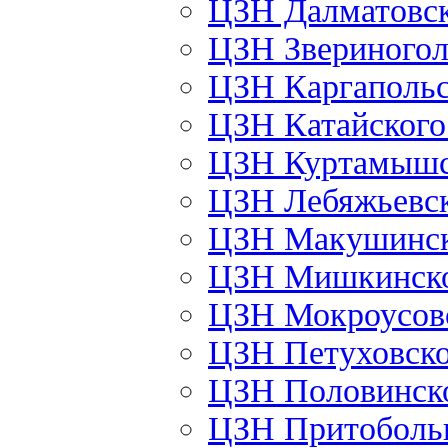
ЦЗН Далматовс
ЦЗН Звериного
ЦЗН Каргаполь
ЦЗН Катайског
ЦЗН Куртамыш
ЦЗН Лебяжьевс
ЦЗН Макушинс
ЦЗН Мишкинск
ЦЗН Мокроусов
ЦЗН Петуховск
ЦЗН Половинск
ЦЗН Притоболь