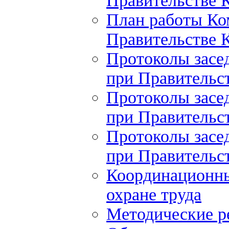
Правительстве К
План работы Ко
Правительстве К
Протоколы засе
при Правительст
Протоколы засе
при Правительст
Протоколы засе
при Правительст
Координационны
охране труда
Методические 