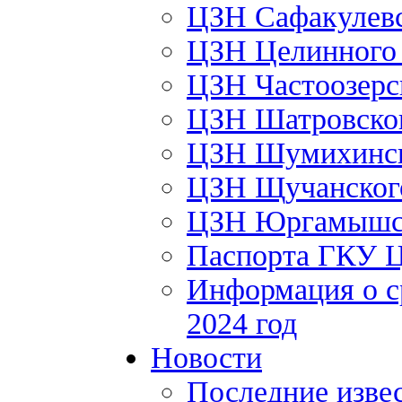
ЦЗН Сафакулев
ЦЗН Целинног
ЦЗН Частоозер
ЦЗН Шатровско
ЦЗН Шумихинс
ЦЗН Щучанско
ЦЗН Юргамышс
Паспорта ГКУ 
Информация о с
2024 год
Новости
Последние изве