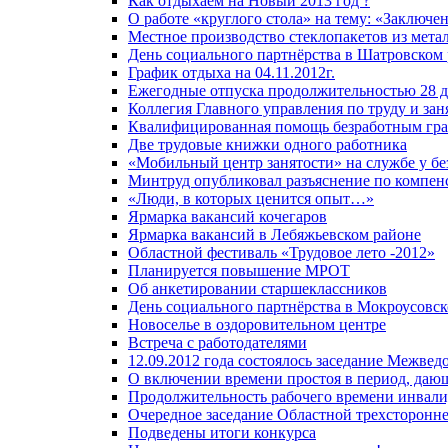
Как отдыхаем на Новый 2013 год ?
О работе «круглого стола» на тему: «Заключе
Местное производство стеклопакетов из мета
День социального партнёрства в Шатровском
График отдыха на 04.11.2012г.
Ежегодные отпуска продолжительностью 28 
Коллегия Главного управления по труду и зан
Квалифицированная помощь безработным гр
Две трудовые книжки одного работника
«Мобильный центр занятости» на службе у б
Минтруд опубликовал разъяснение по компен
«Люди, в которых ценится опыт…»
Ярмарка вакансий кочегаров
Ярмарка вакансий в Лебяжьевском районе
Областной фестиваль «Трудовое лето -2012»
Планируется повышение МРОТ
Об анкетировании старшеклассников
День социального партнёрства в Мокроусовс
Новоселье в оздоровительном центре
Встреча с работодателями
12.09.2012 года состоялось заседание Межве
О включении времени простоя в период, даю
Продолжительность рабочего времени инвалид
Очередное заседание Областной трехсторонн
Подведены итоги конкурса