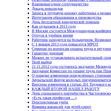
Взаимовыгодное сотрудничество
Декада инвалидов
Запись в трудовую книжку работника о неза
Интеграция образования и производства
День бесплатной юридической помощи
Как отдыхаем в 2013 году
В Москве состоится Международная конферен
Отпуск в удобное время
Работник находится на больничном. Возможн
С 1 января 2013 года повысится МРОТ
Семинар по вопросам охраны труда и регули
Гарантии донорам
Можно ли устанавливать испытательный срок
Твой выбор
21.11.2012 года состоялось заседание Межве
Заседание Комиссии по охране труда при Пра
О порядке изменения определённых сторонам
Зауральский форум молодых предпринимател
Внесены изменения в статью 261 Трудового к
КАЖДЫЙ ВТОРОЙ НАШЕЛ РАБОТУ
День социального партнёрства в Частоозерск
«Есть такая профессия …»
Перспективная учеба
Ярмарка вакансий для детей-сирот