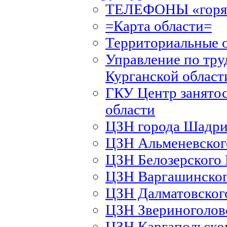
ТЕЛЕФОНЫ «горяч
=Карта области=
Территориальные 
Управление по тру
Курганской област
ГКУ Центр занятос
области
ЦЗН города Шадри
ЦЗН Альменевско
ЦЗН Белозерского
ЦЗН Варгашинско
ЦЗН Далматовско
ЦЗН Звериноголов
ЦЗН Каргапольско