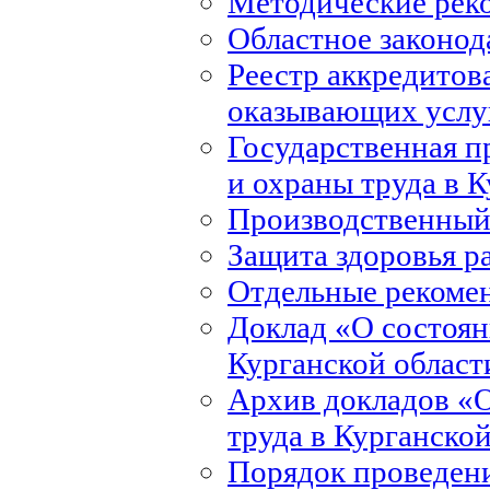
Методические рек
Областное законод
Реестр аккредитов
оказывающих услуг
Государственная 
и охраны труда в 
Производственный
Защита здоровья р
Отдельные рекоме
Доклад «О состоян
Курганской област
Архив докладов «О
труда в Курганско
Порядок проведени