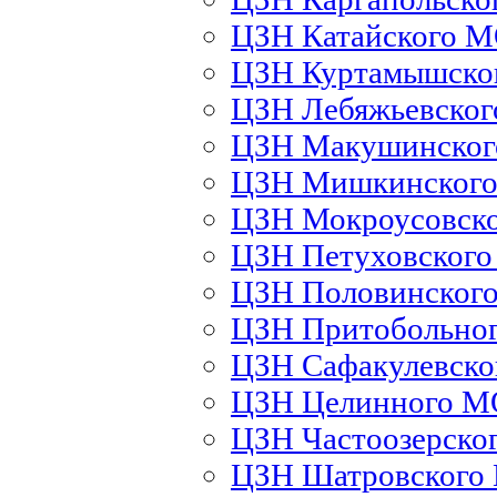
ЦЗН Катайского 
ЦЗН Куртамышско
ЦЗН Лебяжьевско
ЦЗН Макушинско
ЦЗН Мишкинског
ЦЗН Мокроусовск
ЦЗН Петуховског
ЦЗН Половинског
ЦЗН Притобольно
ЦЗН Сафакулевск
ЦЗН Целинного М
ЦЗН Частоозерско
ЦЗН Шатровского