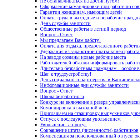
Не останавливаться на достигнутом!
Оформление командировки при работе по сов
Гарантии женщинам, имеющим детей
Оплата труда в выходные и нерабочие празд
День службы занятости
Общественные работы в летний период
Вопрос - Ответ
Мы предлагаем Вам работу!
Оплата дня отдыха, предоставленного работни
Удержания из заработной платы за неотработ
На заводе созданы новые рабочие места
Работодателей обязали информировать работн
Длительно безработным гражданам – особое 
Шаг к трудоустройству!
День социального партнерства в Варгашинск
Информационные дни службы занятости
Вопрос - Ответ
Школа безработного
Конкурс на включение в резерв управленческ
Командировка в выходной день
Приглашаем на стажировку выпускников учре
Отпуск с последующим увольнением
Увольнение за прогул
Сокращение штата (численности) работников
Компенсация за неиспользованный отпуск: ок