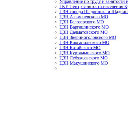
Управление по труду и занятости 
ГКУ Центр занятости населения К
ЦЗН города Шадринска и Шадрин
ЦЗН Альменевского МО
ЦЗН Белозерского МО
ЦЗН Варгашинского МО
ЦЗН Далматовского МО
ЦЗН Звериноголовского МО
ЦЗН Каргапольского МО
ЦЗН Катайского МО
ЦЗН Куртамышского МО
ЦЗН Лебяжьевского МО
ЦЗН Макушинского МО