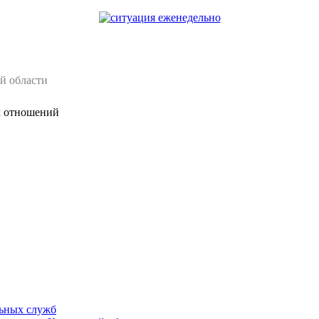
й области
х отношений
ьных служб