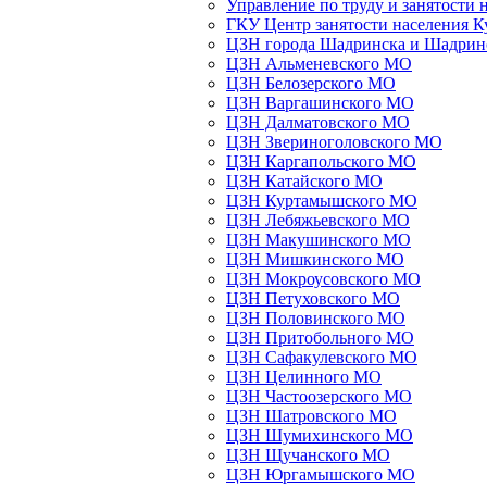
Управление по труду и занятости 
ГКУ Центр занятости населения К
ЦЗН города Шадринска и Шадрин
ЦЗН Альменевского МО
ЦЗН Белозерского МО
ЦЗН Варгашинского МО
ЦЗН Далматовского МО
ЦЗН Звериноголовского МО
ЦЗН Каргапольского МО
ЦЗН Катайского МО
ЦЗН Куртамышского МО
ЦЗН Лебяжьевского МО
ЦЗН Макушинского МО
ЦЗН Мишкинского МО
ЦЗН Мокроусовского МО
ЦЗН Петуховского МО
ЦЗН Половинского МО
ЦЗН Притобольного МО
ЦЗН Сафакулевского МО
ЦЗН Целинного МО
ЦЗН Частоозерского МО
ЦЗН Шатровского МО
ЦЗН Шумихинского МО
ЦЗН Щучанского МО
ЦЗН Юргамышского МО