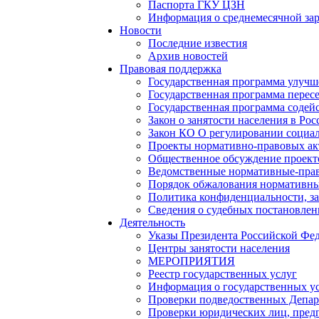
Паспорта ГКУ ЦЗН
Информация о среднемесячной зара
Новости
Последние известия
Архив новостей
Правовая поддержка
Государственная программа улучш
Государственная программа перес
Государственная программа содейс
Закон о занятости населения в Ро
Закон КО О регулировании социал
Проекты нормативно-правовых ак
Общественное обсуждение проек
Ведомственные нормативные-пра
Порядок обжалования нормативны
Политика конфиденциальности, з
Сведения о судебных постановле
Деятельность
Указы Президента Российской Фе
Центры занятости населения
МЕРОПРИЯТИЯ
Реестр государственных услуг
Информация о государственных у
Проверки подведоственных Депар
Проверки юридических лиц, пред