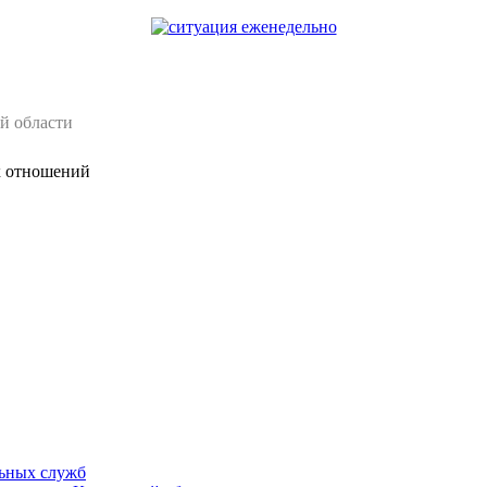
й области
х отношений
ьных служб