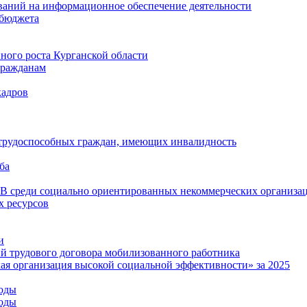
ваний на информационное обеспечение деятельности
 бюджета
ого роста Курганской области
гражданам
кадров
 трудоспособных граждан, имеющих инвалидность
ба
среди социально ориентированных некоммерческих организа
 ресурсов
и
й трудового договора мобилизованного работника
ая организация высокой социальной эффективности» за 2025
годы
годы