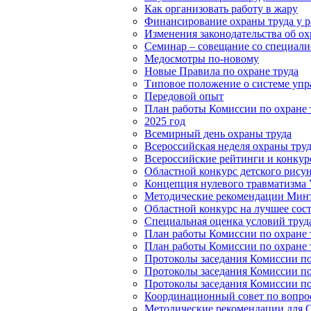
Как организовать работу в жару
Финансирование охраны труда у р
Изменения законодательства об охр
Семинар – совещание со специалис
Медосмотры по-новому
Новые Правила по охране труда
Типовое положение о системе упр
Передовой опыт
План работы Комиссии по охране т
2025 год
Всемирный день охраны труда
Всероссийская неделя охраны тру
Всероссийские рейтинги и конкур
Областной конкурс детского рисун
Концепция нулевого травматизма V
Методические рекомендации Минт
Областной конкурс на лучшее сос
Специальная оценка условий труд
План работы Комиссии по охране т
План работы Комиссии по охране т
Протоколы заседания Комиссии по 
Протоколы заседания Комиссии по 
Протоколы заседания Комиссии по 
Координационный совет по вопрос
Методические рекомендации для