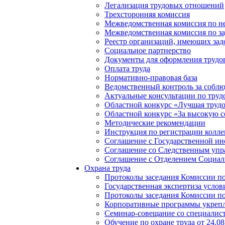
Легализация трудовых отношений
Трехсторонняя комиссия
Межведомственная комиссия по не
Межведомственная комиссия по з
Реестр организаций, имеющих зад
Социальное партнерство
Документы для оформления труд
Оплата труда
Нормативно-правовая база
Ведомственный контроль за соблю
Актуальные консультации по труд
Областной конкурс «Лучшая трудо
Областной конкурс «За высокую с
Методические рекомендации
Инструкция по регистрации колле
Соглашение с Государственной ин
Соглашение со Следственным упр
Соглашение с Отделением Социаль
Охрана труда
Протоколы заседания Комиссии по 
Государственная экспертиза услов
Протоколы заседания Комиссии по 
Корпоративные программы укрепл
Семинар-совещание со специалиста
Обучение по охране труда от 24.08