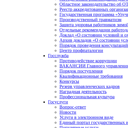
Областное законодательство об О
Реестр аккредитованных организа
Государственная программа «Улуч
Производственный травматизм
Защита здоровья работников зимо
Отдельные рекомендации работод
Доклад «О состоянии условий и ох
Архив докладов «О состоянии усл
Порядок проведения консультаций
Центр профпаталогии
Госслужба
Противодействие коррупции
ВАКАНСИИ Главного управления п
Порядок поступления
Квалификационные требования
Конкурсы
Резерв управленческих кадров
Наградная деятельность
Профессиональная культура
Госуслуги
Вопрос-ответ
Новости
Услуги в электронном виде
Единый портал государственных 
Популярные услуги