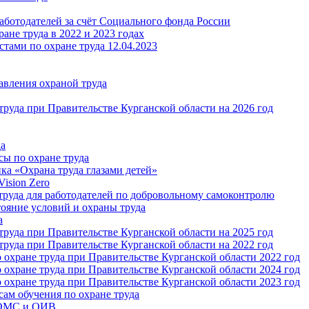
аботодателей за счёт Социального фонда России
ане труда в 2022 и 2023 годах
тами по охране труда 12.04.2023
авления охраной труда
руда при Правительстве Курганской области на 2026 год
да
сы по охране труда
ка «Охрана труда глазами детей»
ision Zero
руда для работодателей по добровольному самоконтролю
тояние условий и охраны труда
а
руда при Правительстве Курганской области на 2025 год
руда при Правительстве Курганской области на 2022 год
охране труда при Правительстве Курганской области 2022 год
охране труда при Правительстве Курганской области 2024 год
охране труда при Правительстве Курганской области 2023 год
ам обучения по охране труда
 ОМС и ОИВ