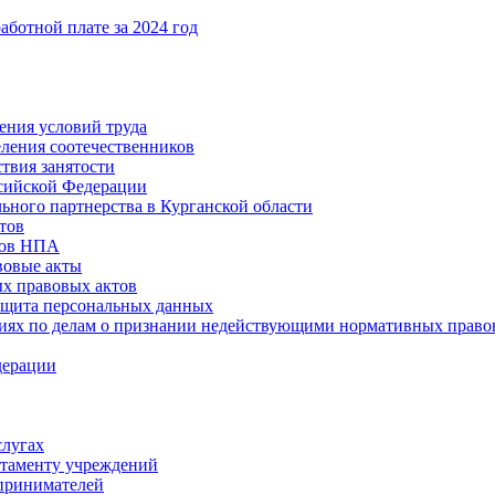
ботной плате за 2024 год
ения условий труда
еления соотечественников
твия занятости
ссийской Федерации
ьного партнерства в Курганской области
тов
тов НПА
вовые акты
х правовых актов
ащита персональных данных
ниях по делам о признании недействующими нормативных право
дерации
слугах
таменту учреждений
принимателей