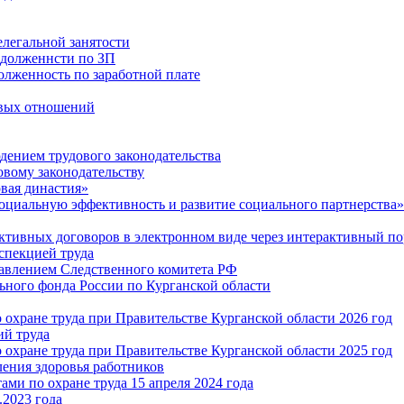
легальной занятости
адолженнсти по ЗП
олженность по заработной плате
овых отношений
дением трудового законодательства
овому законодательству
вая династия»
оциальную эффективность и развитие социального партнерства»
ктивных договоров в электронном виде через интерактивный по
спекцией труда
авлением Следственного комитета РФ
ного фонда России по Курганской области
охране труда при Правительстве Курганской области 2026 год
ий труда
охране труда при Правительстве Курганской области 2025 год
ения здоровья работников
ми по охране труда 15 апреля 2024 года
.2023 года