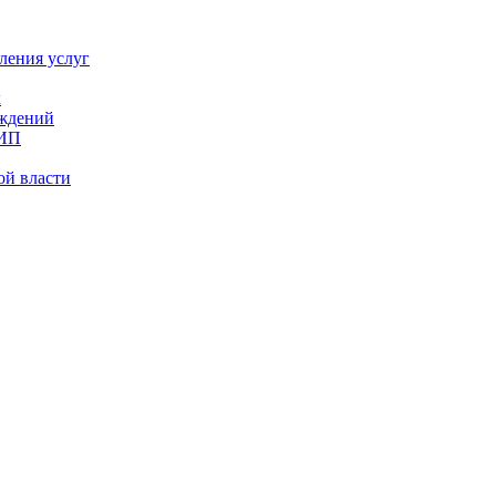
ления услуг
х
еждений
 ИП
ой власти