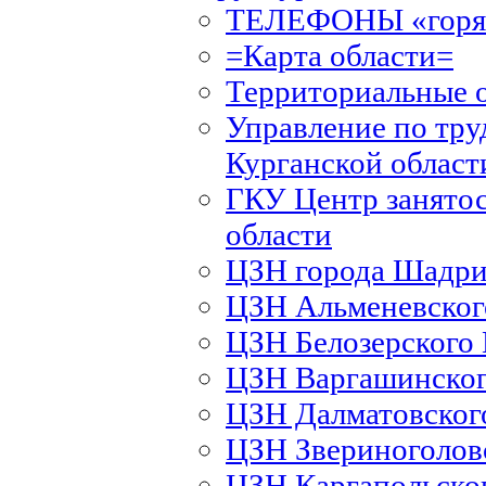
ТЕЛЕФОНЫ «горяч
=Карта области=
Территориальные 
Управление по тру
Курганской област
ГКУ Центр занятос
области
ЦЗН города Шадри
ЦЗН Альменевско
ЦЗН Белозерского
ЦЗН Варгашинско
ЦЗН Далматовско
ЦЗН Звериноголов
ЦЗН Каргапольско