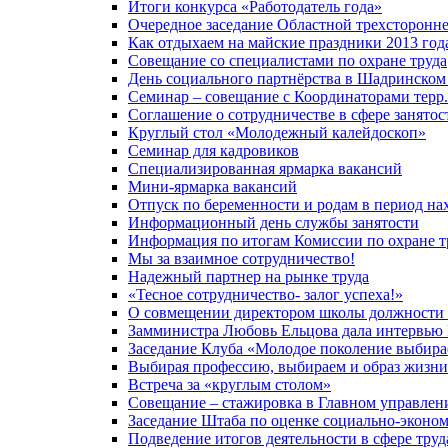
Итоги конкурса «Работодатель года»
Очередное заседание Областной трехсторонн
Как отдыхаем на майские праздники 2013 год
Совещание со специалистами по охране труда
День социального партнёрства в Шадринском
Семинар – совещание с Координаторами терр
Соглашение о сотрудничестве в сфере занятос
Круглый стол «Молодежный калейдоскоп»
Семинар для кадровиков
Специализированная ярмарка вакансий
Мини-ярмарка вакансий
Отпуск по беременности и родам в период нах
Информационный день службы занятости
Информация по итогам Комиссии по охране т
Мы за взаимное сотрудничество!
Надежный партнер на рынке труда
«Тесное сотрудничество- залог успеха!»
О совмещении директором школы должности 
Замминистра Любовь Ельцова дала интервью
Заседание Клуба «Молодое поколение выбира
Выбирая профессию, выбираем и образ жизни
Встреча за «круглым столом»
Совещание – стажировка в Главном управлен
Заседание Штаба по оценке социально-эконо
Подведение итогов деятельности в сфере труд