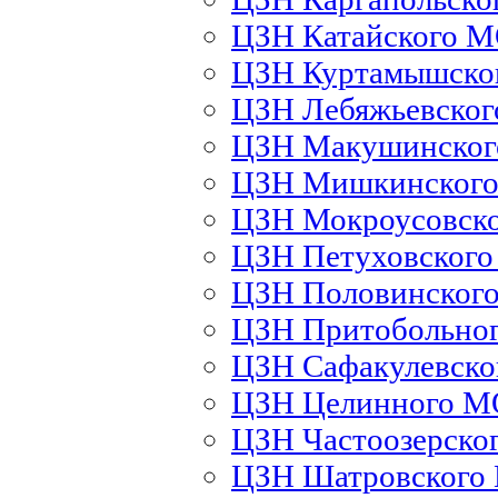
ЦЗН Катайского 
ЦЗН Куртамышско
ЦЗН Лебяжьевско
ЦЗН Макушинско
ЦЗН Мишкинског
ЦЗН Мокроусовск
ЦЗН Петуховског
ЦЗН Половинског
ЦЗН Притобольно
ЦЗН Сафакулевск
ЦЗН Целинного М
ЦЗН Частоозерско
ЦЗН Шатровского