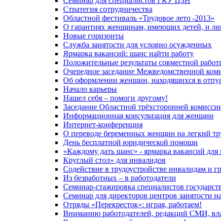
Семинар для специалистов ГКУ ЦЗН
Стратегия сотрудничества
Областной фестиваль «Трудовое лето -2013»
О гарантиях женщинам, имеющих детей, и ли
Новые горизонты
Служба занятости для условно осужденных
Ярмарка вакансий: шанс найти работу
Положительные результаты совместной работ
Очередное заседание Межведомственной коми
Об оформлении женщин, находящихся в отпуск
Начало карьеры
Нашел себя – помоги другому!
Заседание Областной трёхсторонней комисси
Информационная консультация для женщин
Интернет-конференция
О переводе беременных женщин на легкий тр
День бесплатной юридической помощи
«Каждому дать шанс» - ярмарка вакансий для
Круглый стол» для инвалидов
Содействие в трудоустройстве инвалидам и 
Из безработных – в работодатели
Семинар-стажировка специалистов государст
Семинар для директоров центров занятости н
Отряды «Перекресток»: играя, работаем!
Вниманию работодателей, редакций СМИ, вла