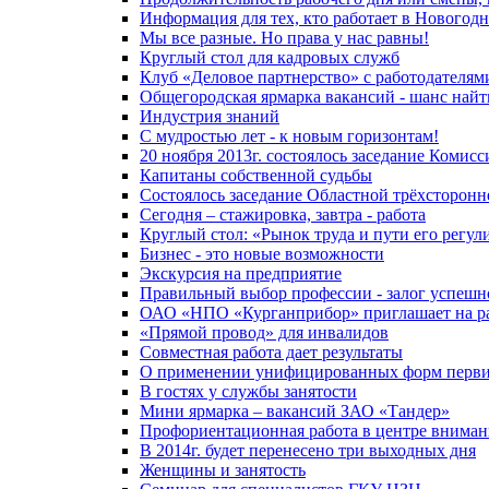
Информация для тех, кто работает в Новогод
Мы все разные. Но права у нас равны!
Круглый стол для кадровых служб
Клуб «Деловое партнерство» с работодателям
Общегородская ярмарка вакансий - шанс найт
Индустрия знаний
С мудростью лет - к новым горизонтам!
20 ноября 2013г. состоялось заседание Комис
Капитаны собственной судьбы
Состоялось заседание Областной трёхсторон
Сегодня – стажировка, завтра - работа
Круглый стол: «Рынок труда и пути его регу
Бизнес - это новые возможности
Экскурсия на предприятие
Правильный выбор профессии - залог успешн
ОАО «НПО «Курганприбор» приглашает на р
«Прямой провод» для инвалидов
Совместная работа дает результаты
О применении унифицированных форм первичн
В гостях у службы занятости
Мини ярмарка – вакансий ЗАО «Тандер»
Профориентационная работа в центре вниман
В 2014г. будет перенесено три выходных дня
Женщины и занятость