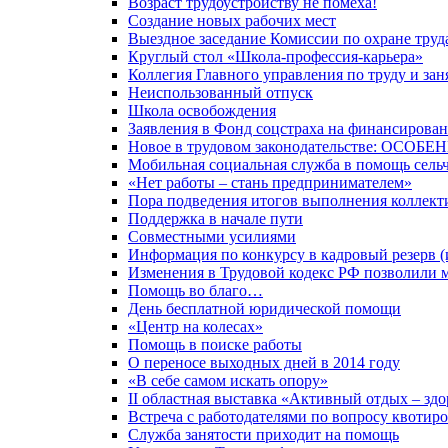
Возраст трудоустройству не помеха!
Создание новых рабочих мест
Выездное заседание Комиссии по охране труд
Круглый стол «Школа-профессия-карьера»
Коллегия Главного управления по труду и зан
Неиспользованный отпуск
Школа освобождения
Заявления в Фонд соцстраха на финансирован
Новое в трудовом законодательстве: 
Мобильная социальная служба в помощь сель
«Нет работы – стань предпринимателем»
Пора подведения итогов выполнения коллекти
Поддержка в начале пути
Совместными усилиями
Информация по конкурсу в кадровый резерв (
Изменения в Трудовой кодекс РФ позволили 
Помощь во благо…
День бесплатной юридической помощи
«Центр на колесах»
Помощь в поиске работы
О переносе выходных дней в 2014 году
«В себе самом искать опору»
II областная выставка «Активный отдых – здо
Встреча с работодателями по вопросу квотир
Служба занятости приходит на помощь