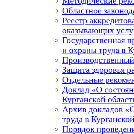
Методические рек
Областное законод
Реестр аккредитов
оказывающих услуг
Государственная 
и охраны труда в 
Производственный
Защита здоровья р
Отдельные рекоме
Доклад «О состоян
Курганской област
Архив докладов «О
труда в Курганско
Порядок проведени