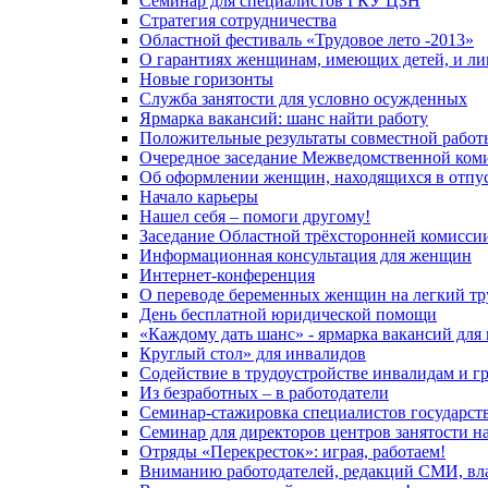
Семинар для специалистов ГКУ ЦЗН
Стратегия сотрудничества
Областной фестиваль «Трудовое лето -2013»
О гарантиях женщинам, имеющих детей, и ли
Новые горизонты
Служба занятости для условно осужденных
Ярмарка вакансий: шанс найти работу
Положительные результаты совместной работ
Очередное заседание Межведомственной коми
Об оформлении женщин, находящихся в отпуск
Начало карьеры
Нашел себя – помоги другому!
Заседание Областной трёхсторонней комисси
Информационная консультация для женщин
Интернет-конференция
О переводе беременных женщин на легкий тр
День бесплатной юридической помощи
«Каждому дать шанс» - ярмарка вакансий для
Круглый стол» для инвалидов
Содействие в трудоустройстве инвалидам и 
Из безработных – в работодатели
Семинар-стажировка специалистов государст
Семинар для директоров центров занятости н
Отряды «Перекресток»: играя, работаем!
Вниманию работодателей, редакций СМИ, вла