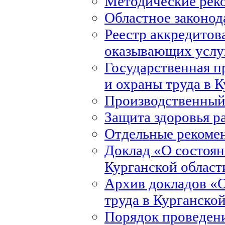
Методические рек
Областное законод
Реестр аккредитов
оказывающих услуг
Государственная 
и охраны труда в 
Производственный
Защита здоровья р
Отдельные рекоме
Доклад «О состоян
Курганской област
Архив докладов «О
труда в Курганско
Порядок проведени