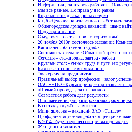
Информация для тех, кто работает в Новогод
Мы все разные. Но права у нас равны!
Круглый стол для кадровых служб
Клуб «Деловое партнерство» с работодателям
Общегородская ярмарка вакансий - шанс найт
Индустрия знаний
С мудростью лет - к новым горизонтам!
20 ноября 2013г. состоялось заседание Комис
Капитаны собственной судьбы
Состоялось заседание Областной трёхсторон
Сегодня – стажировка, завтра - работа
Круглый стол: «Рынок труда и пути его регу
Бизнес - это новые возможности
Экскурсия на предприятие
Правильный выбор профессии - залог успешн
ОАО «НПО «Курганприбор» приглашает на р
«Прямой провод» для инвалидов
Совместная работа дает результаты
О применении унифицированных форм первичн
В гостях у службы занятости
Мини ярмарка – вакансий ЗАО «Тандер»
Профориентационная работа в центре вниман
В 2014г. будет перенесено три выходных дня
Женщины и занятость