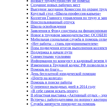
Возраст трудоустройству не помеха!
Создание новых рабочих мест
Выездное заседание Комиссии по охране труд
Круглый стол «Школа-профессия-карьера»
Коллегия Главного управления по труду и зан
Неиспользованный отпуск
Школа освобождения
Заявления в Фонд соцстраха на финансирован
Новое в трудовом законодательстве: 
Мобильная социальная служба в помощь сель
«Нет работы – стань предпринимателем»
Пора подведения итогов выполнения коллекти
Поддержка в начале пути
Совместными усилиями
Информация по конкурсу в кадровый резерв (
Изменения в Трудовой кодекс РФ позволили 
Помощь во благо…
День бесплатной юридической помощи
«Центр на колесах»
Помощь в поиске работы
О переносе выходных дней в 2014 году
«В себе самом искать опору»
II областная выставка «Активный отдых – здо
Встреча с работодателями по вопросу квотир
Служба занятости приходит на помощь