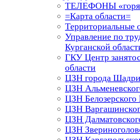
ТЕЛЕФОНЫ «горяч
=Карта области=
Территориальные 
Управление по тру
Курганской област
ГКУ Центр занятос
области
ЦЗН города Шадри
ЦЗН Альменевско
ЦЗН Белозерского
ЦЗН Варгашинско
ЦЗН Далматовско
ЦЗН Звериноголов
ЦЗН Каргапольско