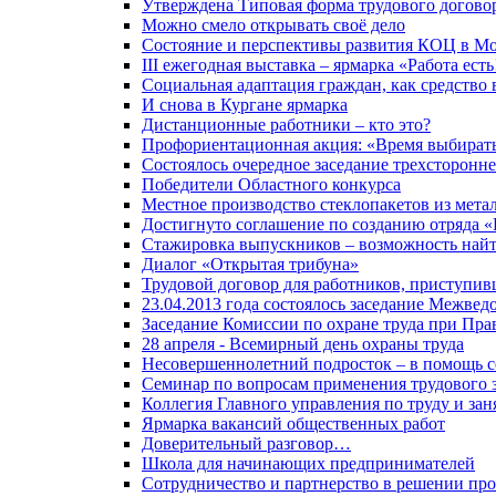
Утверждена Типовая форма трудового догово
Можно смело открывать своё дело
Состояние и перспективы развития КОЦ в Мо
III ежегодная выставка – ярмарка «Работа есть
Социальная адаптация граждан, как средство 
И снова в Кургане ярмарка
Дистанционные работники – кто это?
Профориентационная акция: «Время выбират
Состоялось очередное заседание трехсторонн
Победители Областного конкурса
Местное производство стеклопакетов из метал
Достигнуто соглашение по созданию отряд
Стажировка выпускников – возможность най
Диалог «Открытая трибуна»
Трудовой договор для работников, приступивш
23.04.2013 года состоялось заседание Межве
Заседание Комиссии по охране труда при Пра
28 апреля - Всемирный день охраны труда
Несовершеннолетний подросток – в помощь с
Семинар по вопросам применения трудового з
Коллегия Главного управления по труду и зан
Ярмарка вакансий общественных работ
Доверительный разговор…
Школа для начинающих предпринимателей
Сотрудничество и партнерство в решении про