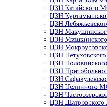
ЦЗН Катайского 
ЦЗН Куртамышско
ЦЗН Лебяжьевско
ЦЗН Макушинско
ЦЗН Мишкинског
ЦЗН Мокроусовск
ЦЗН Петуховског
ЦЗН Половинског
ЦЗН Притобольно
ЦЗН Сафакулевск
ЦЗН Целинного М
ЦЗН Частоозерско
ЦЗН Шатровского