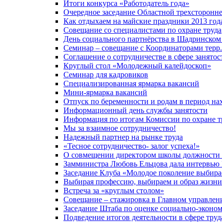
Итоги конкурса «Работодатель года»
Очередное заседание Областной трехсторонн
Как отдыхаем на майские праздники 2013 год
Совещание со специалистами по охране труда
День социального партнёрства в Шадринском
Семинар – совещание с Координаторами терр
Соглашение о сотрудничестве в сфере занятос
Круглый стол «Молодежный калейдоскоп»
Семинар для кадровиков
Специализированная ярмарка вакансий
Мини-ярмарка вакансий
Отпуск по беременности и родам в период нах
Информационный день службы занятости
Информация по итогам Комиссии по охране т
Мы за взаимное сотрудничество!
Надежный партнер на рынке труда
«Тесное сотрудничество- залог успеха!»
О совмещении директором школы должности 
Замминистра Любовь Ельцова дала интервью
Заседание Клуба «Молодое поколение выбира
Выбирая профессию, выбираем и образ жизни
Встреча за «круглым столом»
Совещание – стажировка в Главном управлен
Заседание Штаба по оценке социально-эконо
Подведение итогов деятельности в сфере труд