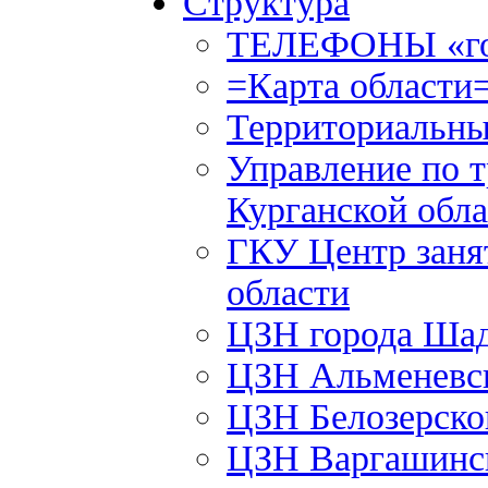
Структура
ТЕЛЕФОНЫ «го
=Карта области
Территориальны
Управление по т
Курганской обла
ГКУ Центр заня
области
ЦЗН города Ша
ЦЗН Альменевс
ЦЗН Белозерск
ЦЗН Варгашинс