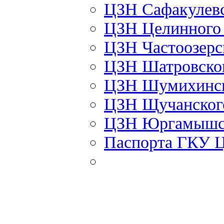
ЦЗН Сафакулев
ЦЗН Целинног
ЦЗН Частоозер
ЦЗН Шатровско
ЦЗН Шумихинс
ЦЗН Щучанско
ЦЗН Юргамышс
Паспорта ГКУ 