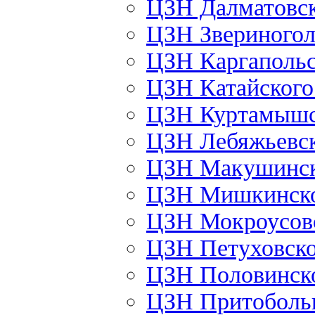
ЦЗН Далматовс
ЦЗН Звериного
ЦЗН Каргаполь
ЦЗН Катайског
ЦЗН Куртамыш
ЦЗН Лебяжьевс
ЦЗН Макушинс
ЦЗН Мишкинск
ЦЗН Мокроусов
ЦЗН Петуховск
ЦЗН Половинск
ЦЗН Притоболь