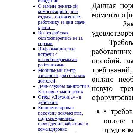
ожидание
Данная нор
О замене денежной
компенсацией дней
момента оф
отдыха, положенных
Законом 
работнику за дни сдачи
крови ...
удовлетворе
Всероссийская
сельхозперепись не за
Требовани
горами
Информационные
работавших 
встречи с
пособий, в
высвобождаемыми
работниками
требований,
Мобильный центр
занятости для сельских
оплате нео
жителей
День службы занятости в
новую тре
Крановых мастерских
сформирован
Отряд «Дружина» - в
действии!
Конкретизирован
• требо
перечень документов,
подтверждающих
оплате 
нахождение работника в
трудово
командировке