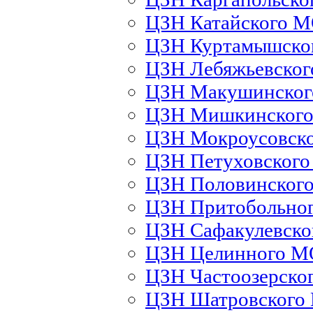
ЦЗН Катайского 
ЦЗН Куртамышско
ЦЗН Лебяжьевско
ЦЗН Макушинско
ЦЗН Мишкинског
ЦЗН Мокроусовск
ЦЗН Петуховског
ЦЗН Половинског
ЦЗН Притобольно
ЦЗН Сафакулевск
ЦЗН Целинного М
ЦЗН Частоозерско
ЦЗН Шатровского