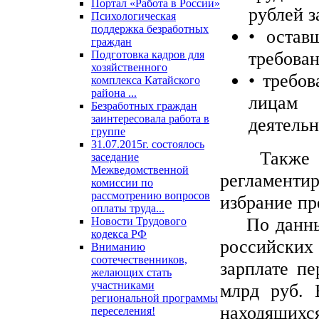
Портал «Работа в России»
рублей з
Психологическая
поддержка безработных
• остав
граждан
требован
Подготовка кадров для
хозяйственного
• требо
комплекса Катайского
района ...
лицам 
Безработных граждан
заинтересовала работа в
деятельн
группе
31.07.2015г. состоялось
Также нов
заседание
Межведомственной
регламенти
комиссии по
рассмотрению вопросов
избрание пр
оплаты труда...
По данным 
Новости Трудового
кодекса РФ
российских
Вниманию
соотечественников,
зарплате п
желающих стать
участниками
млрд руб. 
региональной программы
находящихс
переселения!