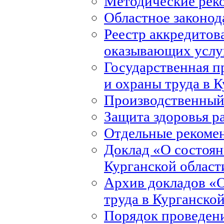
Методические рек
Областное законод
Реестр аккредитов
оказывающих услуг
Государственная 
и охраны труда в 
Производственный
Защита здоровья р
Отдельные рекоме
Доклад «О состоян
Курганской област
Архив докладов «О
труда в Курганско
Порядок проведени