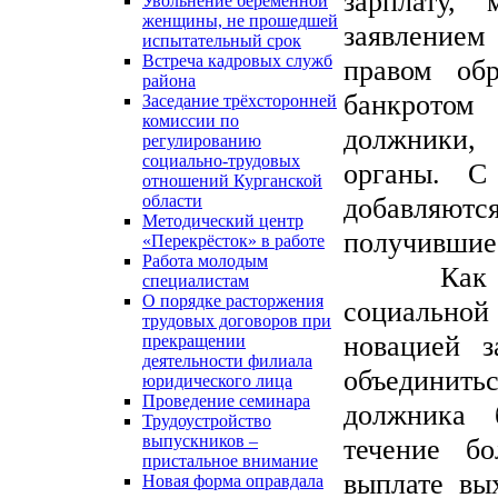
зарплату,
Увольнение беременной
женщины, не прошедшей
заявлением
испытательный срок
Встреча кадровых служб
правом об
района
банкротом
Заседание трёхсторонней
комиссии по
должники,
регулированию
социально-трудовых
органы. С
отношений Курганской
области
добавляютс
Методический центр
получившие
«Перекрёсток» в работе
Работа молодым
Как пояс
специалистам
О порядке расторжения
социально
трудовых договоров при
новацией з
прекращении
деятельности филиала
объединитьс
юридического лица
Проведение семинара
должника 
Трудоустройство
выпускников –
течение б
пристальное внимание
выплате вы
Новая форма оправдала