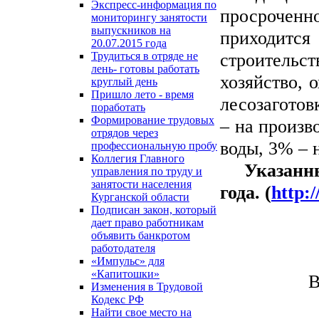
Экспресс-информация по
просроченн
мониторингу занятости
выпускников на
приходится
20.07.2015 года
строительс
Трудиться в отряде не
лень- готовы работать
хозяйство, 
круглый день
Пришло лето - время
лесозаготов
поработать
Формирование трудовых
– на произв
отрядов через
воды, 3% – 
профессиональную пробу
Коллегия Главного
Указанны
управления по труду и
занятости населения
года. (
http:
Курганской области
Подписан закон, который
дает право работникам
объявить банкротом
работодателя
«Импульс» для
«Капитошки»
В
Изменения в Трудовой
Кодекс РФ
Найти свое место на