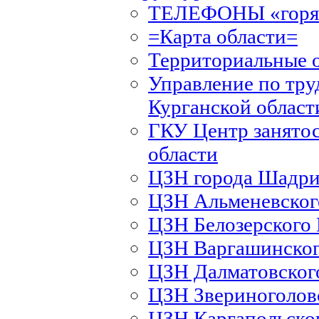
ТЕЛЕФОНЫ «горяч
=Карта области=
Территориальные 
Управление по тру
Курганской област
ГКУ Центр занятос
области
ЦЗН города Шадри
ЦЗН Альменевско
ЦЗН Белозерского
ЦЗН Варгашинско
ЦЗН Далматовско
ЦЗН Звериноголов
ЦЗН Каргапольско