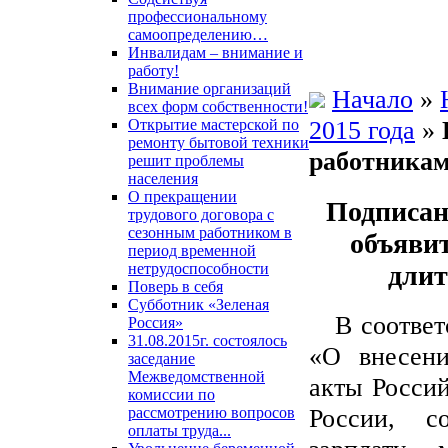
профессиональному
самоопределению…
Инвалидам – внимание и
работу!
Внимание организаций
Начало
»
всех форм собственности!
2015 года
»
Открытие мастерской по
ремонту бытовой техники
работникам
решит проблемы
населения
О прекращении
Подписан
трудового договора с
сезонным работником в
объяви
период временной
длит
нетрудоспособности
Поверь в себя
Субботник «Зеленая
В соответс
Россия»
31.08.2015г. состоялось
«О внесени
заседание
Межведомственной
акты Росси
комиссии по
России, с
рассмотрению вопросов
оплаты труда...