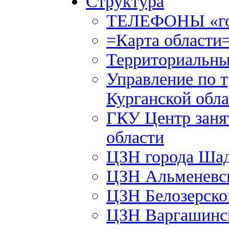
Структура
ТЕЛЕФОНЫ «го
=Карта области
Территориальны
Управление по т
Курганской обла
ГКУ Центр заня
области
ЦЗН города Ша
ЦЗН Альменевс
ЦЗН Белозерск
ЦЗН Варгашинс