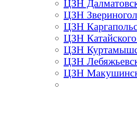
ЦЗН Далматовс
ЦЗН Звериного
ЦЗН Каргаполь
ЦЗН Катайског
ЦЗН Куртамыш
ЦЗН Лебяжьевс
ЦЗН Макушинс