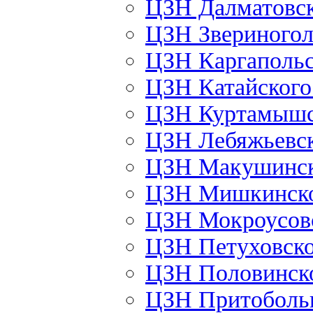
ЦЗН Далматовс
ЦЗН Звериного
ЦЗН Каргаполь
ЦЗН Катайског
ЦЗН Куртамыш
ЦЗН Лебяжьевс
ЦЗН Макушинс
ЦЗН Мишкинск
ЦЗН Мокроусов
ЦЗН Петуховск
ЦЗН Половинск
ЦЗН Притоболь