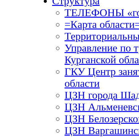
Структура
ТЕЛЕФОНЫ «го
=Карта области
Территориальны
Управление по т
Курганской обла
ГКУ Центр заня
области
ЦЗН города Ша
ЦЗН Альменевс
ЦЗН Белозерск
ЦЗН Варгашинс