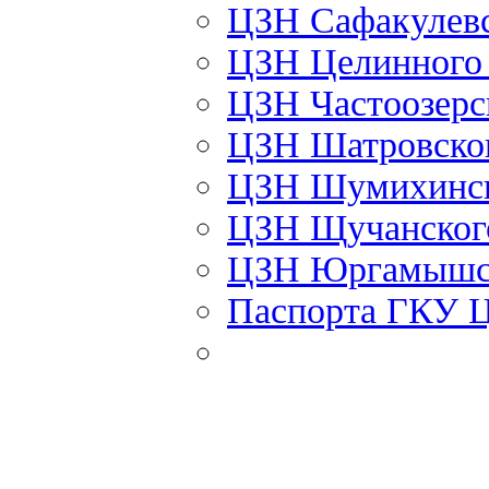
ЦЗН Сафакулев
ЦЗН Целинног
ЦЗН Частоозер
ЦЗН Шатровско
ЦЗН Шумихинс
ЦЗН Щучанско
ЦЗН Юргамышс
Паспорта ГКУ 