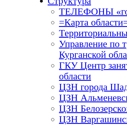
Структура
ТЕЛЕФОНЫ «го
=Карта области
Территориальны
Управление по т
Курганской обла
ГКУ Центр заня
области
ЦЗН города Ша
ЦЗН Альменевс
ЦЗН Белозерск
ЦЗН Варгашинс