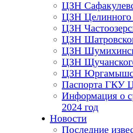
ЦЗН Сафакулев
ЦЗН Целинног
ЦЗН Частоозер
ЦЗН Шатровско
ЦЗН Шумихинс
ЦЗН Щучанско
ЦЗН Юргамышс
Паспорта ГКУ 
Информация о с
2024 год
Новости
Последние изве