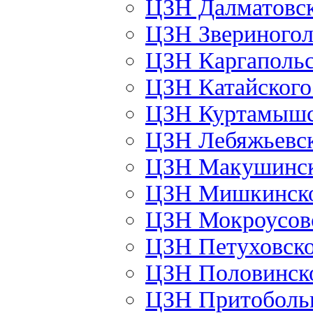
ЦЗН Далматовс
ЦЗН Звериного
ЦЗН Каргаполь
ЦЗН Катайског
ЦЗН Куртамыш
ЦЗН Лебяжьевс
ЦЗН Макушинс
ЦЗН Мишкинск
ЦЗН Мокроусов
ЦЗН Петуховск
ЦЗН Половинск
ЦЗН Притоболь