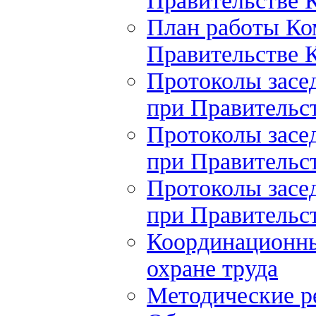
Правительстве К
План работы Ко
Правительстве К
Протоколы засе
при Правительст
Протоколы засе
при Правительст
Протоколы засе
при Правительст
Координационны
охране труда
Методические 