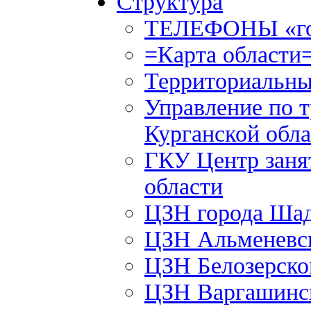
Структура
ТЕЛЕФОНЫ «го
=Карта области
Территориальны
Управление по т
Курганской обла
ГКУ Центр заня
области
ЦЗН города Ша
ЦЗН Альменевс
ЦЗН Белозерск
ЦЗН Варгашинс