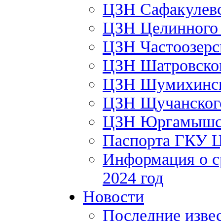
ЦЗН Сафакулев
ЦЗН Целинног
ЦЗН Частоозер
ЦЗН Шатровско
ЦЗН Шумихинс
ЦЗН Щучанско
ЦЗН Юргамышс
Паспорта ГКУ 
Информация о с
2024 год
Новости
Последние изве