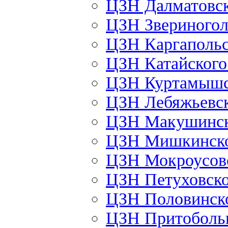
ЦЗН Далматовс
ЦЗН Звериного
ЦЗН Каргаполь
ЦЗН Катайског
ЦЗН Куртамыш
ЦЗН Лебяжьевс
ЦЗН Макушинс
ЦЗН Мишкинск
ЦЗН Мокроусов
ЦЗН Петуховск
ЦЗН Половинск
ЦЗН Притоболь