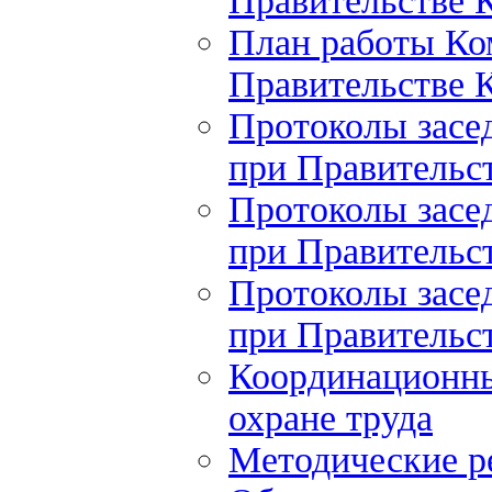
Правительстве К
План работы Ко
Правительстве К
Протоколы засе
при Правительст
Протоколы засе
при Правительст
Протоколы засе
при Правительст
Координационны
охране труда
Методические 