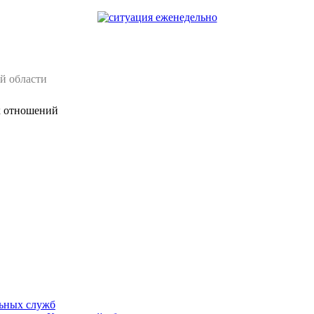
й области
х отношений
ьных служб