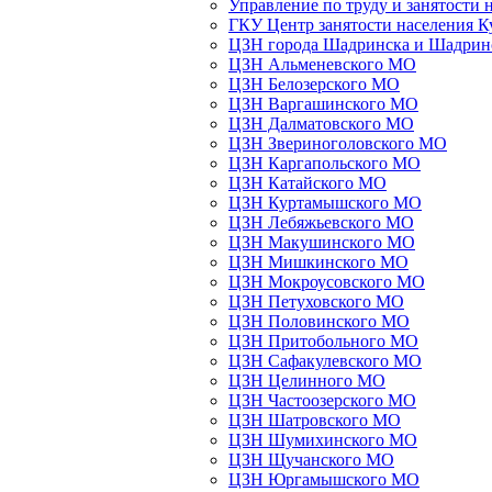
Управление по труду и занятости 
ГКУ Центр занятости населения К
ЦЗН города Шадринска и Шадрин
ЦЗН Альменевского МО
ЦЗН Белозерского МО
ЦЗН Варгашинского МО
ЦЗН Далматовского МО
ЦЗН Звериноголовского МО
ЦЗН Каргапольского МО
ЦЗН Катайского МО
ЦЗН Куртамышского МО
ЦЗН Лебяжьевского МО
ЦЗН Макушинского МО
ЦЗН Мишкинского МО
ЦЗН Мокроусовского МО
ЦЗН Петуховского МО
ЦЗН Половинского МО
ЦЗН Притобольного МО
ЦЗН Сафакулевского МО
ЦЗН Целинного МО
ЦЗН Частоозерского МО
ЦЗН Шатровского МО
ЦЗН Шумихинского МО
ЦЗН Щучанского МО
ЦЗН Юргамышского МО