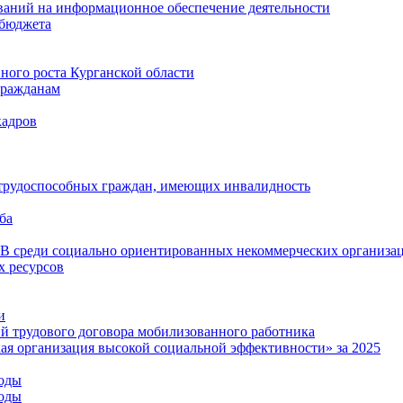
ваний на информационное обеспечение деятельности
 бюджета
ого роста Курганской области
гражданам
кадров
 трудоспособных граждан, имеющих инвалидность
ба
среди социально ориентированных некоммерческих организа
 ресурсов
и
й трудового договора мобилизованного работника
ая организация высокой социальной эффективности» за 2025
годы
годы