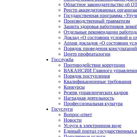
Областное законодательство об О
Реестр аккредитованных организа
Государственная программа «Улуч
Производственный травматизм
Защита здоровья работников зимо
Отдельные рекомендации работод
Доклад «О состоянии условий и ох
Архив докладов «О состоянии усл
Порядок проведения консультаций
Центр профпаталогии
Госслужба
Противодействие коррупции
ВАКАНСИИ Главного управления п
Порядок поступления
Квалификационные требования
Конкурсы
Резерв управленческих кадров
Наградная деятельность
Профессиональная культура
Госуслуги
Вопрос-ответ
Новости
Услуги в электронном виде
Единый портал государственных 
Популярные услуги