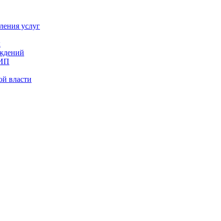
ления услуг
х
еждений
 ИП
ой власти