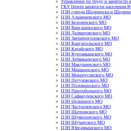
Управление по труду и занятости 
ГКУ Центр занятости населения К
ЦЗН города Шадринска и Шадрин
ЦЗН Альменевского МО
ЦЗН Белозерского МО
ЦЗН Варгашинского МО
ЦЗН Далматовского МО
ЦЗН Звериноголовского МО
ЦЗН Каргапольского МО
ЦЗН Катайского МО
ЦЗН Куртамышского МО
ЦЗН Лебяжьевского МО
ЦЗН Макушинского МО
ЦЗН Мишкинского МО
ЦЗН Мокроусовского МО
ЦЗН Петуховского МО
ЦЗН Половинского МО
ЦЗН Притобольного МО
ЦЗН Сафакулевского МО
ЦЗН Целинного МО
ЦЗН Частоозерского МО
ЦЗН Шатровского МО
ЦЗН Шумихинского МО
ЦЗН Щучанского МО
ЦЗН Юргамышского МО