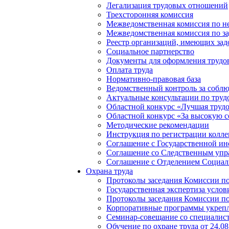
Легализация трудовых отношений
Трехсторонняя комиссия
Межведомственная комиссия по не
Межведомственная комиссия по з
Реестр организаций, имеющих зад
Социальное партнерство
Документы для оформления труд
Оплата труда
Нормативно-правовая база
Ведомственный контроль за соблю
Актуальные консультации по труд
Областной конкурс «Лучшая трудо
Областной конкурс «За высокую с
Методические рекомендации
Инструкция по регистрации колле
Соглашение с Государственной ин
Соглашение со Следственным упр
Соглашение с Отделением Социаль
Охрана труда
Протоколы заседания Комиссии по 
Государственная экспертиза услов
Протоколы заседания Комиссии по 
Корпоративные программы укрепл
Семинар-совещание со специалиста
Обучение по охране труда от 24.08