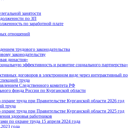
легальной занятости
адолженнсти по ЗП
олженность по заработной плате
овых отношений
дением трудового законодательства
овому законодательству
вая династия»
оциальную эффективность и развитие социального партнерства»
ктивных договоров в электронном виде через интерактивный по
спекцией труда
авлением Следственного комитета РФ
ного фонда России по Курганской области
охране труда при Правительстве Курганской области 2026 год
ий труда
охране труда при Правительстве Курганской области 2025 год
ения здоровья работников
ми по охране труда 15 апреля 2024 года
.2023 года