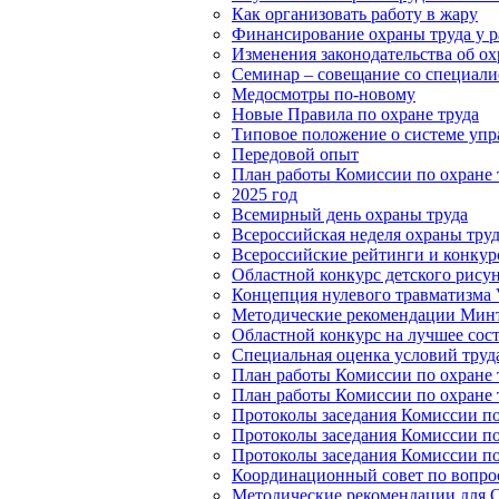
Как организовать работу в жару
Финансирование охраны труда у р
Изменения законодательства об охр
Семинар – совещание со специалис
Медосмотры по-новому
Новые Правила по охране труда
Типовое положение о системе упр
Передовой опыт
План работы Комиссии по охране т
2025 год
Всемирный день охраны труда
Всероссийская неделя охраны тру
Всероссийские рейтинги и конкур
Областной конкурс детского рисун
Концепция нулевого травматизма V
Методические рекомендации Минт
Областной конкурс на лучшее сос
Специальная оценка условий труд
План работы Комиссии по охране т
План работы Комиссии по охране т
Протоколы заседания Комиссии по 
Протоколы заседания Комиссии по 
Протоколы заседания Комиссии по 
Координационный совет по вопрос
Методические рекомендации для