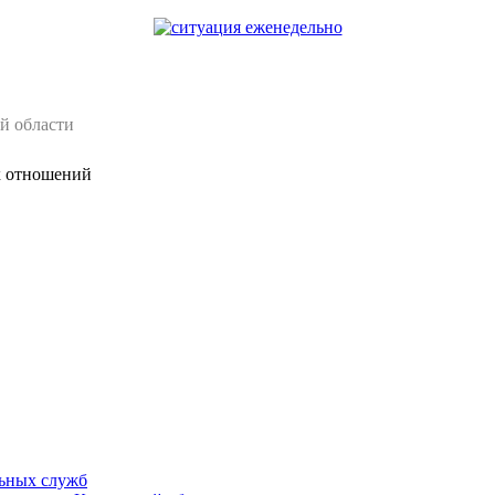
й области
х отношений
ьных служб