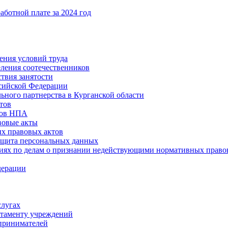
ботной плате за 2024 год
ения условий труда
еления соотечественников
твия занятости
ссийской Федерации
ьного партнерства в Курганской области
тов
тов НПА
вовые акты
х правовых актов
ащита персональных данных
ниях по делам о признании недействующими нормативных право
дерации
слугах
таменту учреждений
принимателей