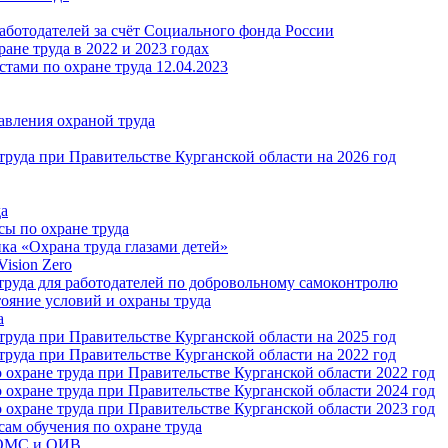
аботодателей за счёт Социального фонда России
ане труда в 2022 и 2023 годах
тами по охране труда 12.04.2023
авления охраной труда
руда при Правительстве Курганской области на 2026 год
да
сы по охране труда
ка «Охрана труда глазами детей»
ision Zero
руда для работодателей по добровольному самоконтролю
тояние условий и охраны труда
а
руда при Правительстве Курганской области на 2025 год
руда при Правительстве Курганской области на 2022 год
охране труда при Правительстве Курганской области 2022 год
охране труда при Правительстве Курганской области 2024 год
охране труда при Правительстве Курганской области 2023 год
ам обучения по охране труда
 ОМС и ОИВ