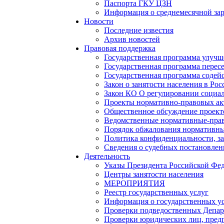
Паспорта ГКУ ЦЗН
Информация о среднемесячной зара
Новости
Последние известия
Архив новостей
Правовая поддержка
Государственная программа улучш
Государственная программа перес
Государственная программа содейс
Закон о занятости населения в Ро
Закон КО О регулировании социал
Проекты нормативно-правовых ак
Общественное обсуждение проек
Ведомственные нормативные-пра
Порядок обжалования нормативны
Политика конфиденциальности, з
Сведения о судебных постановле
Деятельность
Указы Президента Российской Фе
Центры занятости населения
МЕРОПРИЯТИЯ
Реестр государственных услуг
Информация о государственных у
Проверки подведоственных Депар
Проверки юридических лиц, пред