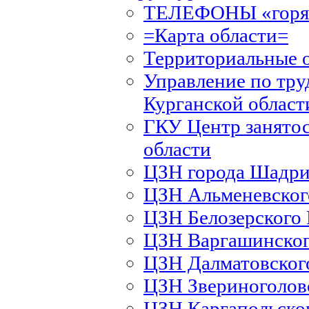
ТЕЛЕФОНЫ «горяч
=Карта области=
Территориальные 
Управление по тру
Курганской област
ГКУ Центр занятос
области
ЦЗН города Шадри
ЦЗН Альменевско
ЦЗН Белозерского
ЦЗН Варгашинско
ЦЗН Далматовско
ЦЗН Звериноголов
ЦЗН Каргапольско