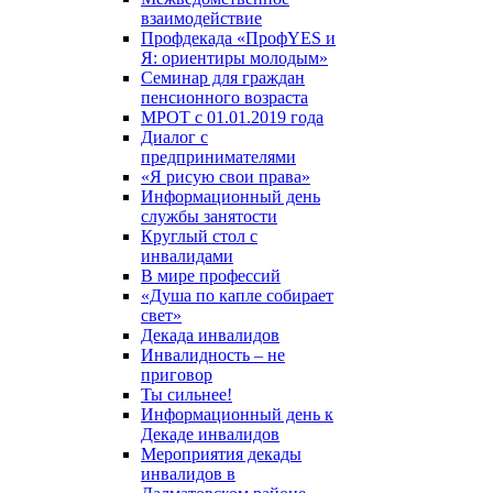
взаимодействие
Профдекада «ПрофYES и
Я: ориентиры молодым»
Семинар для граждан
пенсионного возраста
МРОТ с 01.01.2019 года
Диалог с
предпринимателями
«Я рисую свои права»
Информационный день
службы занятости
Круглый стол с
инвалидами
В мире профессий
«Душа по капле собирает
свет»
Декада инвалидов
Инвалидность – не
приговор
Ты сильнее!
Информационный день к
Декаде инвалидов
Мероприятия декады
инвалидов в