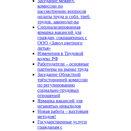
Заседание межвед.
комиссии по
рассмотрению вопросов
оплаты труда и собл. треб.
трудов. законодат-ва
Специализированная
ярмарка вакансий для
граждан, сокращенных с
ООО «Завод цветного
литья»
Изменения в Трудовой
кодекс РФ
Работодатели – основные
партнеры на рынке труда
Заседание Областной
трёхсторонней комиссии
по регулированию
социально-трудовых
отношений
Ярмарка вакансий для
незанятых инвалидов
Новая работа – вахтовым
методом!
Государственные услуги
гражданам с