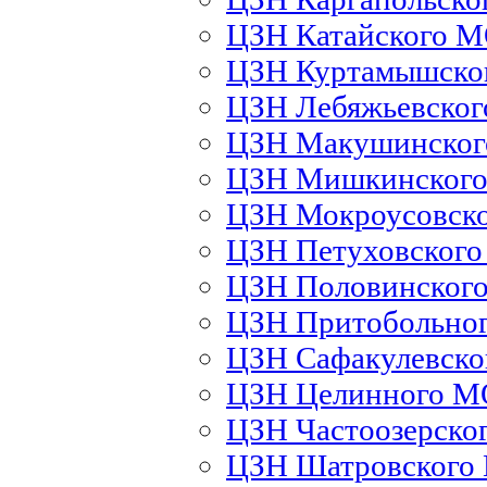
ЦЗН Катайского 
ЦЗН Куртамышско
ЦЗН Лебяжьевско
ЦЗН Макушинско
ЦЗН Мишкинског
ЦЗН Мокроусовск
ЦЗН Петуховског
ЦЗН Половинског
ЦЗН Притобольно
ЦЗН Сафакулевск
ЦЗН Целинного М
ЦЗН Частоозерско
ЦЗН Шатровского