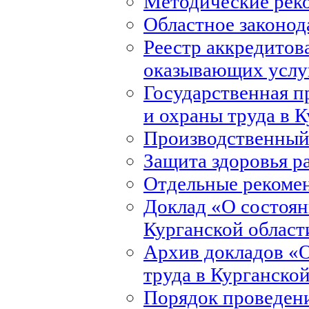
Методические рек
Областное законод
Реестр аккредитов
оказывающих услуг
Государственная 
и охраны труда в 
Производственный
Защита здоровья р
Отдельные рекоме
Доклад «О состоян
Курганской област
Архив докладов «О
труда в Курганско
Порядок проведени