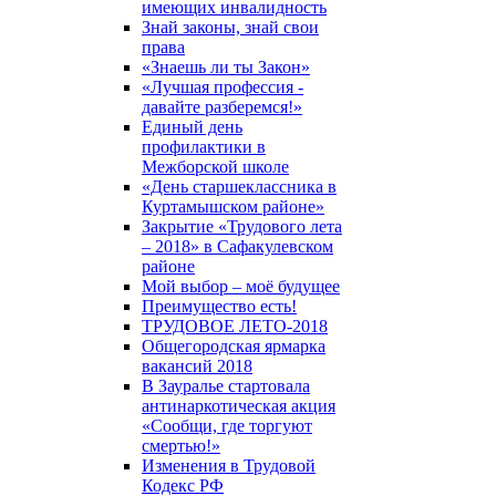
имеющих инвалидность
Знай законы, знай свои
права
«Знаешь ли ты Закон»
«Лучшая профессия -
давайте разберемся!»
Единый день
профилактики в
Межборской школе
«День старшеклассника в
Куртамышском районе»
Закрытие «Трудового лета
– 2018» в Сафакулевском
районе
Мой выбор – моё будущее
Преимущество есть!
ТРУДОВОЕ ЛЕТО-2018
Общегородская ярмарка
вакансий 2018
В Зауралье стартовала
антинаркотическая акция
«Сообщи, где торгуют
смертью!»
Изменения в Трудовой
Кодекс РФ