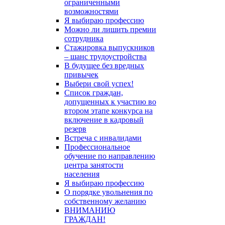
ограниченными
возможностями
Я выбираю профессию
Можно ли лишить премии
сотрудника
Стажировка выпускников
– шанс трудоустройства
В будущее без вредных
привычек
Выбери свой успех!
Список граждан,
допущенных к участию во
втором этапе конкурса на
включение в кадровый
резерв
Встреча с инвалидами
Профессиональное
обучение по направлению
центра занятости
населения
Я выбираю профессию
О порядке увольнения по
собственному желанию
ВНИМАНИЮ
ГРАЖДАН!