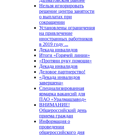
Далматовском районе
Нельзя игнорировать
решение центра занятости
о выплатах при
сокращении
Установлены ограничения
на привлечение
иностранных работников
в 2019 году ...
Декада инвалидов
Итоги «Горячей линии»
«Протяни руку помощи»
Декада инвалидов
Деловое партнерство!
«Декада инвалидов
завершена»
Специализированная
ярмарка вакансий для
ПАО «Уралмашзавод»
ВНИМАНИЕ!
Общероссийский день
приема граждан
Информация о
проведении
общероссийского дня