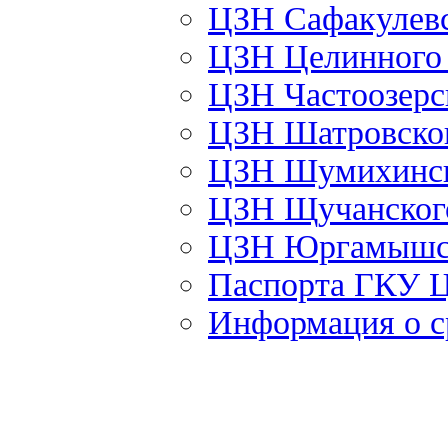
ЦЗН Сафакулев
ЦЗН Целинног
ЦЗН Частоозер
ЦЗН Шатровско
ЦЗН Шумихинс
ЦЗН Щучанско
ЦЗН Юргамышс
Паспорта ГКУ 
Информация о с