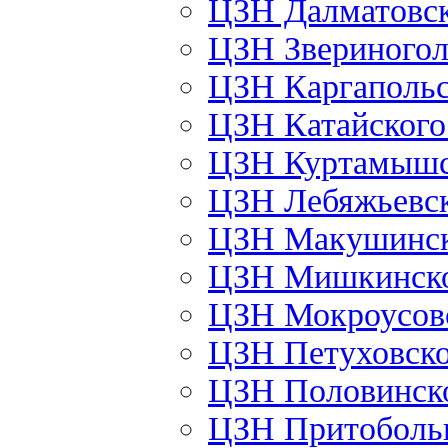
ЦЗН Далматовс
ЦЗН Звериного
ЦЗН Каргаполь
ЦЗН Катайског
ЦЗН Куртамыш
ЦЗН Лебяжьевс
ЦЗН Макушинс
ЦЗН Мишкинск
ЦЗН Мокроусов
ЦЗН Петуховск
ЦЗН Половинск
ЦЗН Притоболь