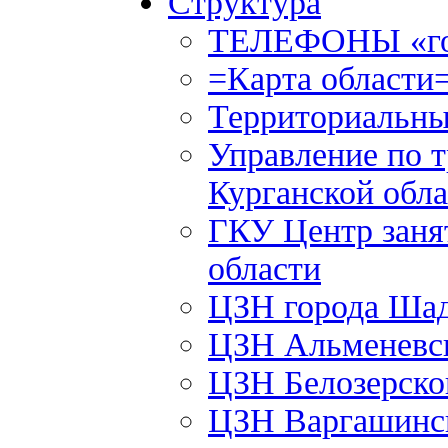
Структура
ТЕЛЕФОНЫ «го
=Карта области
Территориальны
Управление по т
Курганской обла
ГКУ Центр заня
области
ЦЗН города Ша
ЦЗН Альменевс
ЦЗН Белозерск
ЦЗН Варгашинс