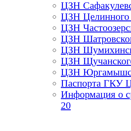
ЦЗН Сафакулев
ЦЗН Целинног
ЦЗН Частоозер
ЦЗН Шатровско
ЦЗН Шумихинс
ЦЗН Щучанско
ЦЗН Юргамышс
Паспорта ГКУ 
Информация о с
20