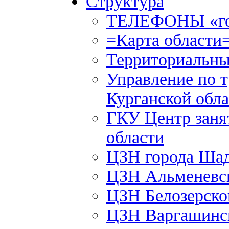
Структура
ТЕЛЕФОНЫ «го
=Карта области
Территориальны
Управление по т
Курганской обла
ГКУ Центр заня
области
ЦЗН города Ша
ЦЗН Альменевс
ЦЗН Белозерск
ЦЗН Варгашинс