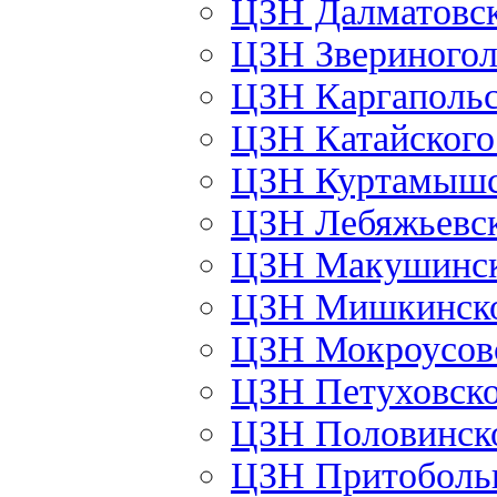
ЦЗН Далматовс
ЦЗН Звериного
ЦЗН Каргаполь
ЦЗН Катайског
ЦЗН Куртамыш
ЦЗН Лебяжьевс
ЦЗН Макушинс
ЦЗН Мишкинск
ЦЗН Мокроусов
ЦЗН Петуховск
ЦЗН Половинск
ЦЗН Притоболь