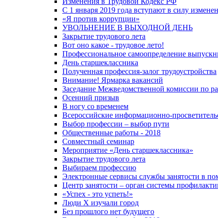
Изменения в Трудовой Кодекс РФ
С 1 января 2019 года вступают в силу изменен
«Я против коррупции»
УВОЛЬНЕНИЕ В ВЫХОДНОЙ ДЕНЬ
Закрытие трудового лета
Вот оно какое - трудовое лето!
Профессиональное самоопределение выпускн
День старшеклассника
Полученная профессия-залог трудоустройства
Внимание! Ярмарка вакансий
Заседание Межведомственной комиссии по рас
Осенний призыв
В ногу со временем
Всероссийские информационно-просветитель
Выбор профессии – выбор пути
Общественные работы - 2018
Совместный семинар
Мероприятие «День старшеклассника»
Закрытие трудового лета
Выбираем профессию
Электронные сервисы службы занятости в по
Центр занятости – орган системы профилакти
«Успех - это успеть!»
Люди X изучали город
Без прошлого нет будущего