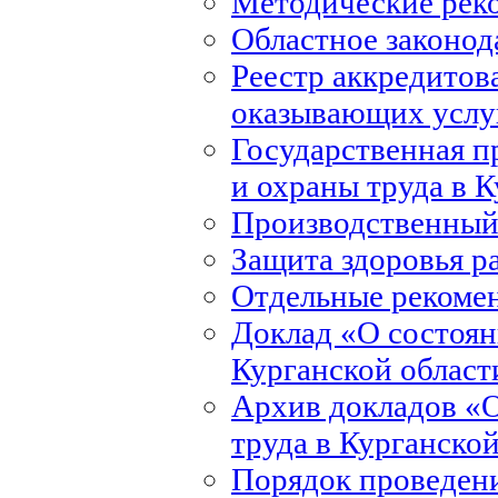
Методические рек
Областное законод
Реестр аккредитов
оказывающих услуг
Государственная 
и охраны труда в 
Производственный
Защита здоровья р
Отдельные рекоме
Доклад «О состоян
Курганской област
Архив докладов «О
труда в Курганско
Порядок проведени