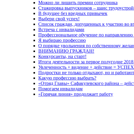
Можно ли лишить премии сотрудника
Стажировка выпускников – шанс трудоустрой
В будущее без вредных привычек
Выбери свой успех!
Список граждан, допущенных к участию во вт
Встреча с инвалидами
Профессиональное обучение по направлению 
Я выбираю профессию
О порядке увольнения по собственному жела
ВНИМАНИЮ ГРАЖДАН!
Конкурсанты, на старт!
Итоги деятельности за первое полугодие 2018
Увлеченность + видение + действие = УСПЕХ
Подростки не только отдыхают, но и работаю
Какую профессию выбрать?
«Отряд Главы» Сафакулевского района – дейс
Помогаем инвалидам
«Горячая линия» продолжает работу