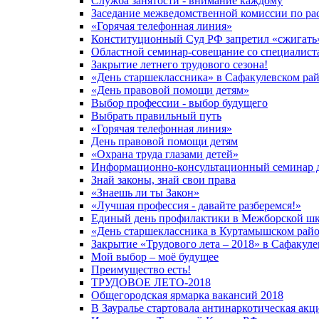
Служба занятости - внимание каждому
Заседание межведомственной комиссии по рас
«Горячая телефонная линия»
Конституционный Суд РФ запретил «сжигать
Областной семинар-совещание со специалиста
Закрытие летнего трудового сезона!
«День старшеклассника» в Сафакулевском ра
«День правовой помощи детям»
Выбор профессии - выбор будущего
Выбрать правильный путь
«Горячая телефонная линия»
День правовой помощи детям
«Охрана труда глазами детей»
Информационно-консультационный семинар д
Знай законы, знай свои права
«Знаешь ли ты Закон»
«Лучшая профессия - давайте разберемся!»
Единый день профилактики в Межборской шк
«День старшеклассника в Куртамышском рай
Закрытие «Трудового лета – 2018» в Сафакул
Мой выбор – моё будущее
Преимущество есть!
ТРУДОВОЕ ЛЕТО-2018
Общегородская ярмарка вакансий 2018
В Зауралье стартовала антинаркотическая акц