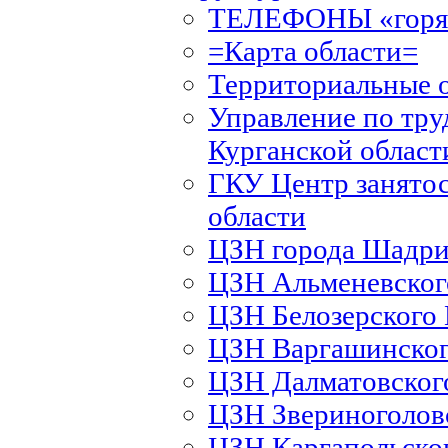
ТЕЛЕФОНЫ «горяч
=Карта области=
Территориальные 
Управление по тру
Курганской област
ГКУ Центр занятос
области
ЦЗН города Шадри
ЦЗН Альменевско
ЦЗН Белозерского
ЦЗН Варгашинско
ЦЗН Далматовско
ЦЗН Звериноголов
ЦЗН Каргапольско