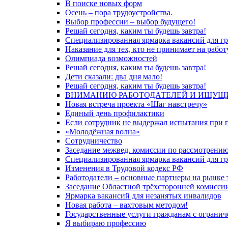
В поиске новых форм
Осень – пора трудоустройства.
Выбор профессии – выбор будущего!
Решай сегодня, каким ты будешь завтра!
Специализированная ярмарка вакансий для г
Наказание для тех, кто не принимает на рабо
Олимпиада возможностей
Решай сегодня, каким ты будешь завтра!
Дети сказали: два дня мало!
Решай сегодня, каким ты будешь завтра!
ВНИМАНИЮ РАБОТОДАТЕЛЕЙ И ИЩУЩИ
Новая встреча проекта «Шаг навстречу»
Единый день профилактики
Если сотрудник не выдержал испытания при п
«Молодёжная волна»
Сотрудничество
Заседание межвед. комиссии по рассмотрению в
Специализированная ярмарка вакансий для г
Изменения в Трудовой кодекс РФ
Работодатели – основные партнеры на рынке 
Заседание Областной трёхсторонней комисси
Ярмарка вакансий для незанятых инвалидов
Новая работа – вахтовым методом!
Государственные услуги гражданам с огран
Я выбираю профессию