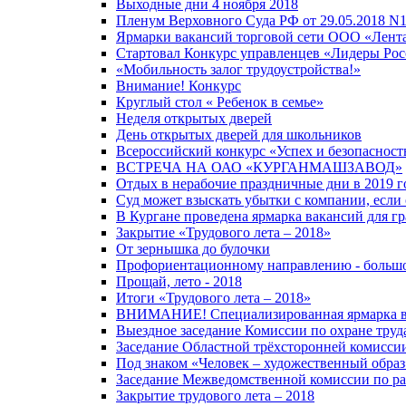
Выходные дни 4 ноября 2018
Пленум Верховного Суда РФ от 29.05.2018 N1
Ярмарки вакансий торговой сети ООО «Лент
Стартовал Конкурс управленцев «Лидеры Росс
«Мобильность залог трудоустройства!»
Внимание! Конкурс
Круглый стол « Ребенок в семье»
Неделя открытых дверей
День открытых дверей для школьников
Всероссийский конкурс «Успех и безопасност
ВСТРЕЧА НА ОАО «КУРГАНМАШЗАВОД»
Отдых в нерабочие праздничные дни в 2019 г
Суд может взыскать убытки с компании, если 
В Кургане проведена ярмарка вакансий для 
Закрытие «Трудового лета – 2018»
От зернышка до булочки
Профориентационному направлению - больш
Прощай, лето - 2018
Итоги «Трудового лета – 2018»
ВНИМАНИЕ! Специализированная ярмарка ва
Выездное заседание Комиссии по охране труд
Заседание Областной трёхсторонней комисси
Под знаком «Человек – художественный образ
Заседание Межведомственной комиссии по рас
Закрытие трудового лета – 2018