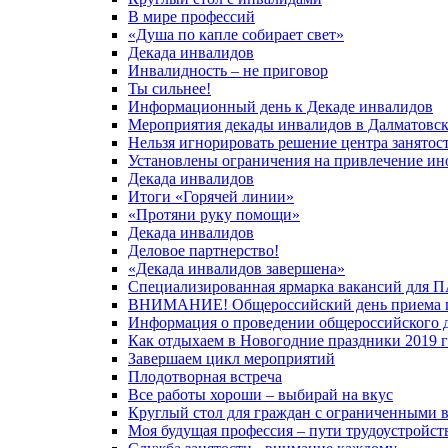
В мире профессий
«Душа по капле собирает свет»
Декада инвалидов
Инвалидность – не приговор
Ты сильнее!
Информационный день к Декаде инвалидов
Мероприятия декады инвалидов в Далматовск
Нельзя игнорировать решение центра занятос
Установлены ограничения на привлечение инос
Декада инвалидов
Итоги «Горячей линии»
«Протяни руку помощи»
Декада инвалидов
Деловое партнерство!
«Декада инвалидов завершена»
Специализированная ярмарка вакансий для 
ВНИМАНИЕ! Общероссийский день приема 
Информация о проведении общероссийского д
Как отдыхаем в Новогодние праздники 2019 
Завершаем цикл мероприятий
Плодотворная встреча
Все работы хороши – выбирай на вкус
Круглый стол для граждан с ограниченными 
Моя будущая профессия – пути трудоустройст