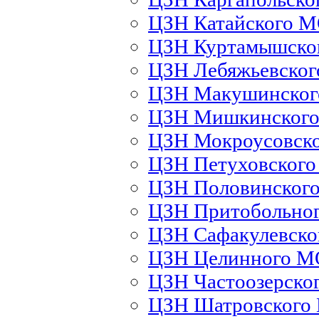
ЦЗН Катайского 
ЦЗН Куртамышско
ЦЗН Лебяжьевско
ЦЗН Макушинско
ЦЗН Мишкинског
ЦЗН Мокроусовск
ЦЗН Петуховског
ЦЗН Половинског
ЦЗН Притобольно
ЦЗН Сафакулевск
ЦЗН Целинного М
ЦЗН Частоозерско
ЦЗН Шатровского