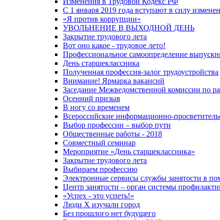
Изменения в Трудовой Кодекс РФ
С 1 января 2019 года вступают в силу изменен
«Я против коррупции»
УВОЛЬНЕНИЕ В ВЫХОДНОЙ ДЕНЬ
Закрытие трудового лета
Вот оно какое - трудовое лето!
Профессиональное самоопределение выпускн
День старшеклассника
Полученная профессия-залог трудоустройства
Внимание! Ярмарка вакансий
Заседание Межведомственной комиссии по рас
Осенний призыв
В ногу со временем
Всероссийские информационно-просветитель
Выбор профессии – выбор пути
Общественные работы - 2018
Совместный семинар
Мероприятие «День старшеклассника»
Закрытие трудового лета
Выбираем профессию
Электронные сервисы службы занятости в по
Центр занятости – орган системы профилакти
«Успех - это успеть!»
Люди X изучали город
Без прошлого нет будущего