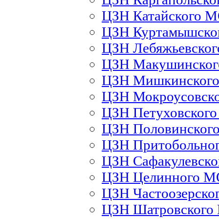
ЦЗН Катайского 
ЦЗН Куртамышско
ЦЗН Лебяжьевско
ЦЗН Макушинско
ЦЗН Мишкинског
ЦЗН Мокроусовск
ЦЗН Петуховског
ЦЗН Половинског
ЦЗН Притобольно
ЦЗН Сафакулевск
ЦЗН Целинного М
ЦЗН Частоозерско
ЦЗН Шатровского