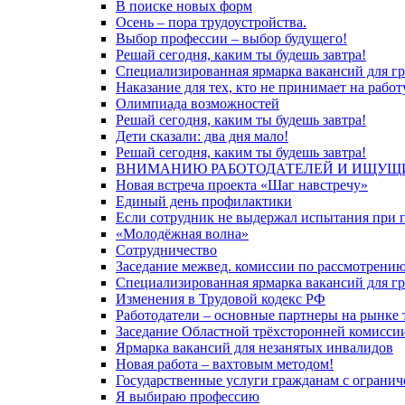
В поиске новых форм
Осень – пора трудоустройства.
Выбор профессии – выбор будущего!
Решай сегодня, каким ты будешь завтра!
Специализированная ярмарка вакансий для г
Наказание для тех, кто не принимает на рабо
Олимпиада возможностей
Решай сегодня, каким ты будешь завтра!
Дети сказали: два дня мало!
Решай сегодня, каким ты будешь завтра!
ВНИМАНИЮ РАБОТОДАТЕЛЕЙ И ИЩУЩИ
Новая встреча проекта «Шаг навстречу»
Единый день профилактики
Если сотрудник не выдержал испытания при п
«Молодёжная волна»
Сотрудничество
Заседание межвед. комиссии по рассмотрению в
Специализированная ярмарка вакансий для г
Изменения в Трудовой кодекс РФ
Работодатели – основные партнеры на рынке 
Заседание Областной трёхсторонней комисси
Ярмарка вакансий для незанятых инвалидов
Новая работа – вахтовым методом!
Государственные услуги гражданам с огран
Я выбираю профессию