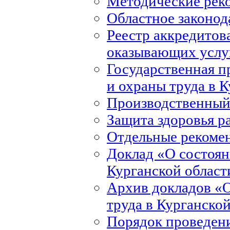
Методические рек
Областное законод
Реестр аккредитов
оказывающих услуг
Государственная 
и охраны труда в 
Производственный
Защита здоровья р
Отдельные рекоме
Доклад «О состоян
Курганской област
Архив докладов «О
труда в Курганско
Порядок проведени