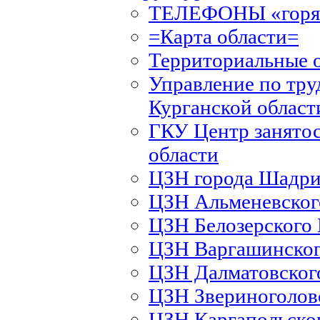
ТЕЛЕФОНЫ «горяч
=Карта области=
Территориальные 
Управление по тру
Курганской област
ГКУ Центр занятос
области
ЦЗН города Шадри
ЦЗН Альменевско
ЦЗН Белозерского
ЦЗН Варгашинско
ЦЗН Далматовско
ЦЗН Звериноголов
ЦЗН Каргапольско