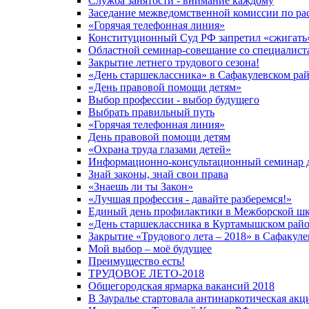
Служба занятости - внимание каждому
Заседание межведомственной комиссии по рас
«Горячая телефонная линия»
Конституционный Суд РФ запретил «сжигать
Областной семинар-совещание со специалиста
Закрытие летнего трудового сезона!
«День старшеклассника» в Сафакулевском ра
«День правовой помощи детям»
Выбор профессии - выбор будущего
Выбрать правильный путь
«Горячая телефонная линия»
День правовой помощи детям
«Охрана труда глазами детей»
Информационно-консультационный семинар д
Знай законы, знай свои права
«Знаешь ли ты Закон»
«Лучшая профессия - давайте разберемся!»
Единый день профилактики в Межборской шк
«День старшеклассника в Куртамышском рай
Закрытие «Трудового лета – 2018» в Сафакул
Мой выбор – моё будущее
Преимущество есть!
ТРУДОВОЕ ЛЕТО-2018
Общегородская ярмарка вакансий 2018
В Зауралье стартовала антинаркотическая акц