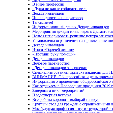
В мире профессий
«Душа по капле собирает свет»
Декада инвалидов
Инвалидность – не приговор
Ты сильнее!
Информационный день к Декаде инвалидов
Мероприятия декады инвалидов в Далматовск
Нельзя игнорировать решение центра занятос
Установлены ограничения на привлечение инос
Декада инвалидов
Итоги «Горячей линии»
«Протяни руку помощи»
Декада инвалидов
Деловое партнерство!
«Декада инвалидов завершена»
Специализированная ярмарка вакансий для 
ВНИМАНИЕ! Общероссийский день приема 
Информация о проведении общероссийского д
Как отдыхаем в Новогодние праздники 2019 
Завершаем цикл мероприятий
Плодотворная встреча
Все работы хороши – выбирай на вкус
Круглый стол для граждан с ограниченными 
Моя будущая профессия – пути трудоустройст