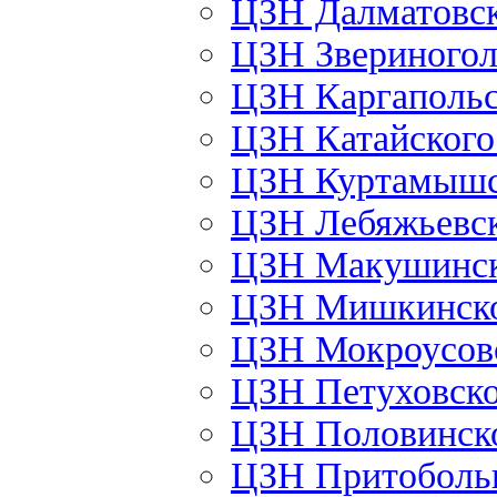
ЦЗН Далматовс
ЦЗН Звериного
ЦЗН Каргаполь
ЦЗН Катайског
ЦЗН Куртамыш
ЦЗН Лебяжьевс
ЦЗН Макушинс
ЦЗН Мишкинск
ЦЗН Мокроусов
ЦЗН Петуховск
ЦЗН Половинск
ЦЗН Притоболь