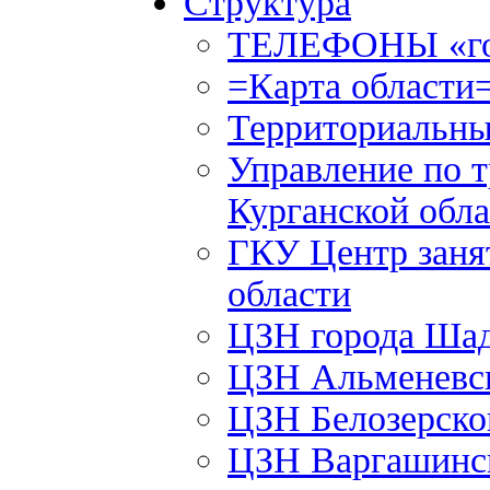
Структура
ТЕЛЕФОНЫ «го
=Карта области
Территориальны
Управление по т
Курганской обла
ГКУ Центр заня
области
ЦЗН города Ша
ЦЗН Альменевс
ЦЗН Белозерск
ЦЗН Варгашинс