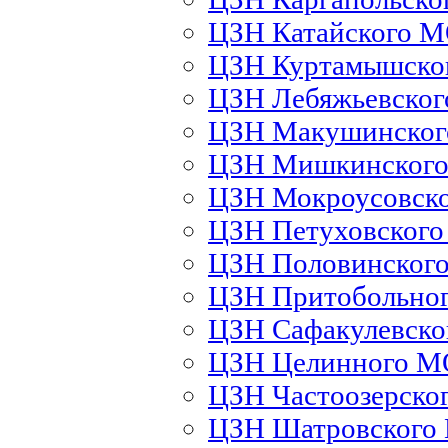
ЦЗН Катайского 
ЦЗН Куртамышско
ЦЗН Лебяжьевско
ЦЗН Макушинско
ЦЗН Мишкинског
ЦЗН Мокроусовск
ЦЗН Петуховског
ЦЗН Половинског
ЦЗН Притобольно
ЦЗН Сафакулевск
ЦЗН Целинного М
ЦЗН Частоозерско
ЦЗН Шатровского