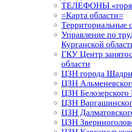
ТЕЛЕФОНЫ «горяч
=Карта области=
Территориальные 
Управление по тру
Курганской област
ГКУ Центр занятос
области
ЦЗН города Шадри
ЦЗН Альменевско
ЦЗН Белозерского
ЦЗН Варгашинско
ЦЗН Далматовско
ЦЗН Звериноголов
ЦЗН Каргапольско