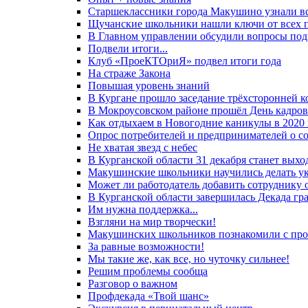
Старшеклассники города Макушино узнали в
Щучанские школьники нашли ключи от всех 
В Главном управлении обсудили вопросы подг
Подвели итоги...
Клуб «ПроеКТОриЯ» подвел итоги года
На страже Закона
Повышая уровень знаний
В Кургане прошло заседание трёхсторонней 
В Мокроусовском районе прошёл День кадро
Как отдыхаем в Новогодние каникулы в 2020 
Опрос потребителей и предпринимателей о со
Не хватая звезд с небес
В Курганской области 31 декабря станет вых
Макушинские школьники научились делать у
Может ли работодатель добавить сотруднику 
В Курганской области завершилась Декада г
Им нужна поддержка...
Взгляни на мир творчески!
Макушинских школьников познакомили с про
За равные возможности!
Мы такие же, как все, но чуточку сильнее!
Решим проблемы сообща
Разговор о важном
Профдекада «Твой шанс»