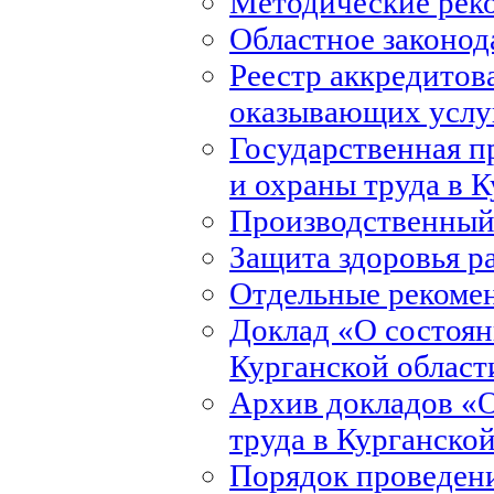
Методические рек
Областное законод
Реестр аккредитов
оказывающих услуг
Государственная 
и охраны труда в 
Производственный
Защита здоровья р
Отдельные рекоме
Доклад «О состоян
Курганской област
Архив докладов «О
труда в Курганско
Порядок проведени