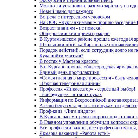
Экскурсия в перинатальный центр
Можно ли установить разную зарплату на одн
Новый шанс для каждого
Встреча с интересным человеком
На ООО «Курганхиммаш» прошло заседание Ко
Возраст знаниям - не помеха!
Общероссийский прием граждан
В Куртамышском районе прошла ежегодная яр
Школьники посёлка Каргаполье познакомилис
Порядок действий, если сотрудник долго не п
Куда пойти учиться?
В гостях у Мастера красоты
В г. Кургане прошла общегородская ярмарка 
Единый день профилактики
«Самая главная в мире профессия - быть чело
«Горячая телефонная линия»
Профессия «Инкассатор» - серьёзный выбор!
Твоё будущее – в твоих руках
Информация по Всероссийской диспансеризац
А если берутся за дело - то в руках это дело го
Проф-квиз «Лига индиго»
В Кургане рассмотрели вопросы подготовки
В Главном управлении обсудили вопросы охр
Все профессии важны, все профессии нужны, 
Ярмарка вакансий «Работа есть!»