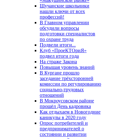
«Макушинской рыбке»
Щучанские школьники
нашли ключи от всех
профессий!
В Главном управлении
обсудили вопросы
подготовки специалистов
по охране труда
Подвели итоги...
Клуб «ПроеКТОриЯ»
подвел итоги года
На страже Закона
Повышая уровень знаний
В Кургане прошло
заседание трёхсторонней
комиссии по регулированию
социально-трудовых
отношений
В Мокроусовском районе
прошёл День кадровика
Как отдыхаем в Новогодние
каникулы в 2020 году
Опрос потребителей и
предпринимателей о
состоянии и развитии