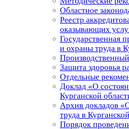
Методические рек
Областное законод
Реестр аккредитов
оказывающих услуг
Государственная 
и охраны труда в 
Производственный
Защита здоровья р
Отдельные рекоме
Доклад «О состоян
Курганской област
Архив докладов «О
труда в Курганско
Порядок проведени