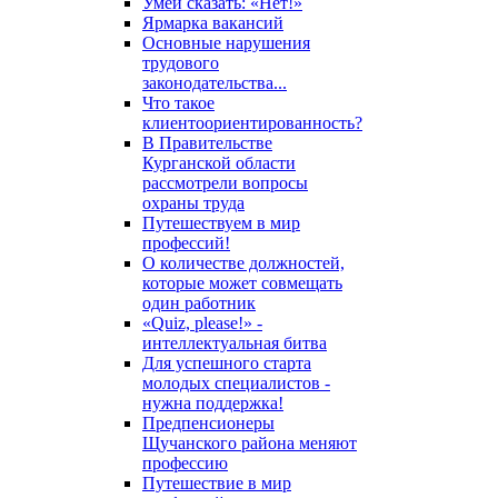
Умей сказать: «Нет!»
Ярмарка вакансий
Основные нарушения
трудового
законодательства...
Что такое
клиентоориентированность?
В Правительстве
Курганской области
рассмотрели вопросы
охраны труда
Путешествуем в мир
профессий!
О количестве должностей,
которые может совмещать
один работник
«Quiz, please!» -
интеллектуальная битва
Для успешного старта
молодых специалистов -
нужна поддержка!
Предпенсионеры
Щучанского района меняют
профессию
Путешествие в мир