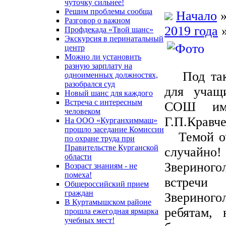
чуточку сильнее!
Решим проблемы сообща
Начало
Разговор о важном
2019 года
Профдекада «Твой шанс»
Экскурсия в перинатальный
центр
Можно ли установить
разную зарплату на
Под таки
одноименных должностях,
разобрался суд
для учащ
Новый шанс для каждого
Встреча с интересным
СОШ име
человеком
Г.П.Кравче
На ООО «Курганхиммаш»
прошло заседание Комиссии
Темой оче
по охране труда при
Правительстве Курганской
случайно!
области
Звериногол
Возраст знаниям - не
помеха!
встречи 
Общероссийский прием
граждан
Звериного
В Куртамышском районе
ребятам, 
прошла ежегодная ярмарка
учебных мест!