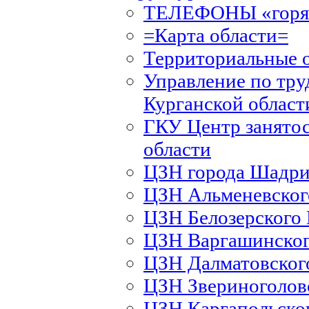
ТЕЛЕФОНЫ «горяч
=Карта области=
Территориальные 
Управление по тру
Курганской област
ГКУ Центр занятос
области
ЦЗН города Шадри
ЦЗН Альменевско
ЦЗН Белозерского
ЦЗН Варгашинско
ЦЗН Далматовско
ЦЗН Звериноголов
ЦЗН Каргапольско