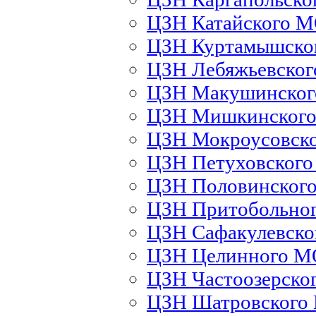
ЦЗН Катайского 
ЦЗН Куртамышско
ЦЗН Лебяжьевско
ЦЗН Макушинско
ЦЗН Мишкинског
ЦЗН Мокроусовск
ЦЗН Петуховског
ЦЗН Половинског
ЦЗН Притобольно
ЦЗН Сафакулевск
ЦЗН Целинного М
ЦЗН Частоозерско
ЦЗН Шатровского