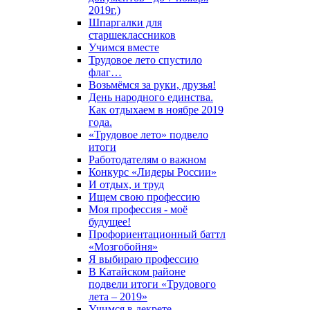
2019г.)
Шпаргалки для
старшеклассников
Учимся вместе
Трудовое лето спустило
флаг…
Возьмёмся за руки, друзья!
День народного единства.
Как отдыхаем в ноябре 2019
года.
«Трудовое лето» подвело
итоги
Работодателям о важном
Конкурс «Лидеры России»
И отдых, и труд
Ищем свою профессию
Моя профессия - моё
будущее!
Профориентационный баттл
«Мозгобойня»
Я выбираю профессию
В Катайском районе
подвели итоги «Трудового
лета – 2019»
Учимся в декрете