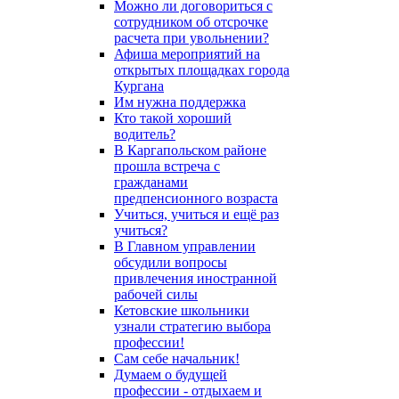
Можно ли договориться с
сотрудником об отсрочке
расчета при увольнении?
Афиша мероприятий на
открытых площадках города
Кургана
Им нужна поддержка
Кто такой хороший
водитель?
В Каргапольском районе
прошла встреча с
гражданами
предпенсионного возраста
Учиться, учиться и ещё раз
учиться?
В Главном управлении
обсудили вопросы
привлечения иностранной
рабочей силы
Кетовские школьники
узнали стратегию выбора
профессии!
Сам себе начальник!
Думаем о будущей
профессии - отдыхаем и