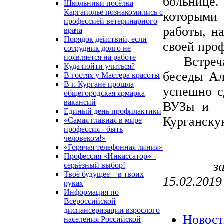
больнице
Школьники посёлка
Каргаполье познакомились с
которыми
профессией ветеринарного
работы, н
врача
Порядок действий, если
своей про
сотрудник долго не
появляется на работе
Встреча 
Куда пойти учиться?
беседы Ал
В гостях у Мастера красоты
В г. Кургане прошла
успешно с
общегородская ярмарка
вакансий
ВУЗы и к
Единый день профилактики
Курганску
«Самая главная в мире
профессия - быть
человеком!»
«Горячая телефонная линия»
Профессия «Инкассатор» -
з
серьёзный выбор!
Твоё будущее – в твоих
15.02.2019
руках
Информация по
Всероссийской
диспансеризации взрослого
Новост
населения Российской