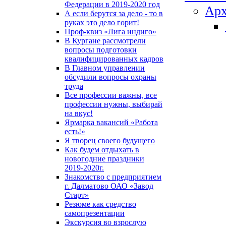
Федерации в 2019-2020 год
Арх
А если берутся за дело - то в
руках это дело горит!
Проф-квиз «Лига индиго»
В Кургане рассмотрели
вопросы подготовки
квалифицированных кадров
В Главном управлении
обсудили вопросы охраны
труда
Все профессии важны, все
профессии нужны, выбирай
на вкус!
Ярмарка вакансий «Работа
есть!»
Я творец своего будущего
Как будем отдыхать в
новогодние праздники
2019-2020г.
Знакомство с предприятием
г. Далматово ОАО «Завод
Старт»
Резюме как средство
самопрезентации
Экскурсия во взрослую