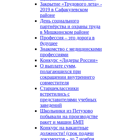
Закрытие «Трудового лета» -
2019 в Сафакулевском
районе
День социального
партнёрства и охраны труда
в Мишкинском районе
Профессия – это дорога в
будущее
Знакомство с медицинскими
профессиями
Конкурс «Лидеры России»
О выплате сумм,
полагающихся при
сокращении внутреннего
совместителя
Старшеклассники
встретились с
представителями учебных
заведений
Школьники из Петухово
побывали на производстве
ракет и машин БМП
Конкурс на вакантные
должности! (срок подачи
документов - до 7 ноября