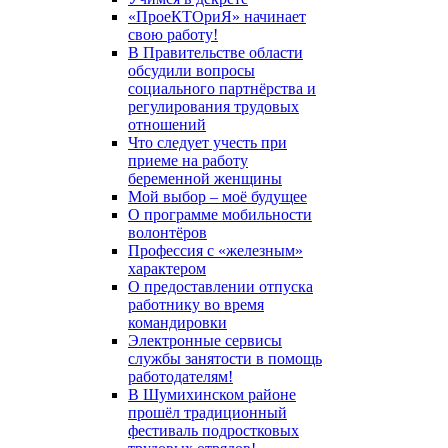
«ПроеКТОриЯ» начинает
свою работу!
В Правительстве области
обсудили вопросы
социального партнёрства и
регулирования трудовых
отношений
Что следует учесть при
приеме на работу
беременной женщины
Мой выбор – моё будущее
О программе мобильности
волонтёров
Профессия с «железным»
характером
О предоставлении отпуска
работнику во время
командировки
Электронные сервисы
службы занятости в помощь
работодателям!
В Шумихинском районе
прошёл традиционный
фестиваль подростковых