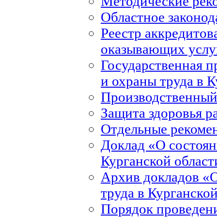
Методические рек
Областное законод
Реестр аккредитов
оказывающих услуг
Государственная 
и охраны труда в 
Производственный
Защита здоровья р
Отдельные рекоме
Доклад «О состоян
Курганской област
Архив докладов «О
труда в Курганско
Порядок проведени