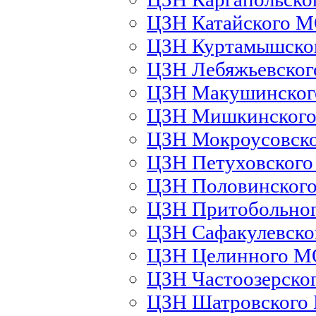
ЦЗН Катайского 
ЦЗН Куртамышско
ЦЗН Лебяжьевско
ЦЗН Макушинско
ЦЗН Мишкинског
ЦЗН Мокроусовск
ЦЗН Петуховског
ЦЗН Половинског
ЦЗН Притобольно
ЦЗН Сафакулевск
ЦЗН Целинного М
ЦЗН Частоозерско
ЦЗН Шатровского