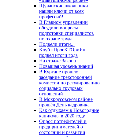
«Макушинской рыбке»
Щучанские школьники
нашли ключи от всех
профессий!
В Главном управлении
обсудили вопросы
подготовки специалистов
по охране труда
Подвели итоги...
Клуб «ПроеКТОриЯ»
подвел итоги года
На страже Закона
Повышая уровень знаний
В Кургане прошло
заседание трёхсторонней
комиссии по регулированию
социально-трудовых
отношений
В Мокроусовском районе
прошёл День кадровика
Как отдыхаем в Новогодние
каникулы в 2020 году
Опрос потребителей и
предпринимателей о
состоянии и развитии