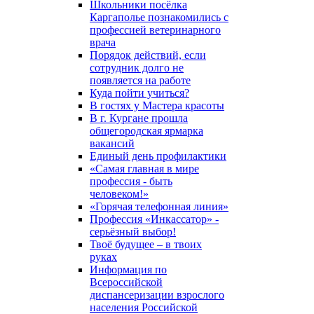
Школьники посёлка
Каргаполье познакомились с
профессией ветеринарного
врача
Порядок действий, если
сотрудник долго не
появляется на работе
Куда пойти учиться?
В гостях у Мастера красоты
В г. Кургане прошла
общегородская ярмарка
вакансий
Единый день профилактики
«Самая главная в мире
профессия - быть
человеком!»
«Горячая телефонная линия»
Профессия «Инкассатор» -
серьёзный выбор!
Твоё будущее – в твоих
руках
Информация по
Всероссийской
диспансеризации взрослого
населения Российской