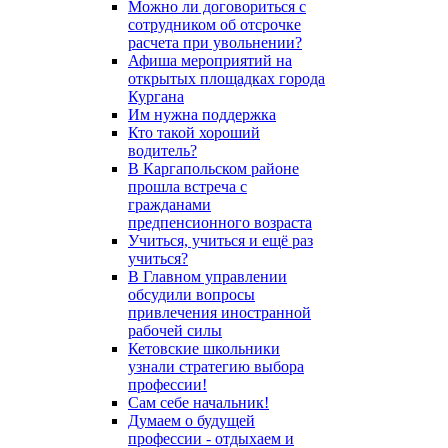
Можно ли договориться с
сотрудником об отсрочке
расчета при увольнении?
Афиша мероприятий на
открытых площадках города
Кургана
Им нужна поддержка
Кто такой хороший
водитель?
В Каргапольском районе
прошла встреча с
гражданами
предпенсионного возраста
Учиться, учиться и ещё раз
учиться?
В Главном управлении
обсудили вопросы
привлечения иностранной
рабочей силы
Кетовские школьники
узнали стратегию выбора
профессии!
Сам себе начальник!
Думаем о будущей
профессии - отдыхаем и