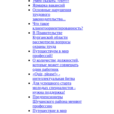
Умей сказать: «Нет!»
Ярмарка вакансий
Основные нарушения
трудового
законодательства...
Что такое
клиентоориентированность?
В Правительстве
Курганской области
рассмотрели вопросы
охраны труда
Путешествуем в мир
профессий!
О количестве должностей,
которые может совмещать
один работник
«Quiz, please!» -
интеллектуальная битва
Для успешного старта
молодых специалистов -
нужна поддержка!
Предпенсионеры
Щучанского района меняют
профессию
Путешествие в мир