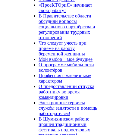
«ПроеКТОриЯ» начинает
свою работу!
В Правительстве области
обсудили вопросы
социального партнёрства и
регулирования трудовых
отношений
Что следует учесть при
приеме на работу
беременной женщины
Мой выбор – моё будущее
О программе мобильности
волонтёров
Профессия с «железным»
характером
О предоставлении отпуска
работнику во время
командировки
Электронные сервисы
службы занятости в помощь
работодателям!
В Шумихинском районе
прошёл традиционный
фестиваль подростковых