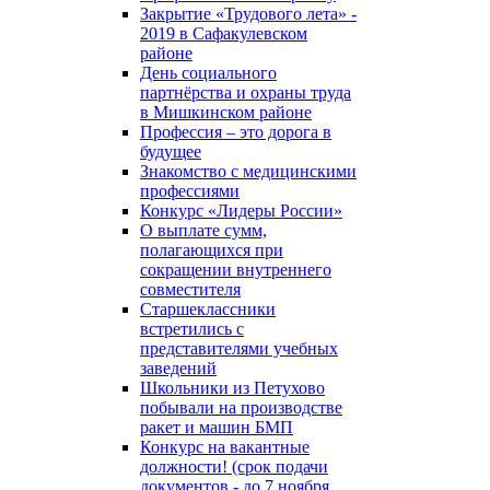
Закрытие «Трудового лета» -
2019 в Сафакулевском
районе
День социального
партнёрства и охраны труда
в Мишкинском районе
Профессия – это дорога в
будущее
Знакомство с медицинскими
профессиями
Конкурс «Лидеры России»
О выплате сумм,
полагающихся при
сокращении внутреннего
совместителя
Старшеклассники
встретились с
представителями учебных
заведений
Школьники из Петухово
побывали на производстве
ракет и машин БМП
Конкурс на вакантные
должности! (срок подачи
документов - до 7 ноября