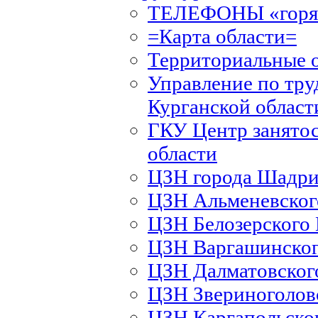
ТЕЛЕФОНЫ «горяч
=Карта области=
Территориальные 
Управление по тру
Курганской област
ГКУ Центр занятос
области
ЦЗН города Шадри
ЦЗН Альменевско
ЦЗН Белозерского
ЦЗН Варгашинско
ЦЗН Далматовско
ЦЗН Звериноголов
ЦЗН Каргапольско