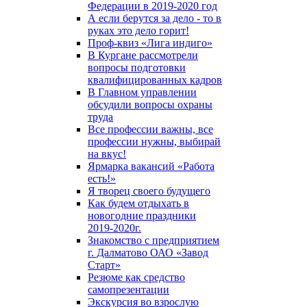
Федерации в 2019-2020 год
А если берутся за дело - то в
руках это дело горит!
Проф-квиз «Лига индиго»
В Кургане рассмотрели
вопросы подготовки
квалифицированных кадров
В Главном управлении
обсудили вопросы охраны
труда
Все профессии важны, все
профессии нужны, выбирай
на вкус!
Ярмарка вакансий «Работа
есть!»
Я творец своего будущего
Как будем отдыхать в
новогодние праздники
2019-2020г.
Знакомство с предприятием
г. Далматово ОАО «Завод
Старт»
Резюме как средство
самопрезентации
Экскурсия во взрослую