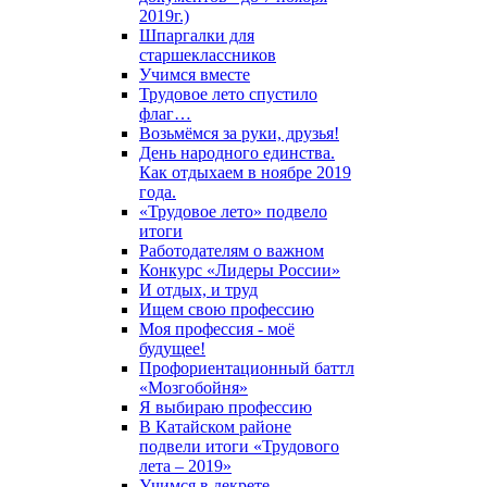
2019г.)
Шпаргалки для
старшеклассников
Учимся вместе
Трудовое лето спустило
флаг…
Возьмёмся за руки, друзья!
День народного единства.
Как отдыхаем в ноябре 2019
года.
«Трудовое лето» подвело
итоги
Работодателям о важном
Конкурс «Лидеры России»
И отдых, и труд
Ищем свою профессию
Моя профессия - моё
будущее!
Профориентационный баттл
«Мозгобойня»
Я выбираю профессию
В Катайском районе
подвели итоги «Трудового
лета – 2019»
Учимся в декрете