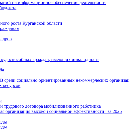
ваний на информационное обеспечение деятельности
 бюджета
ого роста Курганской области
гражданам
кадров
 трудоспособных граждан, имеющих инвалидность
ба
среди социально ориентированных некоммерческих организа
 ресурсов
и
й трудового договора мобилизованного работника
ая организация высокой социальной эффективности» за 2025
годы
годы