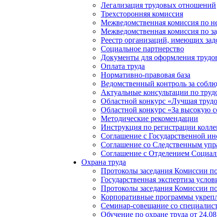
Легализация трудовых отношений
Трехсторонняя комиссия
Межведомственная комиссия по не
Межведомственная комиссия по з
Реестр организаций, имеющих зад
Социальное партнерство
Документы для оформления труд
Оплата труда
Нормативно-правовая база
Ведомственный контроль за соблю
Актуальные консультации по труд
Областной конкурс «Лучшая трудо
Областной конкурс «За высокую с
Методические рекомендации
Инструкция по регистрации колле
Соглашение с Государственной ин
Соглашение со Следственным упр
Соглашение с Отделением Социаль
Охрана труда
Протоколы заседания Комиссии по 
Государственная экспертиза услов
Протоколы заседания Комиссии по 
Корпоративные программы укрепл
Семинар-совещание со специалиста
Обучение по охране труда от 24.08