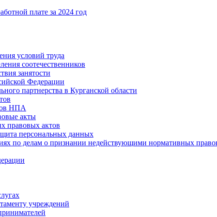
ботной плате за 2024 год
ения условий труда
еления соотечественников
твия занятости
ссийской Федерации
ьного партнерства в Курганской области
тов
тов НПА
вовые акты
х правовых актов
ащита персональных данных
ниях по делам о признании недействующими нормативных право
дерации
слугах
таменту учреждений
принимателей