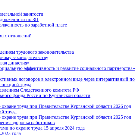
легальной занятости
адолженнсти по ЗП
олженность по заработной плате
овых отношений
дением трудового законодательства
овому законодательству
вая династия»
оциальную эффективность и развитие социального партнерства»
ктивных договоров в электронном виде через интерактивный по
спекцией труда
авлением Следственного комитета РФ
ного фонда России по Курганской области
охране труда при Правительстве Курганской области 2026 год
ий труда
охране труда при Правительстве Курганской области 2025 год
ения здоровья работников
ми по охране труда 15 апреля 2024 года
.2023 года