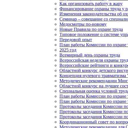
Как организовать работу в жару
Финансирование охраны труда у р
Изменения законодательства об охр
Семинар – совещание со специалис
Медосмотры по-новому
Новые Правила по охране труда
Типовое положение о системе упр
Передовой опыт
План работы Комиссии по охране т
2025 год
Всемирный день охраны труда
Всероссийская неделя охраны тру
Всероссийские рейтинги и конкур
Областной конкурс детского рисун
Концепция нулевого травматизма V
Методические рекомендации Минт
Областной конкурс на лучшее сос
Специальная оценка условий труд
План работы Комиссии по охране т
План работы Комиссии по охране т
Протоколы заседания Комиссии по 
Протоколы заседания Комиссии по 
Протоколы заседания Комиссии по 
Координационный совет по вопрос
Методические рекомендации для