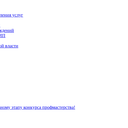
ления услуг
х
еждений
 ИП
ой власти
ьному этапу конкурса профмастерства!