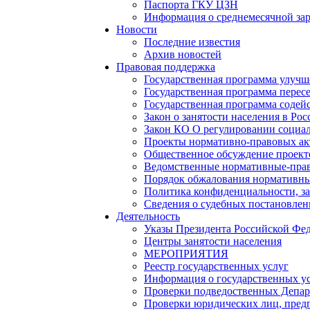
Паспорта ГКУ ЦЗН
Информация о среднемесячной зара
Новости
Последние известия
Архив новостей
Правовая поддержка
Государственная программа улучш
Государственная программа перес
Государственная программа содейс
Закон о занятости населения в Ро
Закон КО О регулировании социал
Проекты нормативно-правовых ак
Общественное обсуждение проек
Ведомственные нормативные-пра
Порядок обжалования нормативны
Политика конфиденциальности, з
Сведения о судебных постановле
Деятельность
Указы Президента Российской Фе
Центры занятости населения
МЕРОПРИЯТИЯ
Реестр государственных услуг
Информация о государственных у
Проверки подведоственных Депар
Проверки юридических лиц, пред