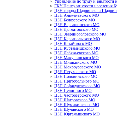
Управление по труду и занятости 
ГКУ Центр занятости населения К
ЦЗН города Шадринска и Шадрин
ЦЗН Альменевского МО
ЦЗН Белозерского МО
ЦЗН Варгашинского МО
ЦЗН Далматовского МО
ЦЗН Звериноголовского МО
ЦЗН Каргапольского МО
ЦЗН Катайского МО
ЦЗН Куртамышского МО
ЦЗН Лебяжьевского МО
ЦЗН Макушинского МО
ЦЗН Мишкинского МО
ЦЗН Мокроусовского МО
ЦЗН Петуховского МО
ЦЗН Половинского МО
ЦЗН Притобольного МО
ЦЗН Сафакулевского МО
ЦЗН Целинного МО
ЦЗН Частоозерского МО
ЦЗН Шатровского МО
ЦЗН Шумихинского МО
ЦЗН Щучанского МО
ЦЗН Юргамышского МО