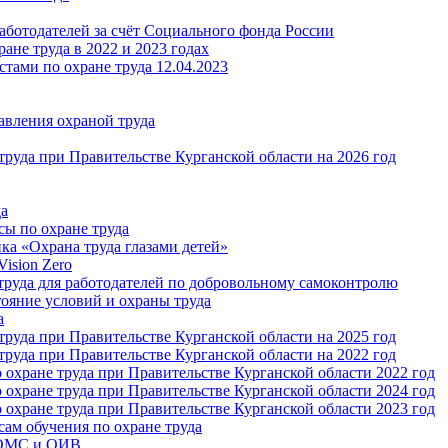
аботодателей за счёт Социального фонда России
ане труда в 2022 и 2023 годах
тами по охране труда 12.04.2023
авления охраной труда
руда при Правительстве Курганской области на 2026 год
да
сы по охране труда
ка «Охрана труда глазами детей»
ision Zero
руда для работодателей по добровольному самоконтролю
тояние условий и охраны труда
а
руда при Правительстве Курганской области на 2025 год
руда при Правительстве Курганской области на 2022 год
охране труда при Правительстве Курганской области 2022 год
охране труда при Правительстве Курганской области 2024 год
охране труда при Правительстве Курганской области 2023 год
ам обучения по охране труда
 ОМС и ОИВ