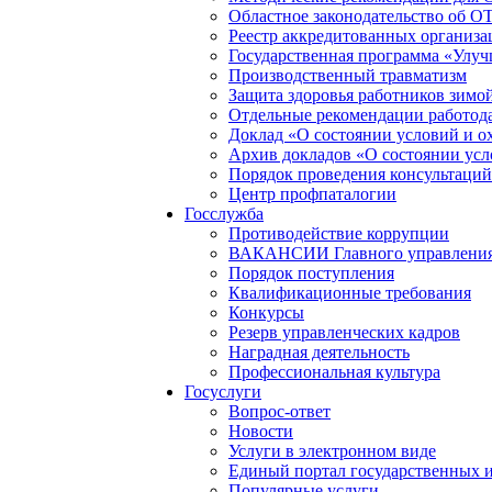
Областное законодательство об О
Реестр аккредитованных организа
Государственная программа «Улуч
Производственный травматизм
Защита здоровья работников зимо
Отдельные рекомендации работод
Доклад «О состоянии условий и ох
Архив докладов «О состоянии усл
Порядок проведения консультаций
Центр профпаталогии
Госслужба
Противодействие коррупции
ВАКАНСИИ Главного управления п
Порядок поступления
Квалификационные требования
Конкурсы
Резерв управленческих кадров
Наградная деятельность
Профессиональная культура
Госуслуги
Вопрос-ответ
Новости
Услуги в электронном виде
Единый портал государственных 
Популярные услуги