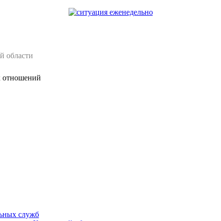
й области
х отношений
ьных служб