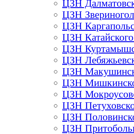
ЦЗН Далматовс
ЦЗН Звериного
ЦЗН Каргаполь
ЦЗН Катайског
ЦЗН Куртамыш
ЦЗН Лебяжьевс
ЦЗН Макушинс
ЦЗН Мишкинск
ЦЗН Мокроусов
ЦЗН Петуховск
ЦЗН Половинск
ЦЗН Притоболь