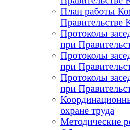
Правительстве К
План работы Ко
Правительстве К
Протоколы засе
при Правительст
Протоколы засе
при Правительст
Протоколы засе
при Правительст
Координационны
охране труда
Методические 