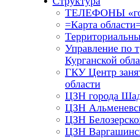
Структура
ТЕЛЕФОНЫ «го
=Карта области
Территориальны
Управление по т
Курганской обла
ГКУ Центр заня
области
ЦЗН города Ша
ЦЗН Альменевс
ЦЗН Белозерск
ЦЗН Варгашинс