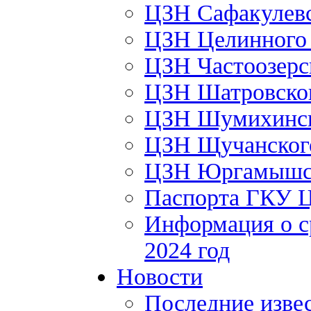
ЦЗН Сафакулев
ЦЗН Целинног
ЦЗН Частоозер
ЦЗН Шатровско
ЦЗН Шумихинс
ЦЗН Щучанско
ЦЗН Юргамышс
Паспорта ГКУ 
Информация о с
2024 год
Новости
Последние изве