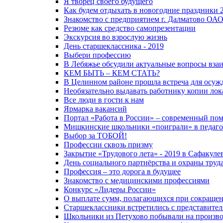
Я творец своего будущего
Как будем отдыхать в новогодние праздники 2
Знакомство с предприятием г. Далматово ОАО
Резюме как средство самопрезентации
Экскурсия во взрослую жизнь
День старшеклассника - 2019
Выбери профессию
В Лебяжье обсудили актуальные вопросы взаи
КЕМ БЫТЬ – КЕМ СТАТЬ?
В Целинном районе прошла встреча для осуж
Необязательно выдавать работнику копии ло
Все люди в гости к нам
Ярмарка вакансий
Портал «Работа в России» – современный по
Мишкинские школьники «поиграли» в педаго
Выбор за ТОБОЙ!
Профессии сквозь призму
Закрытие «Трудового лета» - 2019 в Сафакуле
День социального партнёрства и охраны тру
Профессия – это дорога в будущее
Знакомство с медицинскими профессиями
Конкурс «Лидеры России»
О выплате сумм, полагающихся при сокращен
Старшеклассники встретились с представите
Школьники из Петухово побывали на произв