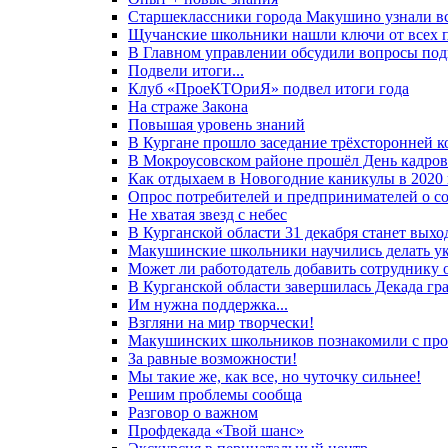
Старшеклассники города Макушино узнали в
Щучанские школьники нашли ключи от всех 
В Главном управлении обсудили вопросы подг
Подвели итоги...
Клуб «ПроеКТОриЯ» подвел итоги года
На страже Закона
Повышая уровень знаний
В Кургане прошло заседание трёхсторонней 
В Мокроусовском районе прошёл День кадро
Как отдыхаем в Новогодние каникулы в 2020 
Опрос потребителей и предпринимателей о со
Не хватая звезд с небес
В Курганской области 31 декабря станет вых
Макушинские школьники научились делать у
Может ли работодатель добавить сотруднику 
В Курганской области завершилась Декада г
Им нужна поддержка...
Взгляни на мир творчески!
Макушинских школьников познакомили с про
За равные возможности!
Мы такие же, как все, но чуточку сильнее!
Решим проблемы сообща
Разговор о важном
Профдекада «Твой шанс»