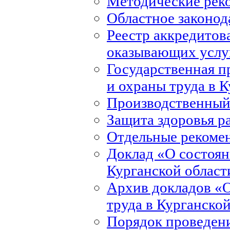
Методические рек
Областное законод
Реестр аккредитов
оказывающих услуг
Государственная 
и охраны труда в 
Производственный
Защита здоровья р
Отдельные рекоме
Доклад «О состоян
Курганской област
Архив докладов «О
труда в Курганско
Порядок проведени