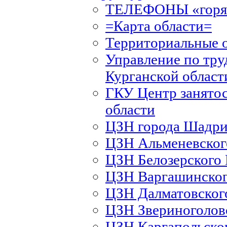
ТЕЛЕФОНЫ «горяч
=Карта области=
Территориальные 
Управление по тру
Курганской област
ГКУ Центр занятос
области
ЦЗН города Шадри
ЦЗН Альменевско
ЦЗН Белозерского
ЦЗН Варгашинско
ЦЗН Далматовско
ЦЗН Звериноголов
ЦЗН Каргапольско