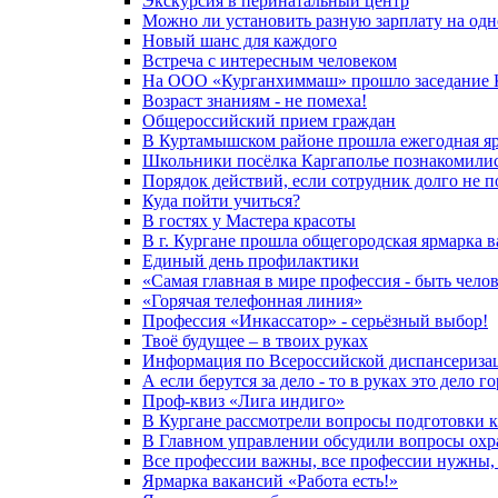
Экскурсия в перинатальный центр
Можно ли установить разную зарплату на одн
Новый шанс для каждого
Встреча с интересным человеком
На ООО «Курганхиммаш» прошло заседание Ко
Возраст знаниям - не помеха!
Общероссийский прием граждан
В Куртамышском районе прошла ежегодная яр
Школьники посёлка Каргаполье познакомилис
Порядок действий, если сотрудник долго не п
Куда пойти учиться?
В гостях у Мастера красоты
В г. Кургане прошла общегородская ярмарка 
Единый день профилактики
«Самая главная в мире профессия - быть чело
«Горячая телефонная линия»
Профессия «Инкассатор» - серьёзный выбор!
Твоё будущее – в твоих руках
Информация по Всероссийской диспансеризац
А если берутся за дело - то в руках это дело го
Проф-квиз «Лига индиго»
В Кургане рассмотрели вопросы подготовки
В Главном управлении обсудили вопросы охр
Все профессии важны, все профессии нужны, 
Ярмарка вакансий «Работа есть!»