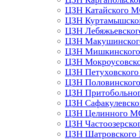
ЦЗН Катайского 
ЦЗН Куртамышско
ЦЗН Лебяжьевско
ЦЗН Макушинско
ЦЗН Мишкинског
ЦЗН Мокроусовск
ЦЗН Петуховског
ЦЗН Половинског
ЦЗН Притобольно
ЦЗН Сафакулевск
ЦЗН Целинного М
ЦЗН Частоозерско
ЦЗН Шатровского