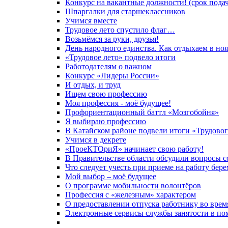
Конкурс на вакантные должности! (срок подачи
Шпаргалки для старшеклассников
Учимся вместе
Трудовое лето спустило флаг…
Возьмёмся за руки, друзья!
День народного единства. Как отдыхаем в ноя
«Трудовое лето» подвело итоги
Работодателям о важном
Конкурс «Лидеры России»
И отдых, и труд
Ищем свою профессию
Моя профессия - моё будущее!
Профориентационный баттл «Мозгобойня»
Я выбираю профессию
В Катайском районе подвели итоги «Трудовог
Учимся в декрете
«ПроеКТОриЯ» начинает свою работу!
В Правительстве области обсудили вопросы 
Что следует учесть при приеме на работу бе
Мой выбор – моё будущее
О программе мобильности волонтёров
Профессия с «железным» характером
О предоставлении отпуска работнику во вре
Электронные сервисы службы занятости в по