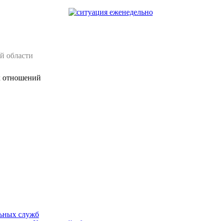
й области
х отношений
ьных служб