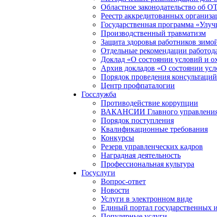
Областное законодательство об О
Реестр аккредитованных организа
Государственная программа «Улуч
Производственный травматизм
Защита здоровья работников зимо
Отдельные рекомендации работод
Доклад «О состоянии условий и ох
Архив докладов «О состоянии усл
Порядок проведения консультаций
Центр профпаталогии
Госслужба
Противодействие коррупции
ВАКАНСИИ Главного управления п
Порядок поступления
Квалификационные требования
Конкурсы
Резерв управленческих кадров
Наградная деятельность
Профессиональная культура
Госуслуги
Вопрос-ответ
Новости
Услуги в электронном виде
Единый портал государственных 
Популярные услуги