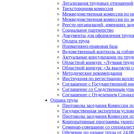
Легализация трудовых отношений
Трехсторонняя комиссия
Межведомственная комиссия по не
Межведомственная комиссия по з
Реестр организаций, имеющих зад
Социальное партнерство
Документы для оформления труд
Оплата труда
Нормативно-правовая база
Ведомственный контроль за соблю
Актуальные консультации по труд
Областной конкурс «Лучшая трудо
Областной конкурс «За высокую с
Методические рекомендации
Инструкция по регистрации колле
Соглашение с Государственной ин
Соглашение со Следственным упр
Соглашение с Отделением Социаль
Охрана труда
Протоколы заседания Комиссии по 
Государственная экспертиза услов
Протоколы заседания Комиссии по 
Корпоративные программы укрепл
Семинар-совещание со специалиста
Обучение по охране труда от 24.08