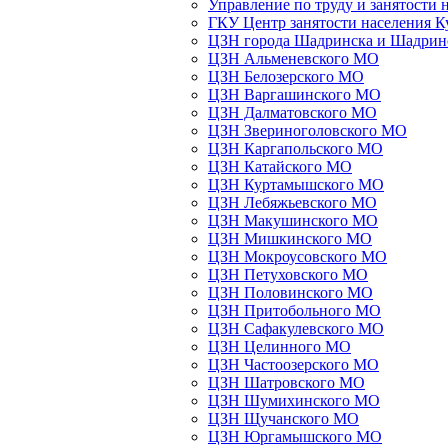
Управление по труду и занятости 
ГКУ Центр занятости населения К
ЦЗН города Шадринска и Шадрин
ЦЗН Альменевского МО
ЦЗН Белозерского МО
ЦЗН Варгашинского МО
ЦЗН Далматовского МО
ЦЗН Звериноголовского МО
ЦЗН Каргапольского МО
ЦЗН Катайского МО
ЦЗН Куртамышского МО
ЦЗН Лебяжьевского МО
ЦЗН Макушинского МО
ЦЗН Мишкинского МО
ЦЗН Мокроусовского МО
ЦЗН Петуховского МО
ЦЗН Половинского МО
ЦЗН Притобольного МО
ЦЗН Сафакулевского МО
ЦЗН Целинного МО
ЦЗН Частоозерского МО
ЦЗН Шатровского МО
ЦЗН Шумихинского МО
ЦЗН Щучанского МО
ЦЗН Юргамышского МО