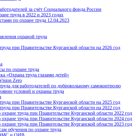
аботодателей за счёт Социального фонда России
ане труда в 2022 и 2023 годах
тами по охране труда 12.04.2023
авления охраной труда
руда при Правительстве Курганской области на 2026 год
да
сы по охране труда
ка «Охрана труда глазами детей»
ision Zero
руда для работодателей по добровольному самоконтролю
тояние условий и охраны труда
а
руда при Правительстве Курганской области на 2025 год
руда при Правительстве Курганской области на 2022 год
охране труда при Правительстве Курганской области 2022 год
охране труда при Правительстве Курганской области 2024 год
охране труда при Правительстве Курганской области 2023 год
ам обучения по охране труда
 ОМС и ОИВ