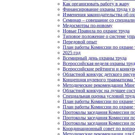
Как организовать работу в жару
Финансирование охраны труда у р
Изменения законодательства об охр
Семинар – совещание со специалис
Медосмотры по-новому
Новые Правила по охране труда
Типовое положение о системе упр
Передовой опыт
План работы Комиссии по охране т
2025 год
Всемирный день охраны труда
Всероссийская неделя охраны тру
Всероссийские рейтинги и конкур
Областной конкурс детского рисун
Концепция нулевого травматизма V
Методические рекомендации Минт
Областной конкурс на лучшее сос
Специальная оценка условий труд
План работы Комиссии по охране т
План работы Комиссии по охране т
Протоколы заседания Комиссии по 
Протоколы заседания Комиссии по 
Протоколы заседания Комиссии по 
Координационный совет по вопрос
Методические рекомендации для