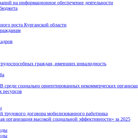
ваний на информационное обеспечение деятельности
 бюджета
ого роста Курганской области
гражданам
кадров
 трудоспособных граждан, имеющих инвалидность
ба
среди социально ориентированных некоммерческих организа
 ресурсов
и
й трудового договора мобилизованного работника
ая организация высокой социальной эффективности» за 2025
годы
годы