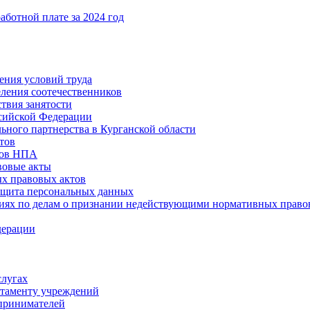
ботной плате за 2024 год
ения условий труда
еления соотечественников
твия занятости
ссийской Федерации
ьного партнерства в Курганской области
тов
тов НПА
вовые акты
х правовых актов
ащита персональных данных
ниях по делам о признании недействующими нормативных право
дерации
слугах
таменту учреждений
принимателей