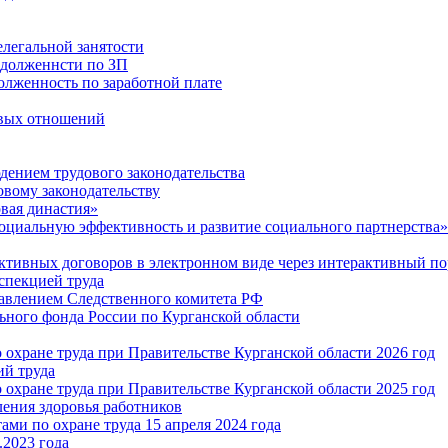
легальной занятости
адолженнсти по ЗП
олженность по заработной плате
овых отношений
дением трудового законодательства
овому законодательству
вая династия»
оциальную эффективность и развитие социального партнерства»
ктивных договоров в электронном виде через интерактивный по
спекцией труда
авлением Следственного комитета РФ
ного фонда России по Курганской области
охране труда при Правительстве Курганской области 2026 год
ий труда
охране труда при Правительстве Курганской области 2025 год
ения здоровья работников
ми по охране труда 15 апреля 2024 года
.2023 года