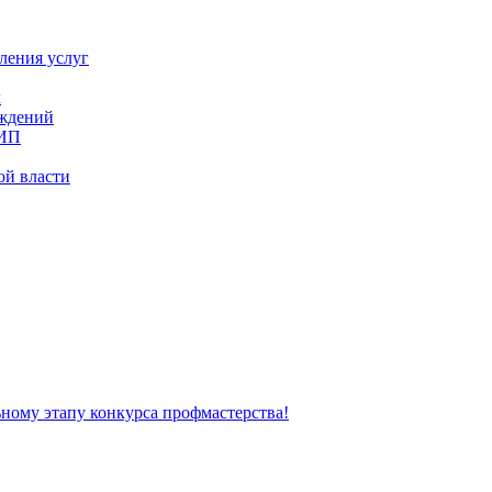
ления услуг
х
еждений
 ИП
ой власти
ьному этапу конкурса профмастерства!