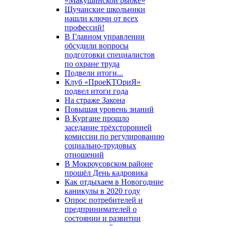
«Макушинской рыбке»
Щучанские школьники
нашли ключи от всех
профессий!
В Главном управлении
обсудили вопросы
подготовки специалистов
по охране труда
Подвели итоги...
Клуб «ПроеКТОриЯ»
подвел итоги года
На страже Закона
Повышая уровень знаний
В Кургане прошло
заседание трёхсторонней
комиссии по регулированию
социально-трудовых
отношений
В Мокроусовском районе
прошёл День кадровика
Как отдыхаем в Новогодние
каникулы в 2020 году
Опрос потребителей и
предпринимателей о
состоянии и развитии