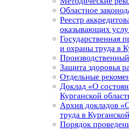
Методические рек
Областное законод
Реестр аккредитов
оказывающих услуг
Государственная 
и охраны труда в 
Производственный
Защита здоровья р
Отдельные рекоме
Доклад «О состоян
Курганской област
Архив докладов «О
труда в Курганско
Порядок проведени