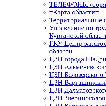
ТЕЛЕФОНЫ «горяч
=Карта области=
Территориальные 
Управление по тру
Курганской област
ГКУ Центр занятос
области
ЦЗН города Шадри
ЦЗН Альменевско
ЦЗН Белозерского
ЦЗН Варгашинско
ЦЗН Далматовско
ЦЗН Звериноголов
ЦЗН Каргапольско