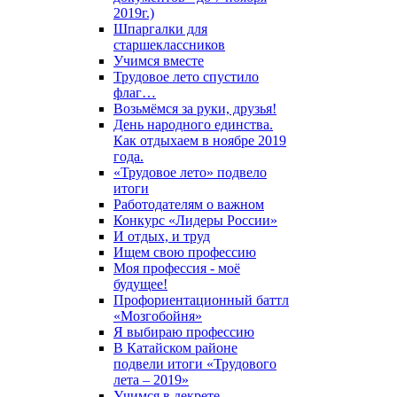
2019г.)
Шпаргалки для
старшеклассников
Учимся вместе
Трудовое лето спустило
флаг…
Возьмёмся за руки, друзья!
День народного единства.
Как отдыхаем в ноябре 2019
года.
«Трудовое лето» подвело
итоги
Работодателям о важном
Конкурс «Лидеры России»
И отдых, и труд
Ищем свою профессию
Моя профессия - моё
будущее!
Профориентационный баттл
«Мозгобойня»
Я выбираю профессию
В Катайском районе
подвели итоги «Трудового
лета – 2019»
Учимся в декрете