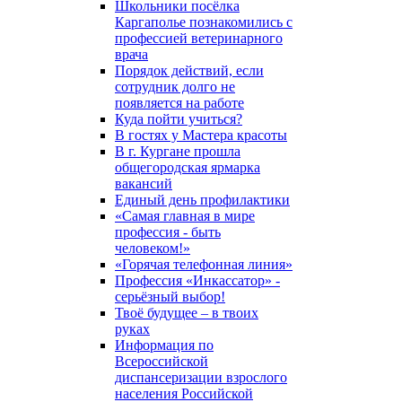
Школьники посёлка
Каргаполье познакомились с
профессией ветеринарного
врача
Порядок действий, если
сотрудник долго не
появляется на работе
Куда пойти учиться?
В гостях у Мастера красоты
В г. Кургане прошла
общегородская ярмарка
вакансий
Единый день профилактики
«Самая главная в мире
профессия - быть
человеком!»
«Горячая телефонная линия»
Профессия «Инкассатор» -
серьёзный выбор!
Твоё будущее – в твоих
руках
Информация по
Всероссийской
диспансеризации взрослого
населения Российской