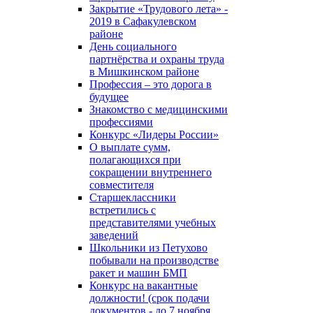
Закрытие «Трудового лета» -
2019 в Сафакулевском
районе
День социального
партнёрства и охраны труда
в Мишкинском районе
Профессия – это дорога в
будущее
Знакомство с медицинскими
профессиями
Конкурс «Лидеры России»
О выплате сумм,
полагающихся при
сокращении внутреннего
совместителя
Старшеклассники
встретились с
представителями учебных
заведений
Школьники из Петухово
побывали на производстве
ракет и машин БМП
Конкурс на вакантные
должности! (срок подачи
документов - до 7 ноября