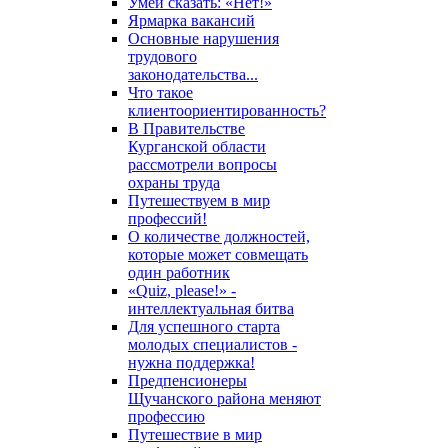
Умей сказать: «Нет!»
Ярмарка вакансий
Основные нарушения
трудового
законодательства...
Что такое
клиентоориентированность?
В Правительстве
Курганской области
рассмотрели вопросы
охраны труда
Путешествуем в мир
профессий!
О количестве должностей,
которые может совмещать
один работник
«Quiz, please!» -
интеллектуальная битва
Для успешного старта
молодых специалистов -
нужна поддержка!
Предпенсионеры
Щучанского района меняют
профессию
Путешествие в мир