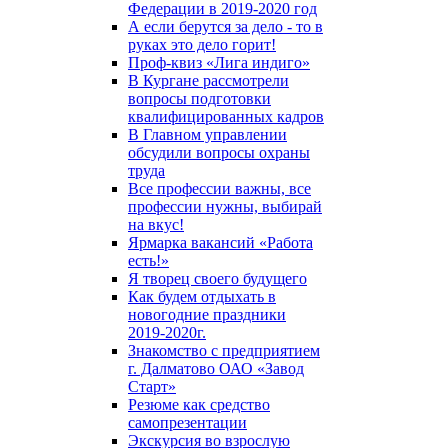
Федерации в 2019-2020 год
А если берутся за дело - то в
руках это дело горит!
Проф-квиз «Лига индиго»
В Кургане рассмотрели
вопросы подготовки
квалифицированных кадров
В Главном управлении
обсудили вопросы охраны
труда
Все профессии важны, все
профессии нужны, выбирай
на вкус!
Ярмарка вакансий «Работа
есть!»
Я творец своего будущего
Как будем отдыхать в
новогодние праздники
2019-2020г.
Знакомство с предприятием
г. Далматово ОАО «Завод
Старт»
Резюме как средство
самопрезентации
Экскурсия во взрослую