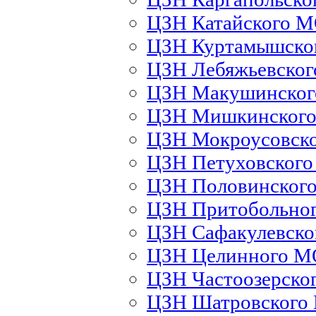
ЦЗН Катайского 
ЦЗН Куртамышско
ЦЗН Лебяжьевско
ЦЗН Макушинско
ЦЗН Мишкинског
ЦЗН Мокроусовск
ЦЗН Петуховског
ЦЗН Половинског
ЦЗН Притобольно
ЦЗН Сафакулевск
ЦЗН Целинного М
ЦЗН Частоозерско
ЦЗН Шатровского