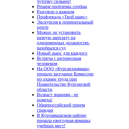
чуточку сильнее!
Решим проблемы сообща
Разговор о важном
Профдекада «Твой шанс»
Экскурсия в перинатальный
центр
Можно ли установить
разную зарплату на
одноименных должностях,
разобрался суд
Новый шанс для каждого
Встреча с интересным
человеком
На ООО «Курганхиммаш»
прошло заседание Комиссии
по охране труда при
Правительстве Курганской
области
Возраст знаниям - не
помеха!
Общероссийский прием
граждан
В Куртамышском районе
прошла ежегодная ярмарка
учебных мест!