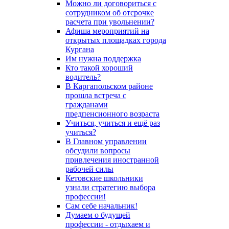
Можно ли договориться с
сотрудником об отсрочке
расчета при увольнении?
Афиша мероприятий на
открытых площадках города
Кургана
Им нужна поддержка
Кто такой хороший
водитель?
В Каргапольском районе
прошла встреча с
гражданами
предпенсионного возраста
Учиться, учиться и ещё раз
учиться?
В Главном управлении
обсудили вопросы
привлечения иностранной
рабочей силы
Кетовские школьники
узнали стратегию выбора
профессии!
Сам себе начальник!
Думаем о будущей
профессии - отдыхаем и