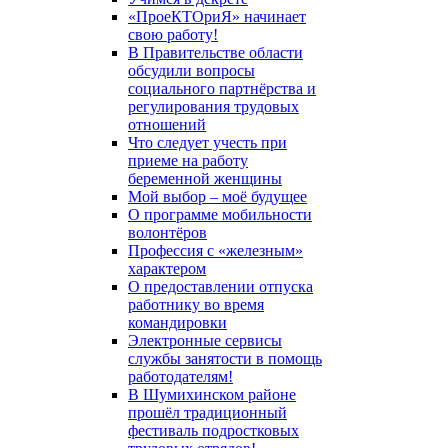
«ПроеКТОриЯ» начинает
свою работу!
В Правительстве области
обсудили вопросы
социального партнёрства и
регулирования трудовых
отношений
Что следует учесть при
приеме на работу
беременной женщины
Мой выбор – моё будущее
О программе мобильности
волонтёров
Профессия с «железным»
характером
О предоставлении отпуска
работнику во время
командировки
Электронные сервисы
службы занятости в помощь
работодателям!
В Шумихинском районе
прошёл традиционный
фестиваль подростковых