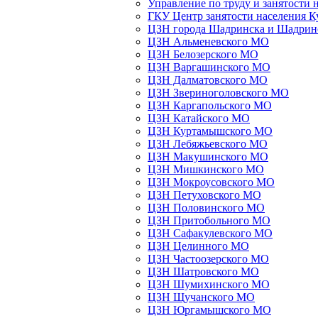
Управление по труду и занятости 
ГКУ Центр занятости населения К
ЦЗН города Шадринска и Шадрин
ЦЗН Альменевского МО
ЦЗН Белозерского МО
ЦЗН Варгашинского МО
ЦЗН Далматовского МО
ЦЗН Звериноголовского МО
ЦЗН Каргапольского МО
ЦЗН Катайского МО
ЦЗН Куртамышского МО
ЦЗН Лебяжьевского МО
ЦЗН Макушинского МО
ЦЗН Мишкинского МО
ЦЗН Мокроусовского МО
ЦЗН Петуховского МО
ЦЗН Половинского МО
ЦЗН Притобольного МО
ЦЗН Сафакулевского МО
ЦЗН Целинного МО
ЦЗН Частоозерского МО
ЦЗН Шатровского МО
ЦЗН Шумихинского МО
ЦЗН Щучанского МО
ЦЗН Юргамышского МО