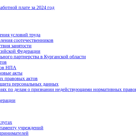
ботной плате за 2024 год
ения условий труда
еления соотечественников
твия занятости
ссийской Федерации
ьного партнерства в Курганской области
тов
тов НПА
вовые акты
х правовых актов
ащита персональных данных
ниях по делам о признании недействующими нормативных право
дерации
слугах
таменту учреждений
принимателей