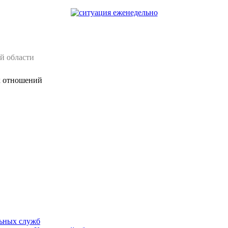
й области
х отношений
ьных служб