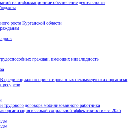
ваний на информационное обеспечение деятельности
 бюджета
ого роста Курганской области
гражданам
кадров
 трудоспособных граждан, имеющих инвалидность
ба
среди социально ориентированных некоммерческих организа
 ресурсов
и
й трудового договора мобилизованного работника
ая организация высокой социальной эффективности» за 2025
годы
годы