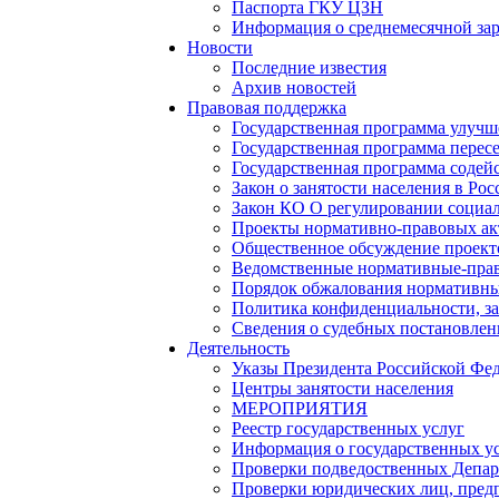
Паспорта ГКУ ЦЗН
Информация о среднемесячной зара
Новости
Последние известия
Архив новостей
Правовая поддержка
Государственная программа улучш
Государственная программа перес
Государственная программа содейс
Закон о занятости населения в Ро
Закон КО О регулировании социал
Проекты нормативно-правовых ак
Общественное обсуждение проек
Ведомственные нормативные-пра
Порядок обжалования нормативны
Политика конфиденциальности, з
Сведения о судебных постановле
Деятельность
Указы Президента Российской Фе
Центры занятости населения
МЕРОПРИЯТИЯ
Реестр государственных услуг
Информация о государственных у
Проверки подведоственных Депар
Проверки юридических лиц, пред