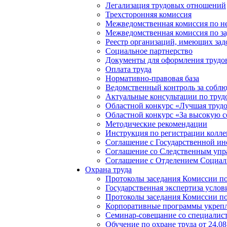
Легализация трудовых отношений
Трехсторонняя комиссия
Межведомственная комиссия по не
Межведомственная комиссия по з
Реестр организаций, имеющих зад
Социальное партнерство
Документы для оформления труд
Оплата труда
Нормативно-правовая база
Ведомственный контроль за соблю
Актуальные консультации по труд
Областной конкурс «Лучшая трудо
Областной конкурс «За высокую с
Методические рекомендации
Инструкция по регистрации колле
Соглашение с Государственной ин
Соглашение со Следственным упр
Соглашение с Отделением Социаль
Охрана труда
Протоколы заседания Комиссии по 
Государственная экспертиза услов
Протоколы заседания Комиссии по 
Корпоративные программы укрепл
Семинар-совещание со специалиста
Обучение по охране труда от 24.08