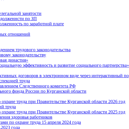
легальной занятости
адолженнсти по ЗП
олженность по заработной плате
овых отношений
дением трудового законодательства
овому законодательству
вая династия»
оциальную эффективность и развитие социального партнерства»
ктивных договоров в электронном виде через интерактивный по
спекцией труда
авлением Следственного комитета РФ
ного фонда России по Курганской области
охране труда при Правительстве Курганской области 2026 год
ий труда
охране труда при Правительстве Курганской области 2025 год
ения здоровья работников
ми по охране труда 15 апреля 2024 года
.2023 года