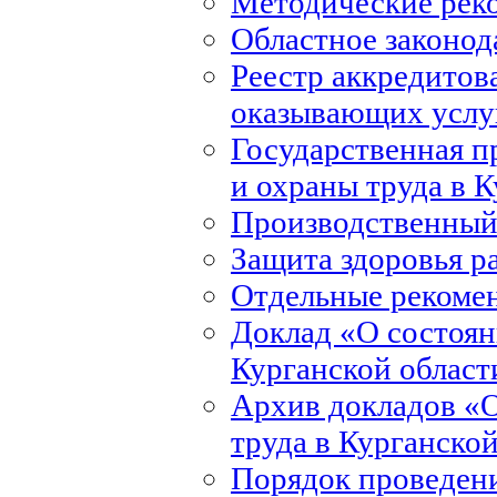
Методические рек
Областное законод
Реестр аккредитов
оказывающих услуг
Государственная 
и охраны труда в 
Производственный
Защита здоровья р
Отдельные рекоме
Доклад «О состоян
Курганской област
Архив докладов «О
труда в Курганско
Порядок проведени