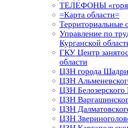
ТЕЛЕФОНЫ «горяч
=Карта области=
Территориальные 
Управление по тру
Курганской област
ГКУ Центр занятос
области
ЦЗН города Шадри
ЦЗН Альменевско
ЦЗН Белозерского
ЦЗН Варгашинско
ЦЗН Далматовско
ЦЗН Звериноголов
ЦЗН Каргапольско