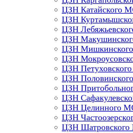
ЦЗН Катайского 
ЦЗН Куртамышско
ЦЗН Лебяжьевско
ЦЗН Макушинско
ЦЗН Мишкинског
ЦЗН Мокроусовск
ЦЗН Петуховског
ЦЗН Половинског
ЦЗН Притобольно
ЦЗН Сафакулевск
ЦЗН Целинного М
ЦЗН Частоозерско
ЦЗН Шатровского