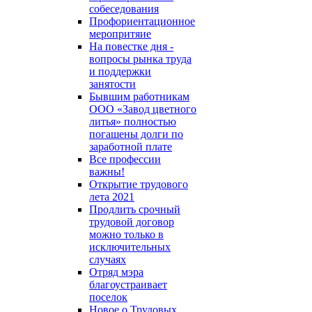
собеседования
Профориентационное
меропритяие
На повестке дня -
вопросы рынка труда
и поддержки
занятости
Бывшим работникам
ООО «Завод цветного
литья» полностью
погашены долги по
заработной плате
Все профессии
важны!
Открытие трудового
лета 2021
Продлить срочный
трудовой договор
можно только в
исключительных
случаях
Отряд мэра
благоустраивает
поселок
Новое о Трудовых