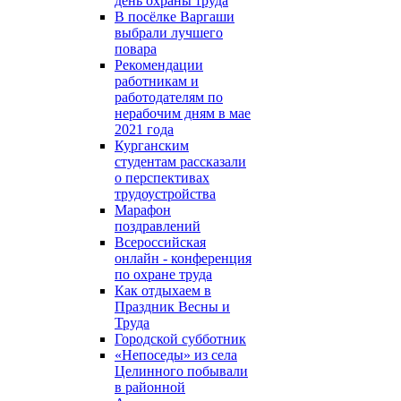
день охраны труда
В посёлке Варгаши
выбрали лучшего
повара
Рекомендации
работникам и
работодателям по
нерабочим дням в мае
2021 года
Курганским
студентам рассказали
о перспективах
трудоустройства
Марафон
поздравлений
Всероссийская
онлайн - конференция
по охране труда
Как отдыхаем в
Праздник Весны и
Труда
Городской субботник
«Непоседы» из села
Целинного побывали
в районной