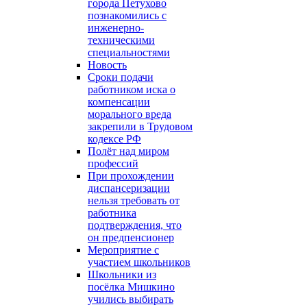
города Петухово
познакомились с
инженерно-
техническими
специальностями
Новость
Сроки подачи
работником иска о
компенсации
морального вреда
закрепили в Трудовом
кодексе РФ
Полёт над миром
профессий
При прохождении
диспансеризации
нельзя требовать от
работника
подтверждения, что
он предпенсионер
Мероприятие с
участием школьников
Школьники из
посёлка Мишкино
учились выбирать