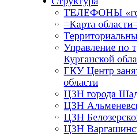
Структура
ТЕЛЕФОНЫ «го
=Карта области
Территориальны
Управление по т
Курганской обла
ГКУ Центр заня
области
ЦЗН города Ша
ЦЗН Альменевс
ЦЗН Белозерск
ЦЗН Варгашинс