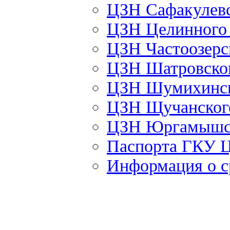
ЦЗН Сафакулев
ЦЗН Целинног
ЦЗН Частоозер
ЦЗН Шатровско
ЦЗН Шумихинс
ЦЗН Щучанско
ЦЗН Юргамышс
Паспорта ГКУ 
Информация о с