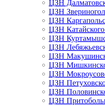
ЦЗН Далматовс
ЦЗН Звериного
ЦЗН Каргаполь
ЦЗН Катайског
ЦЗН Куртамыш
ЦЗН Лебяжьевс
ЦЗН Макушинс
ЦЗН Мишкинск
ЦЗН Мокроусов
ЦЗН Петуховск
ЦЗН Половинск
ЦЗН Притоболь