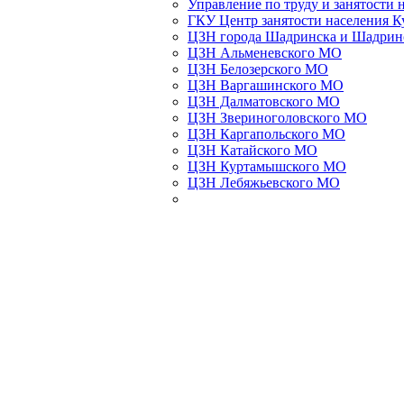
Управление по труду и занятости 
ГКУ Центр занятости населения К
ЦЗН города Шадринска и Шадрин
ЦЗН Альменевского МО
ЦЗН Белозерского МО
ЦЗН Варгашинского МО
ЦЗН Далматовского МО
ЦЗН Звериноголовского МО
ЦЗН Каргапольского МО
ЦЗН Катайского МО
ЦЗН Куртамышского МО
ЦЗН Лебяжьевского МО