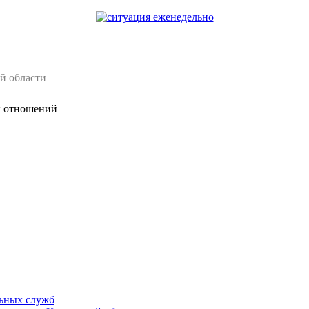
й области
х отношений
ьных служб