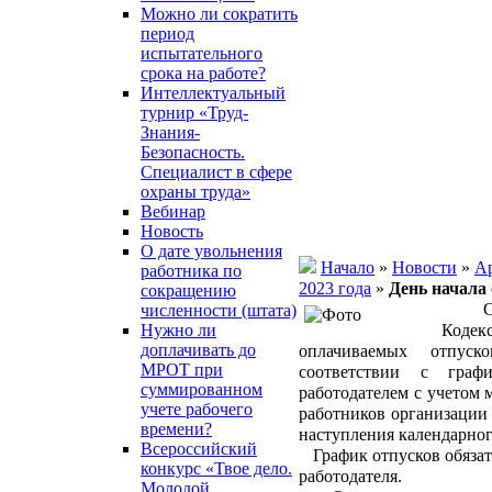
Можно ли сократить
период
испытательного
срока на работе?
Интеллектуальный
турнир «Труд-
Знания-
Безопасность.
Специалист в сфере
охраны труда»
Вебинар
Новость
О дате увольнения
Начало
»
Новости
»
Ар
работника по
2023 года
»
День начала
сокращению
Согл
численности (штата)
Нужно ли
Кодек
доплачивать до
оплачиваемых отпуск
МРОТ при
соответствии с граф
суммированном
работодателем с учетом 
учете рабочего
работников организации 
времени?
наступления календарног
Всероссийский
График отпусков обязате
конкурс «Твое дело.
работодателя.
Молодой