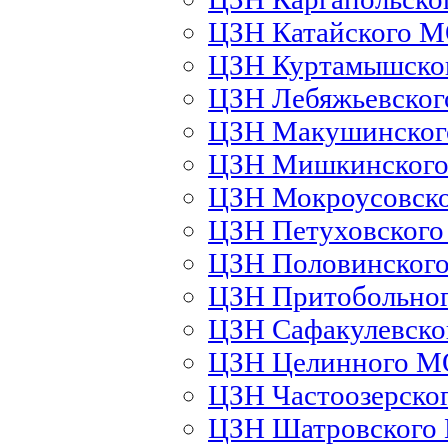
ЦЗН Катайского 
ЦЗН Куртамышско
ЦЗН Лебяжьевско
ЦЗН Макушинско
ЦЗН Мишкинског
ЦЗН Мокроусовск
ЦЗН Петуховског
ЦЗН Половинског
ЦЗН Притобольно
ЦЗН Сафакулевск
ЦЗН Целинного М
ЦЗН Частоозерско
ЦЗН Шатровского