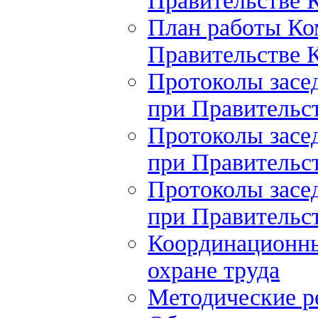
Правительстве К
План работы Ко
Правительстве К
Протоколы засе
при Правительст
Протоколы засе
при Правительст
Протоколы засе
при Правительст
Координационны
охране труда
Методические 