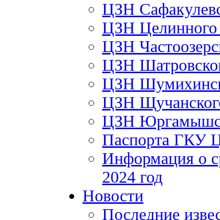
ЦЗН Сафакулев
ЦЗН Целинног
ЦЗН Частоозер
ЦЗН Шатровско
ЦЗН Шумихинс
ЦЗН Щучанско
ЦЗН Юргамышс
Паспорта ГКУ 
Информация о с
2024 год
Новости
Последние изве