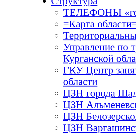
Структура
ТЕЛЕФОНЫ «го
=Карта области
Территориальны
Управление по т
Курганской обла
ГКУ Центр заня
области
ЦЗН города Ша
ЦЗН Альменевс
ЦЗН Белозерск
ЦЗН Варгашинс