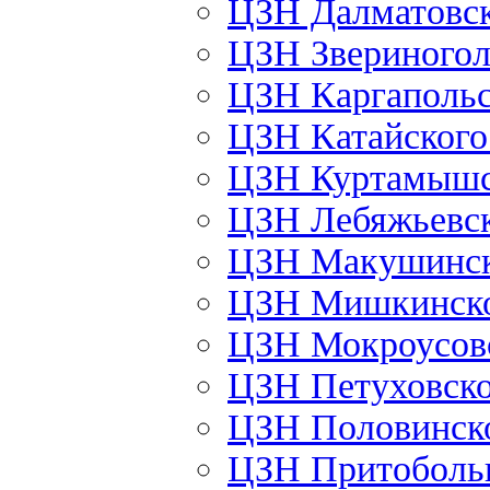
ЦЗН Далматовс
ЦЗН Звериного
ЦЗН Каргаполь
ЦЗН Катайског
ЦЗН Куртамыш
ЦЗН Лебяжьевс
ЦЗН Макушинс
ЦЗН Мишкинск
ЦЗН Мокроусов
ЦЗН Петуховск
ЦЗН Половинск
ЦЗН Притоболь