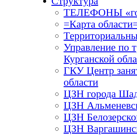
Структура
ТЕЛЕФОНЫ «го
=Карта области
Территориальны
Управление по т
Курганской обла
ГКУ Центр заня
области
ЦЗН города Ша
ЦЗН Альменевс
ЦЗН Белозерск
ЦЗН Варгашинс