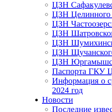
ЦЗН Сафакулев
ЦЗН Целинног
ЦЗН Частоозер
ЦЗН Шатровско
ЦЗН Шумихинс
ЦЗН Щучанско
ЦЗН Юргамышс
Паспорта ГКУ 
Информация о с
2024 год
Новости
Последние изве