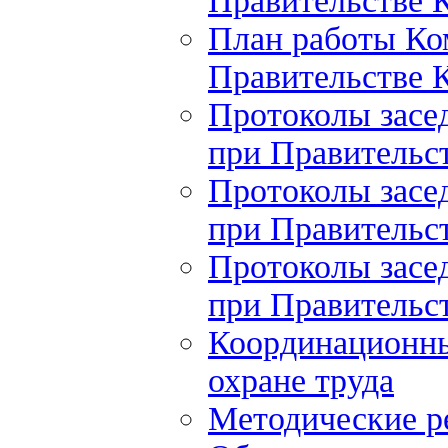
Правительстве К
План работы Ко
Правительстве К
Протоколы засе
при Правительст
Протоколы засе
при Правительст
Протоколы засе
при Правительст
Координационны
охране труда
Методические 