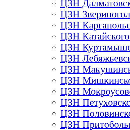
ЦЗН Далматовс
ЦЗН Звериного
ЦЗН Каргаполь
ЦЗН Катайског
ЦЗН Куртамыш
ЦЗН Лебяжьевс
ЦЗН Макушинс
ЦЗН Мишкинск
ЦЗН Мокроусов
ЦЗН Петуховск
ЦЗН Половинск
ЦЗН Притоболь