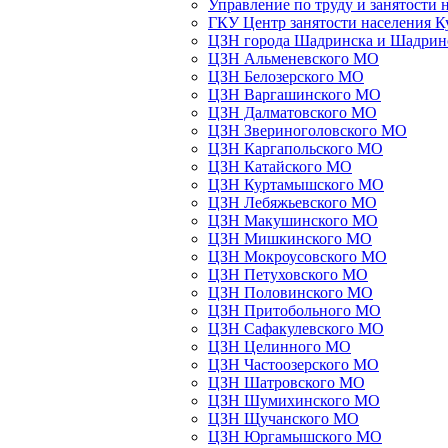
Управление по труду и занятости 
ГКУ Центр занятости населения К
ЦЗН города Шадринска и Шадрин
ЦЗН Альменевского МО
ЦЗН Белозерского МО
ЦЗН Варгашинского МО
ЦЗН Далматовского МО
ЦЗН Звериноголовского МО
ЦЗН Каргапольского МО
ЦЗН Катайского МО
ЦЗН Куртамышского МО
ЦЗН Лебяжьевского МО
ЦЗН Макушинского МО
ЦЗН Мишкинского МО
ЦЗН Мокроусовского МО
ЦЗН Петуховского МО
ЦЗН Половинского МО
ЦЗН Притобольного МО
ЦЗН Сафакулевского МО
ЦЗН Целинного МО
ЦЗН Частоозерского МО
ЦЗН Шатровского МО
ЦЗН Шумихинского МО
ЦЗН Щучанского МО
ЦЗН Юргамышского МО