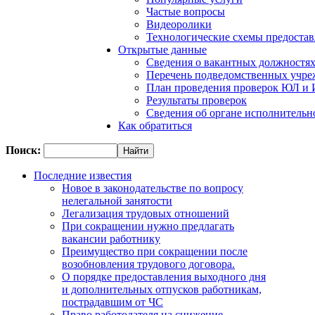
Частые вопросы
Видеоролики
Технологические схемы предостав
Открытые данные
Сведения о вакантных должностя
Перечень подведомственных учр
План проведения проверок ЮЛ и
Результаты проверок
Сведения об органе исполнительн
Как обратиться
Поиск:
Последние известия
Новое в законодательстве по вопросу
нелегальной занятости
Легализация трудовых отношений
При сокращении нужно предлагать
вакансии работнику
Преимущество при сокращении после
возобновления трудового договора.
О порядке предоставления выходного дня
и дополнительных отпусков работникам,
пострадавшим от ЧС
Право работодателя на снижение