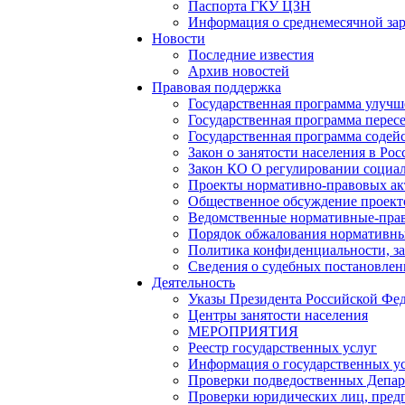
Паспорта ГКУ ЦЗН
Информация о среднемесячной зара
Новости
Последние известия
Архив новостей
Правовая поддержка
Государственная программа улучш
Государственная программа перес
Государственная программа содейс
Закон о занятости населения в Ро
Закон КО О регулировании социал
Проекты нормативно-правовых ак
Общественное обсуждение проек
Ведомственные нормативные-пра
Порядок обжалования нормативны
Политика конфиденциальности, з
Сведения о судебных постановле
Деятельность
Указы Президента Российской Фе
Центры занятости населения
МЕРОПРИЯТИЯ
Реестр государственных услуг
Информация о государственных у
Проверки подведоственных Депар
Проверки юридических лиц, пред