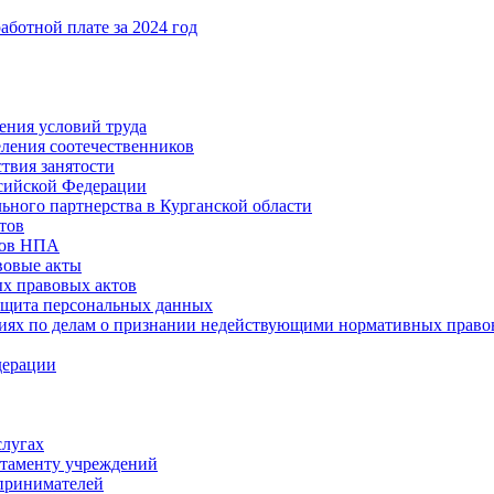
ботной плате за 2024 год
ения условий труда
еления соотечественников
твия занятости
ссийской Федерации
ьного партнерства в Курганской области
тов
тов НПА
вовые акты
х правовых актов
ащита персональных данных
ниях по делам о признании недействующими нормативных право
дерации
слугах
таменту учреждений
принимателей