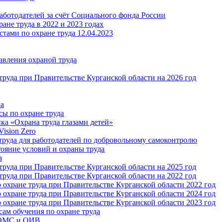
аботодателей за счёт Социального фонда России
ане труда в 2022 и 2023 годах
тами по охране труда 12.04.2023
авления охраной труда
руда при Правительстве Курганской области на 2026 год
да
сы по охране труда
ка «Охрана труда глазами детей»
ision Zero
руда для работодателей по добровольному самоконтролю
тояние условий и охраны труда
а
руда при Правительстве Курганской области на 2025 год
руда при Правительстве Курганской области на 2022 год
охране труда при Правительстве Курганской области 2022 год
охране труда при Правительстве Курганской области 2024 год
охране труда при Правительстве Курганской области 2023 год
ам обучения по охране труда
 ОМС и ОИВ