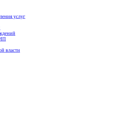
ления услуг
х
еждений
 ИП
ой власти