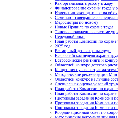
Как организовать работу в жару
Финансирование охраны труда у р
Изменения законодательства об охр
Семинар – совещание со специалис
Медосмотры по-новому
Новые Правила по охране труда
Типовое положение о системе упр
Передовой опыт
План работы Комиссии по охране т
2025 год
Всемирный день охраны труда
Всероссийская неделя охраны тру
Всероссийские рейтинги и конкур
Областной конкурс детского рисун
Концепция нулевого травматизма V
Методические рекомендации Минт
Областной конкурс на лучшее сос
Специальная оценка условий труд
План работы Комиссии по охране т
План работы Комиссии по охране т
Протоколы заседания Комиссии по 
Протоколы заседания Комиссии по 
Протоколы заседания Комиссии по 
Координационный совет по вопрос
Методические рекомендации для