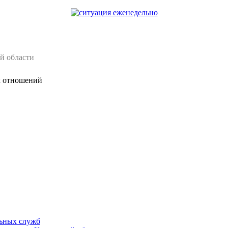
й области
х отношений
ьных служб