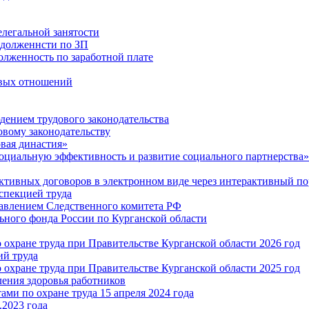
легальной занятости
адолженнсти по ЗП
олженность по заработной плате
овых отношений
дением трудового законодательства
овому законодательству
вая династия»
оциальную эффективность и развитие социального партнерства»
ктивных договоров в электронном виде через интерактивный по
спекцией труда
авлением Следственного комитета РФ
ного фонда России по Курганской области
охране труда при Правительстве Курганской области 2026 год
ий труда
охране труда при Правительстве Курганской области 2025 год
ения здоровья работников
ми по охране труда 15 апреля 2024 года
.2023 года