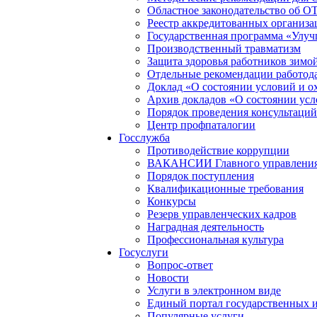
Областное законодательство об О
Реестр аккредитованных организа
Государственная программа «Улуч
Производственный травматизм
Защита здоровья работников зимо
Отдельные рекомендации работод
Доклад «О состоянии условий и ох
Архив докладов «О состоянии усл
Порядок проведения консультаций
Центр профпаталогии
Госслужба
Противодействие коррупции
ВАКАНСИИ Главного управления п
Порядок поступления
Квалификационные требования
Конкурсы
Резерв управленческих кадров
Наградная деятельность
Профессиональная культура
Госуслуги
Вопрос-ответ
Новости
Услуги в электронном виде
Единый портал государственных 
Популярные услуги