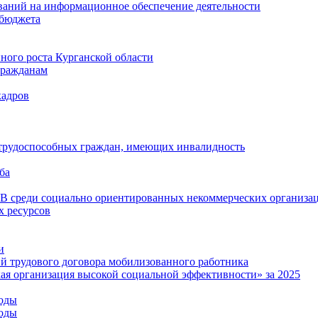
ваний на информационное обеспечение деятельности
 бюджета
ого роста Курганской области
гражданам
кадров
 трудоспособных граждан, имеющих инвалидность
ба
среди социально ориентированных некоммерческих организа
 ресурсов
и
й трудового договора мобилизованного работника
ая организация высокой социальной эффективности» за 2025
годы
годы