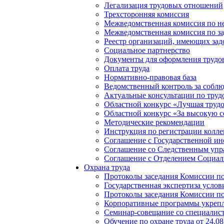
Легализация трудовых отношений
Трехсторонняя комиссия
Межведомственная комиссия по не
Межведомственная комиссия по з
Реестр организаций, имеющих зад
Социальное партнерство
Документы для оформления труд
Оплата труда
Нормативно-правовая база
Ведомственный контроль за соблю
Актуальные консультации по труд
Областной конкурс «Лучшая трудо
Областной конкурс «За высокую с
Методические рекомендации
Инструкция по регистрации колле
Соглашение с Государственной ин
Соглашение со Следственным упр
Соглашение с Отделением Социаль
Охрана труда
Протоколы заседания Комиссии по 
Государственная экспертиза услов
Протоколы заседания Комиссии по 
Корпоративные программы укрепл
Семинар-совещание со специалиста
Обучение по охране труда от 24.08