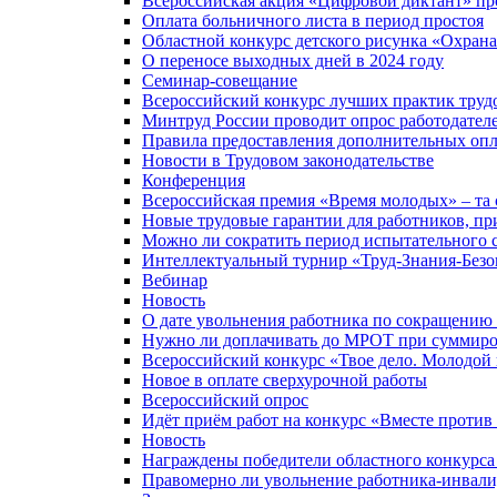
Всероссийская акция «Цифровой диктант» прой
Оплата больничного листа в период простоя
Областной конкурс детского рисунка «Охрана 
О переносе выходных дней в 2024 году
Семинар-совещание
Всероссийский конкурс лучших практик труд
Минтруд России проводит опрос работодателе
Правила предоставления дополнительных опл
Новости в Трудовом законодательстве
Конференция
Всероссийская премия «Время молодых» – та 
Новые трудовые гарантии для работников, пр
Можно ли сократить период испытательного с
Интеллектуальный турнир «Труд-Знания-Безоп
Вебинар
Новость
О дате увольнения работника по сокращению 
Нужно ли доплачивать до МРОТ при суммиро
Всероссийский конкурс «Твое дело. Молодой
Новое в оплате сверхурочной работы
Всероссийский опрос
Идёт приём работ на конкурс «Вместе против
Новость
Награждены победители областного конкурса 
Правомерно ли увольнение работника-инвали