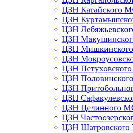
ЦЗН Катайского 
ЦЗН Куртамышско
ЦЗН Лебяжьевско
ЦЗН Макушинско
ЦЗН Мишкинског
ЦЗН Мокроусовск
ЦЗН Петуховског
ЦЗН Половинског
ЦЗН Притобольно
ЦЗН Сафакулевск
ЦЗН Целинного М
ЦЗН Частоозерско
ЦЗН Шатровского