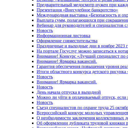
Предварительный медосмотр нужен при каждо
Презентация «Внесудебное банкротство»
Международная выставка «Безопасность и охр
Выплата сумм, полагающихся при сокращении
Вебинар для руководителей и специалистов с
Новость
Информационная листовка
Оформление совместительства
Праздничные и выходные дни в ноябре 2023 
На портале Госуслуг можно записаться к нота
Внимание! Конкурс «Лучший специалист по о
Внимание! Ярмарка вакансий.
Гарантия обеспечения повышения уровня реа
Итоги областного конкурса детского рисунка 
Новость
Внимание! Ярмарка вакансий.
Новость
День начала отпуска в выходной
Можно ли уйти в оплачиваемый отпуск, если 
Новость
Съезд специалистов по охране труда 25 октябр
Всероссийский конкурс молодых управленцев
О необходимости заключения коллективных д
Об оформлении дубликата трудовой книжки 