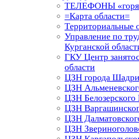
ТЕЛЕФОНЫ «горяч
=Карта области=
Территориальные 
Управление по тру
Курганской област
ГКУ Центр занятос
области
ЦЗН города Шадри
ЦЗН Альменевско
ЦЗН Белозерского
ЦЗН Варгашинско
ЦЗН Далматовско
ЦЗН Звериноголов
ЦЗН Каргапольско