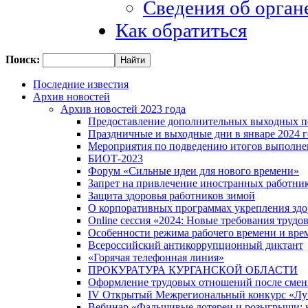
Сведения об орган
Как обратиться
Поиск:
Последние известия
Архив новостей
Архив новостей 2023 года
Предоставление дополнительных выходных по
Праздничные и выходные дни в январе 2024 г
Мероприятия по подведению итогов выполнен
БИОТ-2023
Форум «Сильные идеи для нового времени»
Запрет на привлечение иностранных работник
Защита здоровья работников зимой
О корпоративных программах укрепления здо
Оnline сессия «2024: Новые требования трудов
Особенности режима рабочего времени и вре
Всероссийский антикоррупционный диктант
«Горячая телефонная линия»
ПРОКУРАТУРА КУРГАНСКОЙ ОБЛАСТИ
Оформление трудовых отношений после смен
IV Открытый Межрегиональный конкурс «Лучш
Вебинар «Фальшивые лотереи и розыгрыши: к