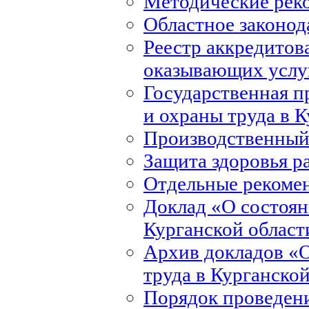
Методические рек
Областное законод
Реестр аккредитов
оказывающих услуг
Государственная 
и охраны труда в 
Производственный
Защита здоровья р
Отдельные рекоме
Доклад «О состоян
Курганской област
Архив докладов «О
труда в Курганско
Порядок проведени