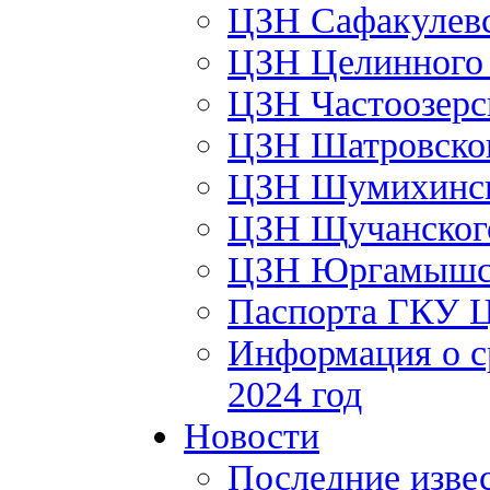
ЦЗН Сафакулев
ЦЗН Целинног
ЦЗН Частоозер
ЦЗН Шатровско
ЦЗН Шумихинс
ЦЗН Щучанско
ЦЗН Юргамышс
Паспорта ГКУ 
Информация о с
2024 год
Новости
Последние изве