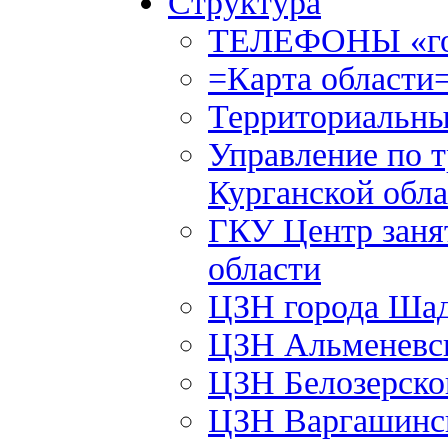
Структура
ТЕЛЕФОНЫ «го
=Карта области
Территориальны
Управление по т
Курганской обла
ГКУ Центр заня
области
ЦЗН города Ша
ЦЗН Альменевс
ЦЗН Белозерск
ЦЗН Варгашинс