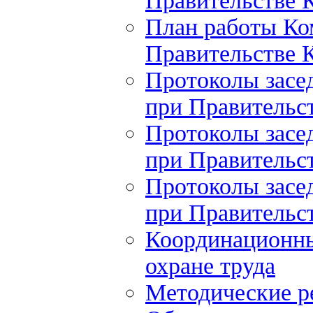
Правительстве К
План работы Ко
Правительстве К
Протоколы засе
при Правительст
Протоколы засе
при Правительст
Протоколы засе
при Правительст
Координационны
охране труда
Методические 