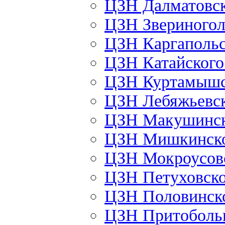
ЦЗН Далматовс
ЦЗН Звериного
ЦЗН Каргаполь
ЦЗН Катайског
ЦЗН Куртамыш
ЦЗН Лебяжьевс
ЦЗН Макушинс
ЦЗН Мишкинск
ЦЗН Мокроусов
ЦЗН Петуховск
ЦЗН Половинск
ЦЗН Притоболь