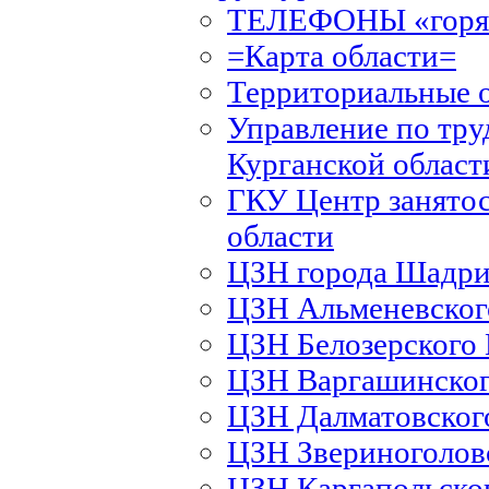
ТЕЛЕФОНЫ «горяч
=Карта области=
Территориальные 
Управление по тру
Курганской област
ГКУ Центр занятос
области
ЦЗН города Шадри
ЦЗН Альменевско
ЦЗН Белозерского
ЦЗН Варгашинско
ЦЗН Далматовско
ЦЗН Звериноголов
ЦЗН Каргапольско