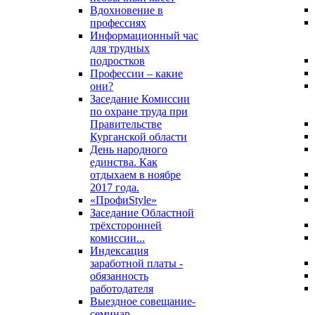
Вдохновение в
профессиях
Информационный час
для трудных
подростков
Профессии – какие
они?
Заседание Комиссии
по охране труда при
Правительстве
Курганской области
День народного
единства. Как
отдыхаем в ноябре
2017 года.
«ПрофиStyle»
Заседание Областной
трёхсторонней
комиссии...
Индексация
заработной платы -
обязанность
работодателя
Выездное совещание-
семинар