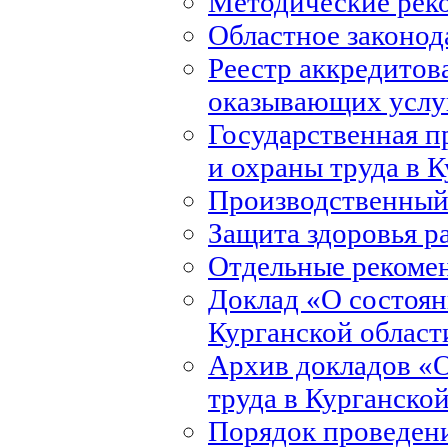
Методические рек
Областное законод
Реестр аккредитов
оказывающих услуг
Государственная 
и охраны труда в 
Производственный
Защита здоровья р
Отдельные рекоме
Доклад «О состоян
Курганской област
Архив докладов «О
труда в Курганско
Порядок проведени