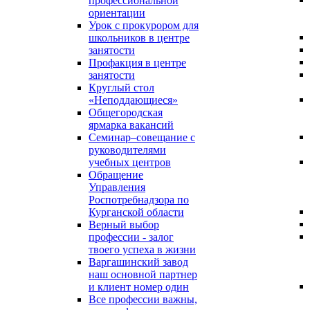
профессиональной
ориентации
Урок с прокурором для
школьников в центре
занятости
Профакция в центре
занятости
Круглый стол
«Неподдающиеся»
Общегородская
ярмарка вакансий
Семинар–совещание с
руководителями
учебных центров
Обращение
Управления
Роспотребнадзора по
Курганской области
Верный выбор
профессии - залог
твоего успеха в жизни
Варгашинский завод
наш основной партнер
и клиент номер один
Все профессии важны,