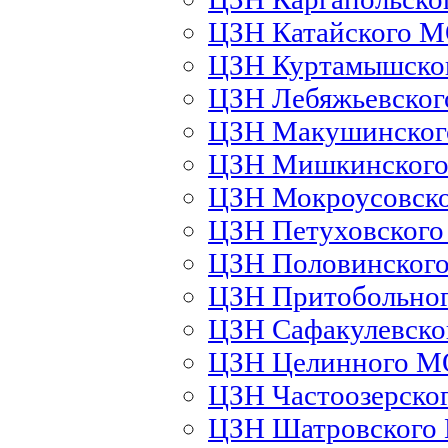
ЦЗН Катайского 
ЦЗН Куртамышско
ЦЗН Лебяжьевско
ЦЗН Макушинско
ЦЗН Мишкинског
ЦЗН Мокроусовск
ЦЗН Петуховског
ЦЗН Половинског
ЦЗН Притобольно
ЦЗН Сафакулевск
ЦЗН Целинного М
ЦЗН Частоозерско
ЦЗН Шатровского