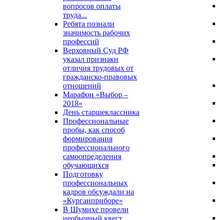
вопросов оплаты
труда...
Ребята познали
значимость рабочих
профессий
Верховный Суд РФ
указал признаки
отличия трудовых от
гражданско-правовых
отношений
Марафон «Выбор –
2018»
День старшеклассника
Профессиональные
пробы, как способ
формирования
профессионального
самоопределения
обучающихся
Подготовку
профессиональных
кадров обсуждали на
«Курганприборе»
В Шумихе провели
необычный квест