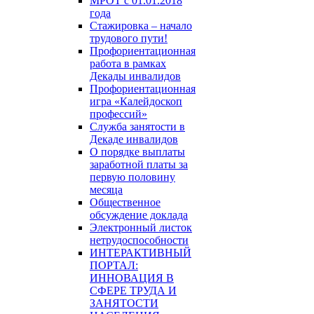
МРОТ с 01.01.2018
года
Стажировка – начало
трудового пути!
Профориентационная
работа в рамках
Декады инвалидов
Профориентационная
игра «Калейдоскоп
профессий»
Служба занятости в
Декаде инвалидов
О порядке выплаты
заработной платы за
первую половину
месяца
Общественное
обсуждение доклада
Электронный листок
нетрудоспособности
ИНТЕРАКТИВНЫЙ
ПОРТАЛ:
ИННОВАЦИЯ В
СФЕРЕ ТРУДА И
ЗАНЯТОСТИ