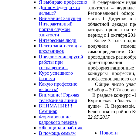
Я выбираю профессию
В федеральном издан
Диплом будет, а что
занятости – журнале
дальше?
Региональный обзор:
Внимание! Запущен
статья Г. Диденко, в
Интерактивный
областной декады пр
портал службы
которая прошла на т
занятости
период с 1 октября 201
Интересные люди
Более 3 тыс. подрос
Центр занятости для
получили помо
школьников
самоопределении. Со
Предложение другой
проводились разнооб
работы при
ориентирования 
сокращении...
профориентационны
Курс успешного
конкурсы профессий
бизнеса
профессионального са
Какую профессию
Общее число участ
выбрать?
«Выбор – 2017» состави
Внимание! Горячая
В разделе конкурс «П
телефонная линия
Курганская область 
ВНИМАНИЕ!!!
души» Л. Верхневой,
Семинар
Белозерского района К
Формирование
22.05.2017
кадрового резерва
«Женщина и работа»
Новости
В помощь семьям